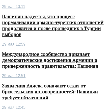
29 мая 13:11
Пашинян надеется, что процесс
нормализации армяно-турецких отношений
продолжится и после прошедших в Турции
выборов
29 мая 12:59
Международное сообщество признает
демократические достижения Армении и
приверженность правительства: Пашинян
29 мая 12:51
Заявления Алиева означают отказ от
брюссельских договоренностей: Пашинян
требует объяснений
29 мая 12:45