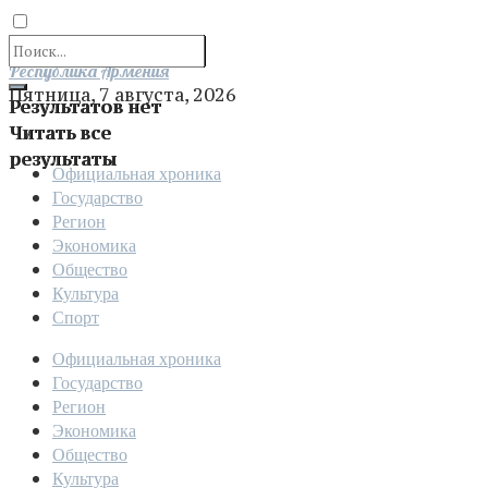
Отправить
Республика Армения
Пятница, 7 августа, 2026
Результатов нет
Читать все
результаты
Официальная хроника
Государство
Регион
Экономика
Общество
Культура
Спорт
Официальная хроника
Государство
Регион
Экономика
Общество
Культура