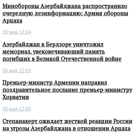
Минобороны Азербайджана распространило
очередную дезинформацию: Армия обороны
Арцаха
30 мая 12:04
Азербайджан в Бердзоре уничтожил
мемориал, увековечивающий память
погибших в Великой Отечественной войне
30 мая 12:03
Премьер-министр Армении направил
поздравительное послание премьер-министру
Хорватии
30 мая 12:00
Степанакерт ожидает жесткой реакции России
на угрозы Азербайджана в отношении Арцаха