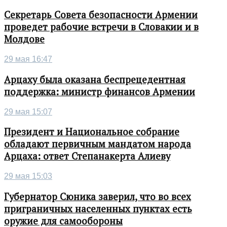
Секретарь Совета безопасности Армении
проведет рабочие встречи в Словакии и в
Молдове
29 мая 16:47
Арцаху была оказана беспрецедентная
поддержка: министр финансов Армении
29 мая 15:07
Президент и Национальное собрание
обладают первичным мандатом народа
Арцаха: ответ Степанакерта Алиеву
29 мая 15:03
Губернатор Сюника заверил, что во всех
приграничных населенных пунктах есть
оружие для самообороны