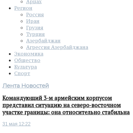
Арцах
Регион
Россия
Иран
Грузия
Турция
Азербайджан
Агрессия Азербайджана
Экономика
Общество
Культура
Спорт
Лента Новостей
Командующий 3-м армейским корпусом
представил ситуацию на северо-восточном
участке границы: она относительно стабильна
31 мая 12:22