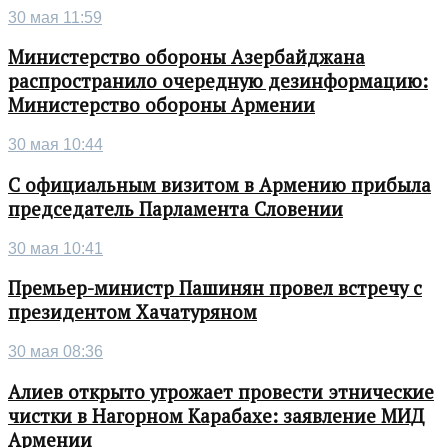
30 мая 11:59
Министерство обороны Азербайджана
распространило очередную дезинформацию:
Министерство обороны Армении
30 мая 10:44
С официальным визитом в Армению прибыла
председатель Парламента Словении
30 мая 10:41
Премьер-министр Пашинян провел встречу с
президентом Хачатуряном
30 мая 08:36
Алиев открыто угрожает провести этнические
чистки в Нагорном Карабахе: заявление МИД
Армении