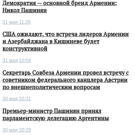
Демократия — основной бренд Армении:
Никол Пашинян
31 мая 11:26
США ожидают, что встреча лидеров Армении
и Азербайджана в Кишиневе будет
конструктивной
31 мая 10:04
Секретарь Совбеза Армении провел встречу с
советником федерального канцлера Австрии
по внешнеполитическим вопросам
30 мая 20:31
Премьер-министр Пашинян принял
парламентскую делегацию Аргентины
30 мая 20:29