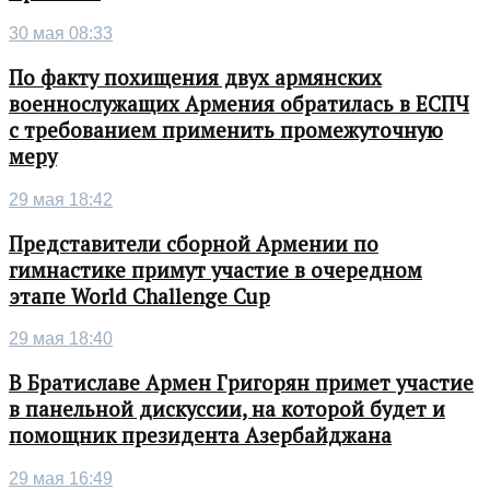
30 мая 08:33
По факту похищения двух армянских
военнослужащих Армения обратилась в ЕСПЧ
с требованием применить промежуточную
меру
29 мая 18:42
Представители сборной Армении по
гимнастике примут участие в очередном
этапе World Challenge Cup
29 мая 18:40
В Братиславе Армен Григорян примет участие
в панельной дискуссии, на которой будет и
помощник президента Азербайджана
29 мая 16:49