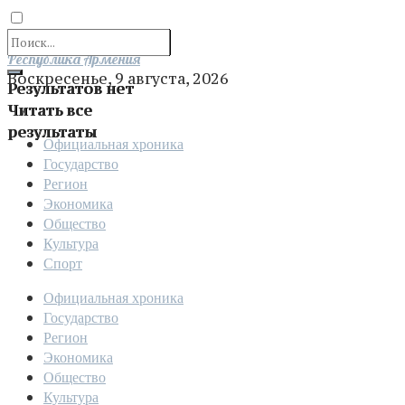
Отправить
Республика Армения
Воскресенье, 9 августа, 2026
Результатов нет
Читать все
результаты
Официальная хроника
Государство
Регион
Экономика
Общество
Культура
Спорт
Официальная хроника
Государство
Регион
Экономика
Общество
Культура