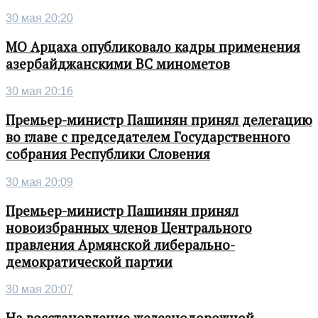
30 мая 20:20
МО Арцаха опубликовало кадры применения
азербайджанскими ВС минометов
30 мая 20:16
Премьер-министр Пашинян принял делегацию
во главе с председателем Государственного
собрания Республики Словения
30 мая 20:09
Премьер-министр Пашинян принял
новоизбранных членов Центрального
правления Армянской либерально-
демократической партии
30 мая 20:07
На восстановление железнодорожной