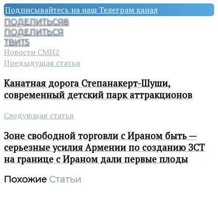
Подписывайтесь на наш Телеграм канал
ПОДЕЛИТЬСЯ
8
ПОДЕЛИТЬСЯ
ТВИТ
5
Новости СМИ2
Предыдущая статья
Канатная дорога Степанакерт-Шуши,
современный детский парк аттракционов
Следующая статья
Зоне свободной торговли с Ираном быть —
серьезные усилия Армении по созданию ЗСТ
на границе с Ираном дали первые плоды
Похожие
Статьи