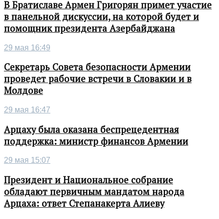
В Братиславе Армен Григорян примет участие
в панельной дискуссии, на которой будет и
помощник президента Азербайджана
29 мая 16:49
Секретарь Совета безопасности Армении
проведет рабочие встречи в Словакии и в
Молдове
29 мая 16:47
Арцаху была оказана беспрецедентная
поддержка: министр финансов Армении
29 мая 15:07
Президент и Национальное собрание
обладают первичным мандатом народа
Арцаха: ответ Степанакерта Алиеву