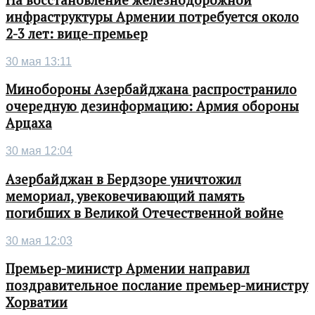
инфраструктуры Армении потребуется около
2-3 лет: вице-премьер
30 мая 13:11
Минобороны Азербайджана распространило
очередную дезинформацию: Армия обороны
Арцаха
30 мая 12:04
Азербайджан в Бердзоре уничтожил
мемориал, увековечивающий память
погибших в Великой Отечественной войне
30 мая 12:03
Премьер-министр Армении направил
поздравительное послание премьер-министру
Хорватии