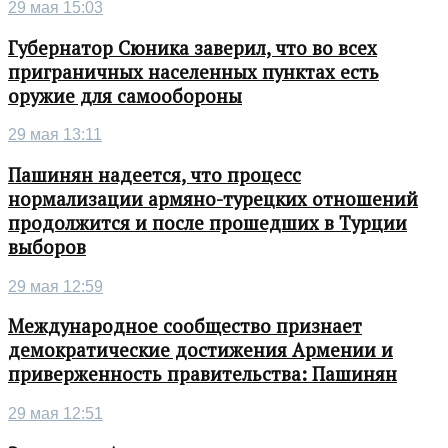
29 мая 15:03
Губернатор Сюника заверил, что во всех
приграничных населенных пунктах есть
оружие для самообороны
29 мая 13:11
Пашинян надеется, что процесс
нормализации армяно-турецких отношений
продолжится и после прошедших в Турции
выборов
29 мая 12:59
Международное сообщество признает
демократические достижения Армении и
приверженность правительства: Пашинян
29 мая 12:51