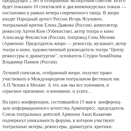
предыдущих 2 лет и отобранный экспертным советом. Всего
будет показано 10 спектаклей и два внеконкурсных показа —
постановки в рамках вечера современного танца. В жюри
входят Народный артист России Игорь Ясулович,
театральный критик Елена Дьякова (Россия), композитор,
режиссер Артем Ким (Узбекистан), актер театра и кино
Александр Феклистов (Россия), театровед Сона Мелоян
(Армения). Председатель жюри — режиссер, музыкант, актер
театра и кино, художественный руководитель театра “Центр
режиссуры и драматургии”, основатель Студии SounDrama
Владимир Панков (Россия).
Лучший спектакль, отобранный жюри, получит право
участвовать в Международном театральном фестивале им.
А.П.Чехова в Москве. А это, как мы все понимаем, и
серьезное признание, и внимание, и успех…
На пресс-конференции, состоявшейся 15 мая в конференц-
зале информационного агентства Арменпресс, председатель
Союза театральных деятелей Армении Акоп Казанчян
подчеркнул уникальность форума, в котором участвуют
театральные актеры, режиссеры, драматурги, критики,