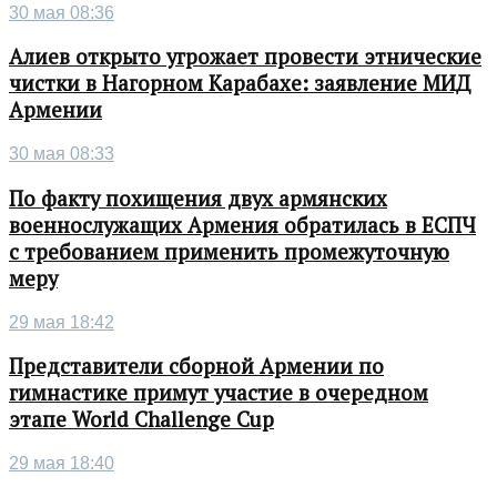
30 мая 08:36
Алиев открыто угрожает провести этнические
чистки в Нагорном Карабахе: заявление МИД
Армении
30 мая 08:33
По факту похищения двух армянских
военнослужащих Армения обратилась в ЕСПЧ
с требованием применить промежуточную
меру
29 мая 18:42
Представители сборной Армении по
гимнастике примут участие в очередном
этапе World Challenge Cup
29 мая 18:40