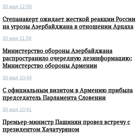
30 мая 12:00
Степанакерт ожидает жесткой реакции России
на угрозы Азербайджана в отношении Арцаха
30 мая 11:59
Министерство обороны Азербайджана
распространило очередную дезинформацию:
Министерство обороны Армении
30 мая 10:44
С официальным визитом в Армению прибыла
председатель Парламента Словении
30 мая 10:41
Премьер-министр Пашинян провел встречу с
президентом Хачатуряном