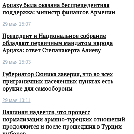
Арцаху была оказана беспрецедентная
поддержка: министр финансов Армении
29 мая 15:07
Президент и Национальное собрание
обладают первичным мандатом народа
Арцаха: ответ Степанакерта Алиеву
29 мая 15:03
Губернатор Сюника заверил, что во всех
приграничных населенных пунктах есть
оружие для самообороны
29 мая 13:11
Пашинян надеется, что процесс
нормализации армяно-турецких отношений
продолжится и после прошедших в Турции
выборов