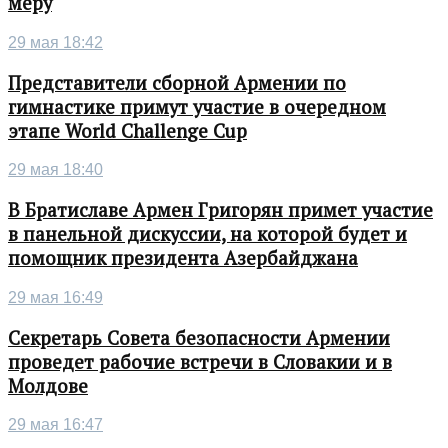
меру
29 мая 18:42
Представители сборной Армении по
гимнастике примут участие в очередном
этапе World Challenge Cup
29 мая 18:40
В Братиславе Армен Григорян примет участие
в панельной дискуссии, на которой будет и
помощник президента Азербайджана
29 мая 16:49
Секретарь Совета безопасности Армении
проведет рабочие встречи в Словакии и в
Молдове
29 мая 16:47