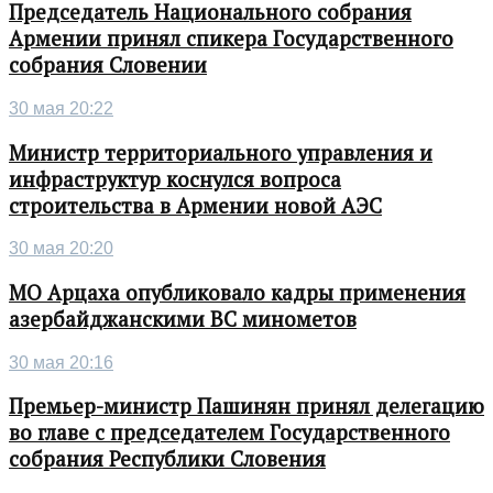
Председатель Национального собрания
Армении принял спикера Государственного
собрания Словении
30 мая 20:22
Министр территориального управления и
инфраструктур коснулся вопроса
строительства в Армении новой АЭС
30 мая 20:20
МО Арцаха опубликовало кадры применения
азербайджанскими ВС минометов
30 мая 20:16
Премьер-министр Пашинян принял делегацию
во главе с председателем Государственного
собрания Республики Словения