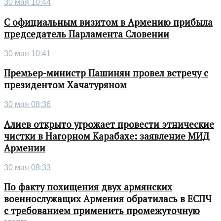
30 мая 10:44
С официальным визитом в Армению прибыла
председатель Парламента Словении
30 мая 10:41
Премьер-министр Пашинян провел встречу с
президентом Хачатуряном
30 мая 08:36
Алиев открыто угрожает провести этнические
чистки в Нагорном Карабахе: заявление МИД
Армении
30 мая 08:33
По факту похищения двух армянских
военнослужащих Армения обратилась в ЕСПЧ
с требованием применить промежуточную