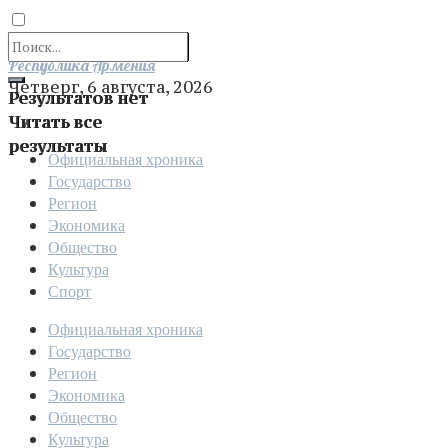
Отправить
Республика Армения
Четверг, 6 августа, 2026
Результатов нет
Читать все
результаты
Официальная хроника
Государство
Регион
Экономика
Общество
Культура
Спорт
Официальная хроника
Государство
Регион
Экономика
Общество
Культура