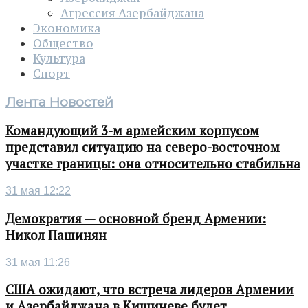
Агрессия Азербайджана
Экономика
Общество
Культура
Спорт
Лента Новостей
Командующий 3-м армейским корпусом
представил ситуацию на северо-восточном
участке границы: она относительно стабильна
31 мая 12:22
Демократия — основной бренд Армении:
Никол Пашинян
31 мая 11:26
США ожидают, что встреча лидеров Армении
и Азербайджана в Кишиневе будет