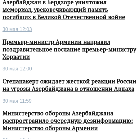
Азербайджан в Бердзоре уничтожил
мемориал, увековечивающий память
погибших в Великой Отечественной войне
30 мая 12:03
Премьер-министр Армении направил
поздравительное послание премьер-министру
Хорватии
30 мая 12:00
Степанакерт ожидает жесткой реакции России
на угрозы Азербайджана в отношении Арцаха
30 мая 11:59
Министерство обороны Азербайджана
распространило очередную дезинформацию:
Министерство обороны Армении