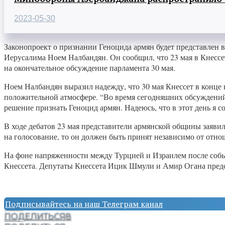
2023-05-30
Законопроект о признании Геноцида армян будет представлен в
Иерусалима Ноем Налбандян. Он сообщил, что 23 мая в Кнессет
на окончательное обсуждение парламента 30 мая.
Ноем Налбандян выразил надежду, что 30 мая Кнессет в конце 
положительной атмосфере. “Во время сегодняшних обсуждений с
решение признать Геноцид армян. Надеюсь, что в этот день я с
В ходе дебатов 23 мая представители армянской общины заяви
на голосование, то он должен быть принят независимо от отн
На фоне напряженности между Турцией и Израилем после событ
Кнессета. Депутаты Кнессета Ицик Шмули и Амир Огана предс
Подписывайтесь на наш Телеграм канал
ПОДЕЛИТЬСЯ
8