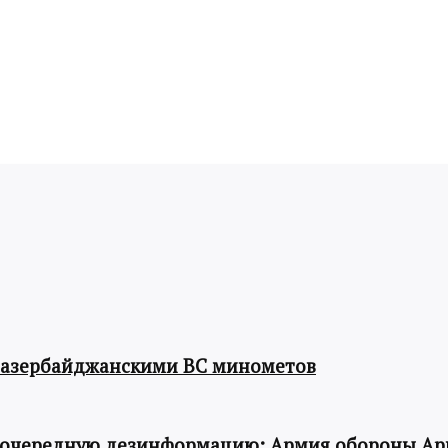
 азербайджанскими ВС минометов
 очередную дезинформацию: Армия обороны Ар