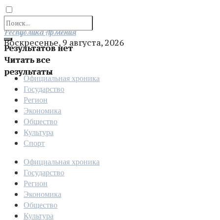
Отправить
Республика Армения
Воскресенье, 9 августа, 2026
Результатов нет
Читать все
результаты
Официальная хроника
Государство
Регион
Экономика
Общество
Культура
Спорт
Официальная хроника
Государство
Регион
Экономика
Общество
Культура