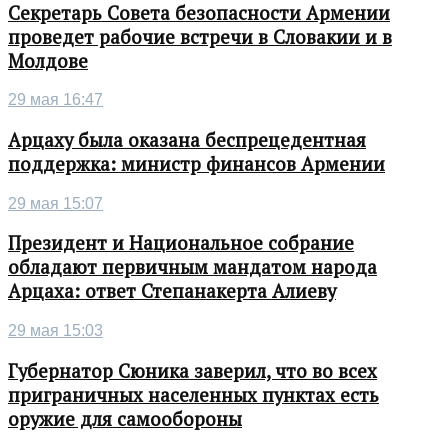
Секретарь Совета безопасности Армении
проведет рабочие встречи в Словакии и в
Молдове
29 мая 16:47
Арцаху была оказана беспрецедентная
поддержка: министр финансов Армении
29 мая 15:07
Президент и Национальное собрание
обладают первичным мандатом народа
Арцаха: ответ Степанакерта Алиеву
29 мая 15:03
Губернатор Сюника заверил, что во всех
приграничных населенных пунктах есть
оружие для самообороны