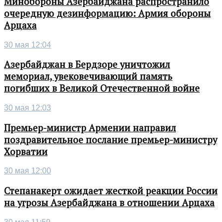
Минобороны Азербайджана распространило
очередную дезинформацию: Армия обороны
Арцаха
30 мая 12:04
Азербайджан в Бердзоре уничтожил
мемориал, увековечивающий память
погибших в Великой Отечественной войне
30 мая 12:03
Премьер-министр Армении направил
поздравительное послание премьер-министру
Хорватии
30 мая 12:00
Степанакерт ожидает жесткой реакции России
на угрозы Азербайджана в отношении Арцаха