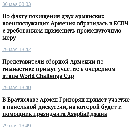
30 мая 08:33
По факту похищения двух армянских
военнослужащих Армения обратилась в ЕСПЧ
с требованием применить промежуточную
меру
29 мая 18:42
Представители сборной Армении по
гимнастике примут участие в очередном
этапе World Challenge Cup
29 мая 18:40
В Братиславе Армен Григорян примет участие
в панельной дискуссии, на которой будет и
помощник президента Азербайджана
29 мая 16:49