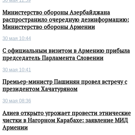
30 мая 11:59
Министерство обороны Азербайджана
распространило очередную дезинформацию:
Министерство обороны Армении
30 мая 10:44
С официальным визитом в Армению прибыла
председатель Парламента Словении
30 мая 10:41
Премьер-министр Пашинян провел встречу с
президентом Хачатуряном
30 мая 08:36
Алиев открыто угрожает провести этнические
чистки в Нагорном Карабахе: заявление МИД
Армении