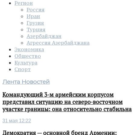
Регион
Россия
Иран
Грузия
Турция
Азербайджан
Агрессия Азербайджана
Экономика
Общество
Культура
Спорт
Лента Новостей
Командующий 3-м армейским корпусом
представил ситуацию на северо-восточном
участке границы: она относительно стабильна
31 мая 12:22
Демократия — основной бренд Армении: