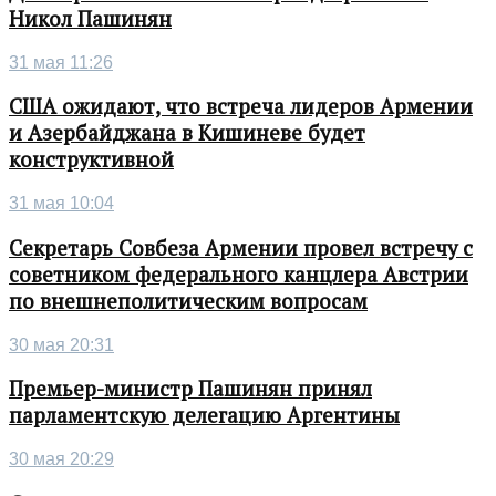
Никол Пашинян
31 мая 11:26
США ожидают, что встреча лидеров Армении
и Азербайджана в Кишиневе будет
конструктивной
31 мая 10:04
Секретарь Совбеза Армении провел встречу с
советником федерального канцлера Австрии
по внешнеполитическим вопросам
30 мая 20:31
Премьер-министр Пашинян принял
парламентскую делегацию Аргентины
30 мая 20:29