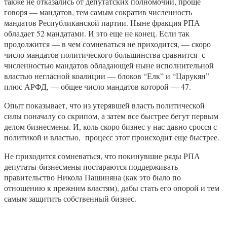
также не отказались от депутатских полномочий, проще
говоря — мандатов, тем самым сократив численность
мандатов Республиканской партии. Ныне фракция РПА
обладает 52 мандатами. И это еще не конец. Если так
продолжится — в чем сомневаться не приходится, — скоро
число мандатов политического большинства сравнится с
численностью мандатов обладающей ныне исполнительной
властью негласной коалиции — блоков “Елк” и “Царукян”
плюс АРФД, — общее число мандатов которой — 47.
Опыт показывает, что из утерявшей власть политической
силы поначалу со скрипом, а затем все быстрее бегут первым
делом бизнесмены. И, коль скоро бизнес у нас давно сросся с
политикой и властью, процесс этот происходит еще быстрее.
Не приходится сомневаться, что покинувшие ряды РПА
депутаты-бизнесмены постараются поддерживать
правительство Никола Пашиняна (как это было по
отношению к прежним властям), дабы стать его опорой и тем
самым защитить собственный бизнес.