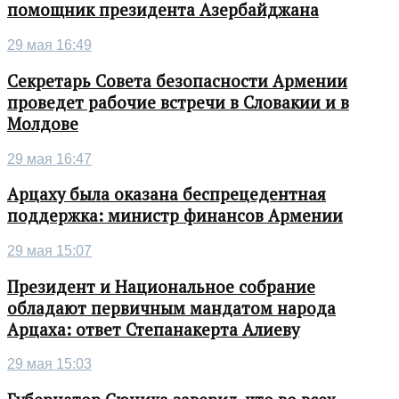
помощник президента Азербайджана
29 мая 16:49
Секретарь Совета безопасности Армении
проведет рабочие встречи в Словакии и в
Молдове
29 мая 16:47
Арцаху была оказана беспрецедентная
поддержка: министр финансов Армении
29 мая 15:07
Президент и Национальное собрание
обладают первичным мандатом народа
Арцаха: ответ Степанакерта Алиеву
29 мая 15:03