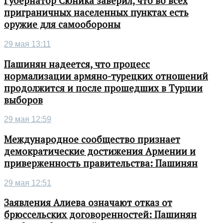
Губернатор Сюника заверил, что во всех
приграничных населенных пунктах есть
оружие для самообороны
29 мая 13:11
Пашинян надеется, что процесс
нормализации армяно-турецких отношений
продолжится и после прошедших в Турции
выборов
29 мая 12:59
Международное сообщество признает
демократические достижения Армении и
приверженность правительства: Пашинян
29 мая 12:51
Заявления Алиева означают отказ от
брюссельских договоренностей: Пашинян