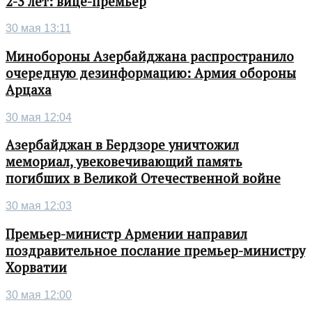
2-3 лет: вице-премьер
30 мая 13:11
Минобороны Азербайджана распространило
очередную дезинформацию: Армия обороны
Арцаха
30 мая 12:04
Азербайджан в Бердзоре уничтожил
мемориал, увековечивающий память
погибших в Великой Отечественной войне
30 мая 12:03
Премьер-министр Армении направил
поздравительное послание премьер-министру
Хорватии
30 мая 12:00