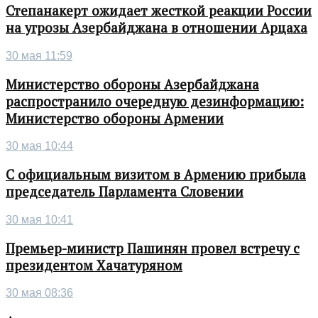
Степанакерт ожидает жесткой реакции России
на угрозы Азербайджана в отношении Арцаха
30 мая 11:59
Министерство обороны Азербайджана
распространило очередную дезинформацию:
Министерство обороны Армении
30 мая 10:44
С официальным визитом в Армению прибыла
председатель Парламента Словении
30 мая 10:41
Премьер-министр Пашинян провел встречу с
президентом Хачатуряном
30 мая 08:36