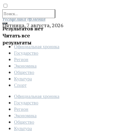
Отправить
Республика Армения
Пятница, 7 августа, 2026
Результатов нет
Читать все
результаты
Официальная хроника
Государство
Регион
Экономика
Общество
Культура
Спорт
Официальная хроника
Государство
Регион
Экономика
Общество
Культура