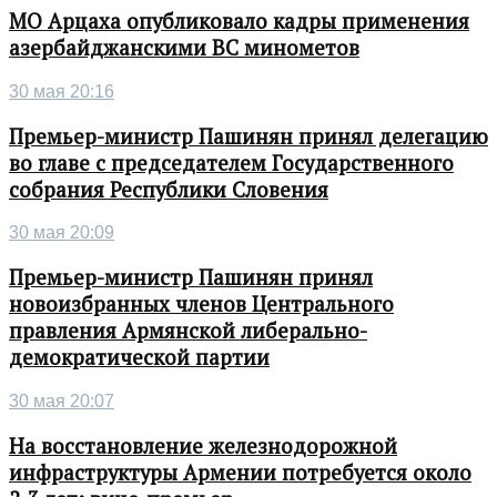
МО Арцаха опубликовало кадры применения
азербайджанскими ВС минометов
30 мая 20:16
Премьер-министр Пашинян принял делегацию
во главе с председателем Государственного
собрания Республики Словения
30 мая 20:09
Премьер-министр Пашинян принял
новоизбранных членов Центрального
правления Армянской либерально-
демократической партии
30 мая 20:07
На восстановление железнодорожной
инфраструктуры Армении потребуется около