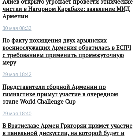
Алиев открыто угрожает провести этнические
чистки в Нагорном Карабахе: заявление МИД
Армении
30 мая 08:33
По факту похищения двух армянских
военнослужащих Армения обратилась в ЕСПЧ
с требованием применить промежуточную
меру
29 мая 18:42
Представители сборной Армении по
гимнастике примут участие в очередном
этапе World Challenge Cup
29 мая 18:40
В Братиславе Армен Григорян примет участие
в панельной дискуссии, на которой будет и