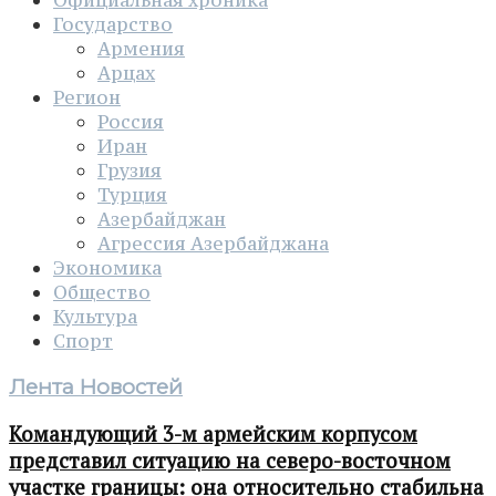
Официальная хроника
Государство
Армения
Арцах
Регион
Россия
Иран
Грузия
Турция
Азербайджан
Агрессия Азербайджана
Экономика
Общество
Культура
Спорт
Лента Новостей
Командующий 3-м армейским корпусом
представил ситуацию на северо-восточном
участке границы: она относительно стабильна