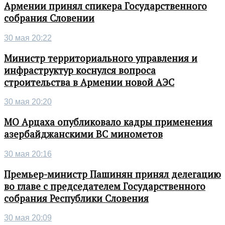
Армении принял спикера Государственного
собрания Словении
30 мая 20:22
Министр территориального управления и
инфраструктур коснулся вопроса
строительства в Армении новой АЭС
30 мая 20:20
МО Арцаха опубликовало кадры применения
азербайджанскими ВС минометов
30 мая 20:16
Премьер-министр Пашинян принял делегацию
во главе с председателем Государственного
собрания Республики Словения
30 мая 20:09