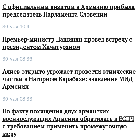
С официальным визитом в Армению прибыла
председатель Парламента Словении
30 мая 10:41
Премьер-министр Пашинян провел встречу с
президентом Хачатуряном
30 мая 08:36
Алиев открыто угрожает провести этнические
чистки в Нагорном Карабахе: заявление МИД
Армении
30 мая 08:33
По факту похищения двух армянских
военнослужащих Армения обратилась в ЕСПЧ
с требованием применить промежуточную
меру