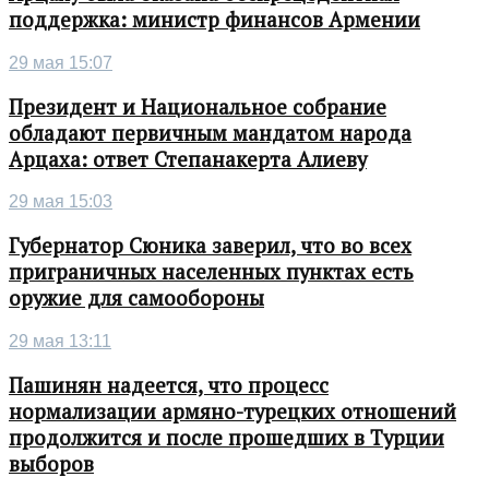
поддержка: министр финансов Армении
29 мая 15:07
Президент и Национальное собрание
обладают первичным мандатом народа
Арцаха: ответ Степанакерта Алиеву
29 мая 15:03
Губернатор Сюника заверил, что во всех
приграничных населенных пунктах есть
оружие для самообороны
29 мая 13:11
Пашинян надеется, что процесс
нормализации армяно-турецких отношений
продолжится и после прошедших в Турции
выборов