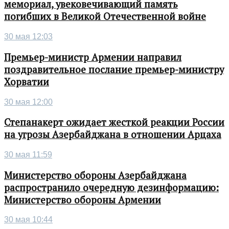
мемориал, увековечивающий память
погибших в Великой Отечественной войне
30 мая 12:03
Премьер-министр Армении направил
поздравительное послание премьер-министру
Хорватии
30 мая 12:00
Степанакерт ожидает жесткой реакции России
на угрозы Азербайджана в отношении Арцаха
30 мая 11:59
Министерство обороны Азербайджана
распространило очередную дезинформацию:
Министерство обороны Армении
30 мая 10:44