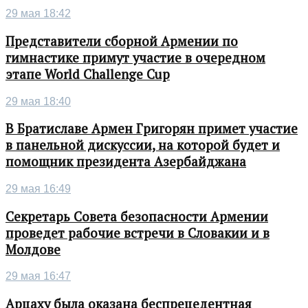
29 мая 18:42
Представители сборной Армении по
гимнастике примут участие в очередном
этапе World Challenge Cup
29 мая 18:40
В Братиславе Армен Григорян примет участие
в панельной дискуссии, на которой будет и
помощник президента Азербайджана
29 мая 16:49
Секретарь Совета безопасности Армении
проведет рабочие встречи в Словакии и в
Молдове
29 мая 16:47
Арцаху была оказана беспрецедентная