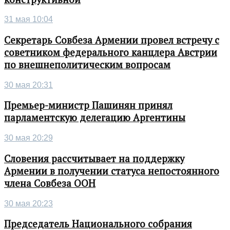
31 мая 10:04
Секретарь Совбеза Армении провел встречу с
советником федерального канцлера Австрии
по внешнеполитическим вопросам
30 мая 20:31
Премьер-министр Пашинян принял
парламентскую делегацию Аргентины
30 мая 20:29
Словения рассчитывает на поддержку
Армении в получении статуса непостоянного
члена Совбеза ООН
30 мая 20:23
Председатель Национального собрания