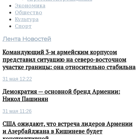
Экономика
Общество
Культура
Спорт
Лента Новостей
Командующий 3-м армейским корпусом
представил ситуацию на северо-восточном
участке границы: она относительно стабильна
31 мая 12:22
Демократия — основной бренд Армении:
Никол Пашинян
31 мая 11:26
США ожидают, что встреча лидеров Армении
и Азербайджана в Кишиневе будет
конструктивной