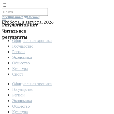
Отправить
Республика Армения
Суббота, 8 августа, 2026
Результатов нет
Читать все
результаты
Официальная хроника
Государство
Регион
Экономика
Общество
Культура
Спорт
Официальная хроника
Государство
Регион
Экономика
Общество
Культура