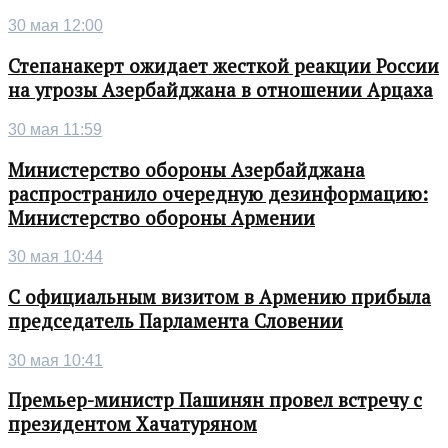
30 мая 12:00
Степанакерт ожидает жесткой реакции России
на угрозы Азербайджана в отношении Арцаха
30 мая 11:59
Министерство обороны Азербайджана
распространило очередную дезинформацию:
Министерство обороны Армении
30 мая 10:44
С официальным визитом в Армению прибыла
председатель Парламента Словении
30 мая 10:41
Премьер-министр Пашинян провел встречу с
президентом Хачатуряном