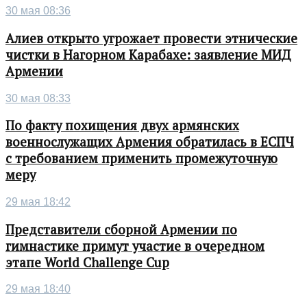
30 мая 08:36
Алиев открыто угрожает провести этнические
чистки в Нагорном Карабахе: заявление МИД
Армении
30 мая 08:33
По факту похищения двух армянских
военнослужащих Армения обратилась в ЕСПЧ
с требованием применить промежуточную
меру
29 мая 18:42
Представители сборной Армении по
гимнастике примут участие в очередном
этапе World Challenge Cup
29 мая 18:40