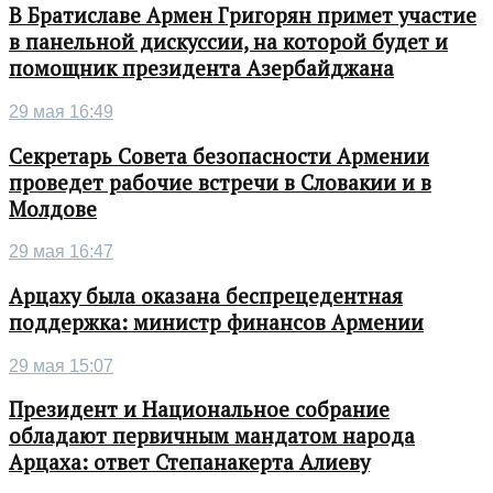
В Братиславе Армен Григорян примет участие
в панельной дискуссии, на которой будет и
помощник президента Азербайджана
29 мая 16:49
Секретарь Совета безопасности Армении
проведет рабочие встречи в Словакии и в
Молдове
29 мая 16:47
Арцаху была оказана беспрецедентная
поддержка: министр финансов Армении
29 мая 15:07
Президент и Национальное собрание
обладают первичным мандатом народа
Арцаха: ответ Степанакерта Алиеву