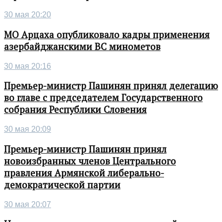
30 мая 20:20
МО Арцаха опубликовало кадры применения
азербайджанскими ВС минометов
30 мая 20:16
Премьер-министр Пашинян принял делегацию
во главе с председателем Государственного
собрания Республики Словения
30 мая 20:09
Премьер-министр Пашинян принял
новоизбранных членов Центрального
правления Армянской либерально-
демократической партии
30 мая 20:07