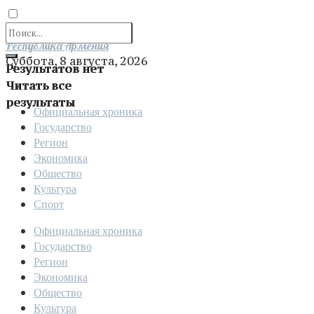
Отправить
Республика Армения
Суббота, 8 августа, 2026
Результатов нет
Читать все
результаты
Официальная хроника
Государство
Регион
Экономика
Общество
Культура
Спорт
Официальная хроника
Государство
Регион
Экономика
Общество
Культура