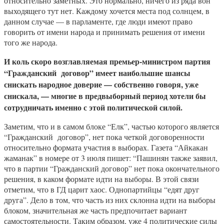
относительно заметных. Это нормально, ничего из ряда вон
выходящего тут нет. Каждому хочется места под солнцем, в
данном случае — в парламенте, где люди имеют право
говорить от имени народа и принимать решения от имени
того же народа.
И коль скоро возглавляемая премьер-министром партия
“Гражданский договор” имеет наибольшие шансы
снискать народное доверие — собственно говоря, уже
снискала, — многие в предвыборный период хотели бы
сотрудничать именно с этой политической силой.
Заметим, что и в самом блоке “Елк”, частью которого является
“Гражданский договор”, нет пока четкой договоренности
относительно формата участия в выборах. Газета “Айкакан
жаманак” в номере от 3 июля пишет: “Пашинян также заявил,
что в партии “Гражданский договор” нет пока окончательного
решения, в каком формате идти на выборы. В этой связи
отметим, что в ГД царит хаос. Однопартийцы “едят друг
друга”. Дело в том, что часть из них склонна идти на выборы
блоком, значительная же часть предпочитает вариант
самостоятельности. Таким образом, уже 4 политические силы