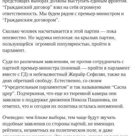
предстоящих выборах должны выступать единым фронтом.
“Гражданский договор” взял на себя огромную
ответственность. Мы будем рядом с премьер-министром и
“Гражданским договором”.
Сколько человек насчитывается в этой партии — пока
неизвестно. Но задумка неплохая: на крыльях партии,
пользующейся огромной популярностью, пройти в
парламент.
Судя по различным заявлениям, не против сотрудничать с
партией премьер-министра (понимай — пройти в парламент
вместе с ГД) и небезызвестный Жирайр Сефилян, также на
днях обретший свободу. Естественно, со своим
“Учредительным парламентом” и так называемыми “Сасна
црер”. Подчеркивая, что еще из тюремной камеры они
заявляли о поддержке движения Никола Пашиняна, он
отметил, что и сегодня их политика осталась неизменной.
Очевидно: чем ближе выборы, тем чаще будут звучать
подобные заявления со стороны партий, не имеющих
рейтинга, незаметных на политическом поле, и даже