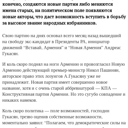
конечно, создаются новые партии либо меняются
имена старых, на политическом поле появляются
новые акторы, что даст возможность вступить в борьбу
за высокое звание народных избранников.
Cвою партию на днях основал всего месяц назад вышедший
на свободу экс-кандидат в Президенты РА, инициатор
движений “Вставай, Армения” и “Новая Армения” Андреас
Гукасян.
И коль скоро поднял на ноги Армению и провозгласил Новую
Армению действующий премьер-министр Никол Пашинян,
авторское право этих лозунгов А.Гукасяну уже не
принадлежит. Новая партия имеет совершенно новое
название, хотя и с очень старой аббревиатурой — КПА —
Конструктивная партия Армении. Но это сугубо совпадение и
никаких намеков.
Коль скоро политика — поле возможностей, господин
Гукасян, трезво оценив собственные возможности,
моментально заявил: “Полагаем, что демократические силы на