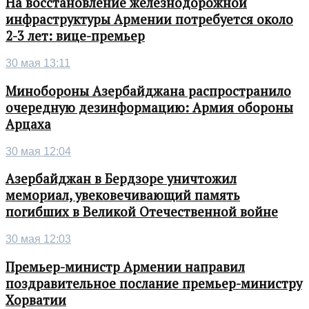
На восстановление железнодорожной
инфраструктуры Армении потребуется около
2-3 лет: вице-премьер
30 мая 13:11
Минобороны Азербайджана распространило
очередную дезинформацию: Армия обороны
Арцаха
30 мая 12:04
Азербайджан в Бердзоре уничтожил
мемориал, увековечивающий память
погибших в Великой Отечественной войне
30 мая 12:03
Премьер-министр Армении направил
поздравительное послание премьер-министру
Хорватии