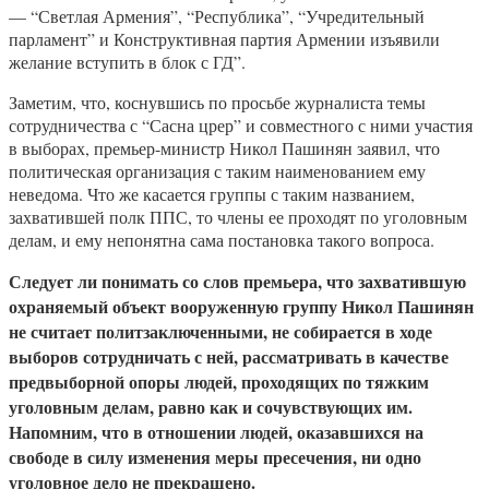
— “Светлая Армения”, “Республика”, “Учредительный
парламент” и Конструктивная партия Армении изъявили
желание вступить в блок с ГД”.
Заметим, что, коснувшись по просьбе журналиста темы
сотрудничества с “Сасна црер” и совместного с ними участия
в выборах, премьер-министр Никол Пашинян заявил, что
политическая организация с таким наименованием ему
неведома. Что же касается группы с таким названием,
захватившей полк ППС, то члены ее проходят по уголовным
делам, и ему непонятна сама постановка такого вопроса.
Следует ли понимать со слов премьера, что захватившую
охраняемый объект вооруженную группу Никол Пашинян
не считает политзаключенными, не собирается в ходе
выборов сотрудничать с ней, рассматривать в качестве
предвыборной опоры людей, проходящих по тяжким
уголовным делам, равно как и сочувствующих им.
Напомним, что в отношении людей, оказавшихся на
свободе в силу изменения меры пресечения, ни одно
уголовное дело не прекращено.