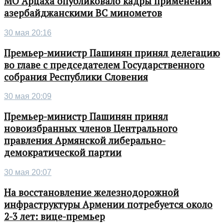
МО Арцаха опубликовало кадры применения
азербайджанскими ВС минометов
30 мая 20:16
Премьер-министр Пашинян принял делегацию
во главе с председателем Государственного
собрания Республики Словения
30 мая 20:09
Премьер-министр Пашинян принял
новоизбранных членов Центрального
правления Армянской либерально-
демократической партии
30 мая 20:07
На восстановление железнодорожной
инфраструктуры Армении потребуется около
2-3 лет: вице-премьер