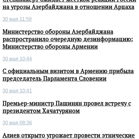
на угрозы Азербайджана в отношении Арцаха
30 мая 11:59
Министерство обороны Азербайджана
распространило очередную дезинформацию:
Министерство обороны Армении
30 мая 10:44
С официальным визитом в Армению прибыла
председатель Парламента Словении
30 мая 10:41
Премьер-министр Пашинян провел встречу с
президентом Хачатуряном
30 мая 08:36
Алиев открыто угрожает провести этнические