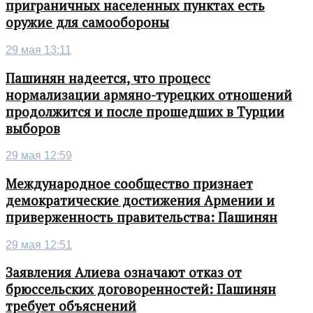
приграничных населенных пунктах есть
оружие для самообороны
29 мая 13:11
Пашинян надеется, что процесс
нормализации армяно-турецких отношений
продолжится и после прошедших в Турции
выборов
29 мая 12:59
Международное сообщество признает
демократические достижения Армении и
приверженность правительства: Пашинян
29 мая 12:51
Заявления Алиева означают отказ от
брюссельских договоренностей: Пашинян
требует объяснений