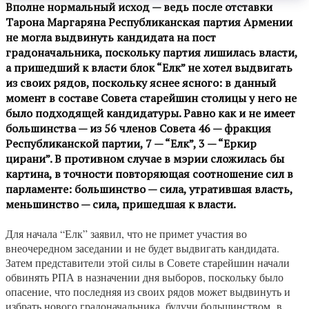
Вполне нормальный исход — ведь после отставки
Тарона Маргаряна Республиканская партия Армении
не могла выдвинуть кандидата на пост
градоначальника, поскольку партия лишилась власти,
а пришедший к власти блок “Елк” не хотел выдвигать
из своих рядов, поскольку яснее ясного: в данный
момент в составе Совета старейшин столицы у него не
было подходящей кандидатуры. Равно как и не имеет
большинства — из 56 членов Совета 46 — фракция
Республиканской партии, 7 — “Елк”, 3 — “Еркир
цирани”. В противном случае в мэрии сложилась бы
картина, в точности повторяющая соотношение сил в
парламенте: большинство — сила, утратившая власть,
меньшинство — сила, пришедшая к власти.
Для начала “Елк” заявил, что не примет участия во
внеочередном заседании и не будет выдвигать кандидата.
Затем представители этой силы в Совете старейшин начали
обвинять РПА в назначении дня выборов, поскольку было
опасение, что последняя из своих рядов может выдвинуть и
избрать нового градоначальника, будучи большинством в