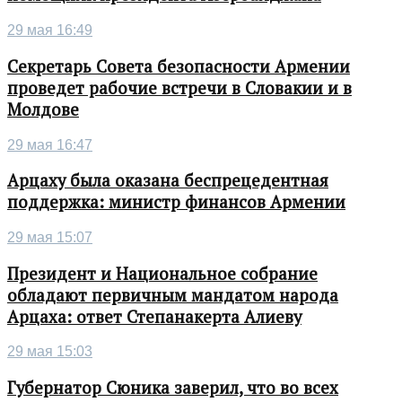
29 мая 16:49
Секретарь Совета безопасности Армении
проведет рабочие встречи в Словакии и в
Молдове
29 мая 16:47
Арцаху была оказана беспрецедентная
поддержка: министр финансов Армении
29 мая 15:07
Президент и Национальное собрание
обладают первичным мандатом народа
Арцаха: ответ Степанакерта Алиеву
29 мая 15:03
Губернатор Сюника заверил, что во всех