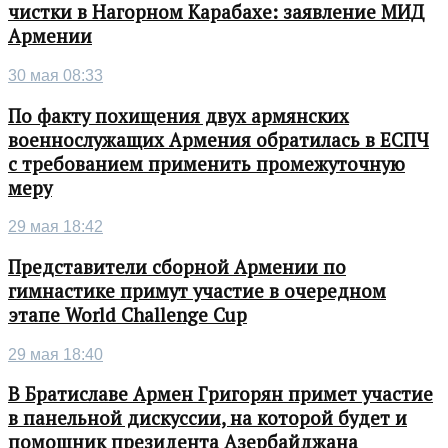
чистки в Нагорном Карабахе: заявление МИД
Армении
30 мая 08:33
По факту похищения двух армянских
военнослужащих Армения обратилась в ЕСПЧ
с требованием применить промежуточную
меру
29 мая 18:42
Представители сборной Армении по
гимнастике примут участие в очередном
этапе World Challenge Cup
29 мая 18:40
В Братиславе Армен Григорян примет участие
в панельной дискуссии, на которой будет и
помощник президента Азербайджана