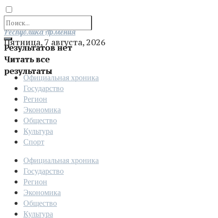
Отправить
Республика Армения
Пятница, 7 августа, 2026
Результатов нет
Читать все
результаты
Официальная хроника
Государство
Регион
Экономика
Общество
Культура
Спорт
Официальная хроника
Государство
Регион
Экономика
Общество
Культура