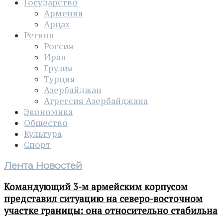
Государство
Армения
Арцах
Регион
Россия
Иран
Грузия
Турция
Азербайджан
Агрессия Азербайджана
Экономика
Общество
Культура
Спорт
Лента Новостей
Командующий 3-м армейским корпусом
представил ситуацию на северо-восточном
участке границы: она относительно стабильна