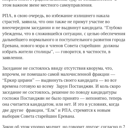
этом важном звене местного самоуправления.
РПА, в свою очередь, во избежание излишнего накала
страстей, заявила, что они также не примут участие во
внеочередном заседании и не выдвинут кандидата. “Глубоко
убеждены, что в сложившейся ситуации, с целью обеспечения
дальнейшего нормального и поступательного развития города
Еревана, нового мэра и членов Совета старейшин должны
избрать жители столицы”, — говорится, в частности, в
заявлении.
Заседание не состоялось ввиду отсутствия кворума, что,
впрочем, не помешало самой малочисленной фракции —
“Еркир цирани” — выдвинуть своего кандидата — во все
времена готовую ко всему Заруи Постанджян. И коль скоро
заседание не состоялось, решение по поводу кандидатуры
госпожи Постанджян не было принято — непонятно, теперь
она считается кандидатом, или нет. И это в условиях, когда
две другие фракции, “Елк” и РПА, стремятся к новым
выборам Совета старейшин Еревана.
Закон об этом упорно молчит, но говорит другое: согласно п.2