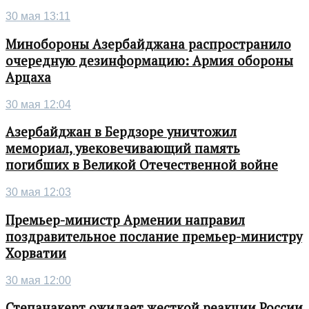
30 мая 13:11
Минобороны Азербайджана распространило
очередную дезинформацию: Армия обороны
Арцаха
30 мая 12:04
Азербайджан в Бердзоре уничтожил
мемориал, увековечивающий память
погибших в Великой Отечественной войне
30 мая 12:03
Премьер-министр Армении направил
поздравительное послание премьер-министру
Хорватии
30 мая 12:00
Степанакерт ожидает жесткой реакции России