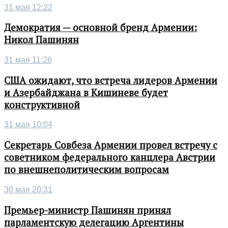
31 мая 12:22
Демократия — основной бренд Армении:
Никол Пашинян
31 мая 11:26
США ожидают, что встреча лидеров Армении
и Азербайджана в Кишиневе будет
конструктивной
31 мая 10:04
Секретарь Совбеза Армении провел встречу с
советником федерального канцлера Австрии
по внешнеполитическим вопросам
30 мая 20:31
Премьер-министр Пашинян принял
парламентскую делегацию Аргентины