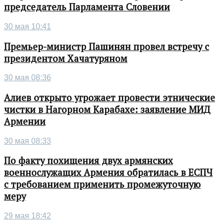
председатель Парламента Словении
30 мая 10:41
Премьер-министр Пашинян провел встречу с
президентом Хачатуряном
30 мая 08:36
Алиев открыто угрожает провести этнические
чистки в Нагорном Карабахе: заявление МИД
Армении
30 мая 08:33
По факту похищения двух армянских
военнослужащих Армения обратилась в ЕСПЧ
с требованием применить промежуточную
меру
29 мая 18:42