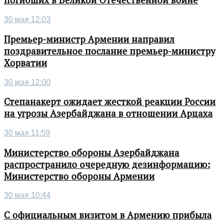
погибших в Великой Отечественной войне
30 мая 12:03
Премьер-министр Армении направил
поздравительное послание премьер-министру
Хорватии
30 мая 12:00
Степанакерт ожидает жесткой реакции России
на угрозы Азербайджана в отношении Арцаха
30 мая 11:59
Министерство обороны Азербайджана
распространило очередную дезинформацию:
Министерство обороны Армении
30 мая 10:44
С официальным визитом в Армению прибыла