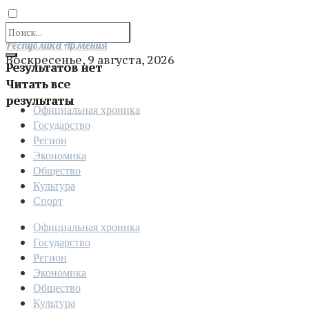
Отправить
Республика Армения
Воскресенье, 9 августа, 2026
Результатов нет
Читать все
результаты
Официальная хроника
Государство
Регион
Экономика
Общество
Культура
Спорт
Официальная хроника
Государство
Регион
Экономика
Общество
Культура