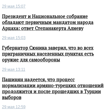
29 мая 15:07
Президент и Национальное собрание
обладают первичным мандатом народа
Арцаха: ответ Степанакерта Алиеву
29 мая 15:03
Губернатор Сюника заверил, что во всех
приграничных населенных пунктах есть
оружие для самообороны
29 мая 13:11
Пашинян надеется, что процесс
нормализации армяно-турецких отношений
продолжится и после прошедших в Турции
выборов
29 мая 12:59