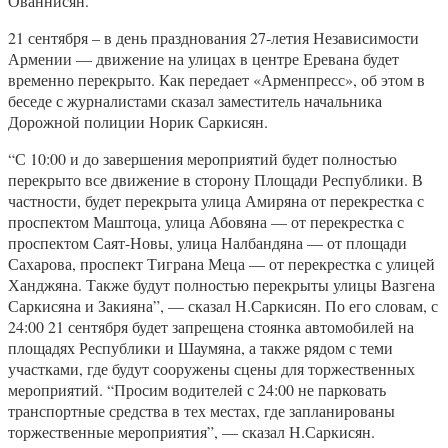
Ованнисян.
21 сентября – в день празднования 27-летия Независимости
Армении — движение на улицах в центре Еревана будет
временно перекрыто. Как передает «Арменпресс», об этом в
беседе с журналистами сказал заместитель начальника
Дорожной полиции Норик Саркисян.
“С 10:00 и до завершения мероприятий будет полностью
перекрыто все движение в сторону Площади Республики. В
частности, будет перекрыта улица Амиряна от перекрестка с
проспектом Маштоца, улица Абовяна — от перекрестка с
проспектом Саят-Новы, улица Налбандяна — от площади
Сахарова, проспект Тиграна Меца — от перекрестка с улицей
Ханджяна. Также будут полностью перекрыты улицы Вазгена
Саркисяна и Закияна”, — сказал Н.Саркисян. По его словам, с
24:00 21 сентября будет запрещена стоянка автомобилей на
площадях Республики и Шаумяна, а также рядом с теми
участками, где будут сооружены сцены для торжественных
мероприятий. “Просим водителей с 24:00 не парковать
транспортные средства в тех местах, где запланированы
торжественные мероприятия”, — сказал Н.Саркисян.