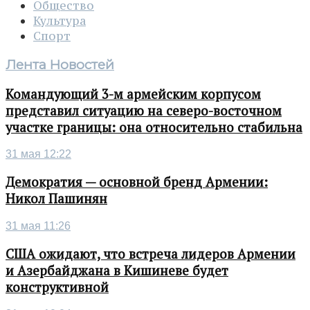
Общество
Культура
Спорт
Лента Новостей
Командующий 3-м армейским корпусом
представил ситуацию на северо-восточном
участке границы: она относительно стабильна
31 мая 12:22
Демократия — основной бренд Армении:
Никол Пашинян
31 мая 11:26
США ожидают, что встреча лидеров Армении
и Азербайджана в Кишиневе будет
конструктивной