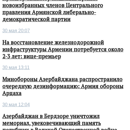
новоизбранных членов Центрального
правления Армянской либерально-
демократической партии
30 мая 20:07
На восстановление железнодорожной
инфраструктуры Армении потребуется около
2-3 лет: вице-премьер
30 мая 13:11
Минобороны Азербайджана распространило
очередную дезинформацию: Армия обороны
Арцаха
30 мая 12:04
Азербайджан в Бердзоре уничтожил
мемориал, увековечивающий память