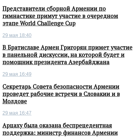
Представители сборной Армении по
гимнастике примут участие в очередном
этапе World Challenge Cup
29 мая 18:40
В Братиславе Армен Григорян примет участие
в панельной дискуссии, на которой будет и
помощник президента Азербайджана
29 мая 16:49
Секретарь Совета безопасности Армении
проведет рабочие встречи в Словакии и в
Молдове
29 мая 16:47
Арцаху была оказана беспрецедентная
поддержка: министр финансов Армении