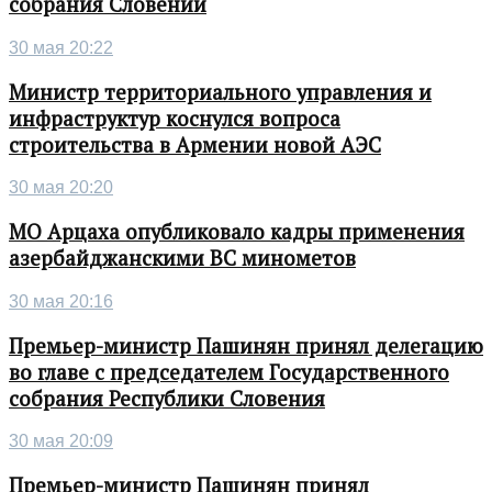
собрания Словении
30 мая 20:22
Министр территориального управления и
инфраструктур коснулся вопроса
строительства в Армении новой АЭС
30 мая 20:20
МО Арцаха опубликовало кадры применения
азербайджанскими ВС минометов
30 мая 20:16
Премьер-министр Пашинян принял делегацию
во главе с председателем Государственного
собрания Республики Словения
30 мая 20:09
Премьер-министр Пашинян принял