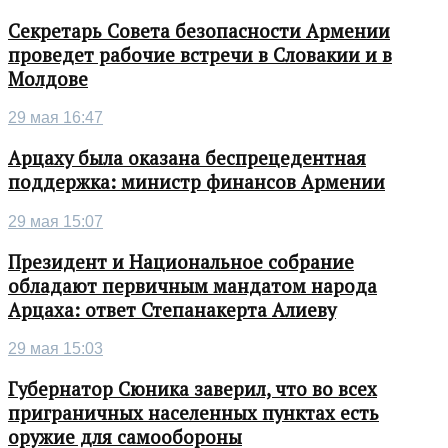
Секретарь Совета безопасности Армении
проведет рабочие встречи в Словакии и в
Молдове
29 мая 16:47
Арцаху была оказана беспрецедентная
поддержка: министр финансов Армении
29 мая 15:07
Президент и Национальное собрание
обладают первичным мандатом народа
Арцаха: ответ Степанакерта Алиеву
29 мая 15:03
Губернатор Сюника заверил, что во всех
приграничных населенных пунктах есть
оружие для самообороны