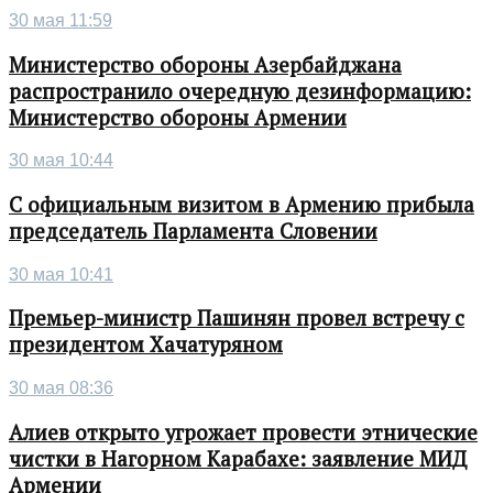
30 мая 11:59
Министерство обороны Азербайджана
распространило очередную дезинформацию:
Министерство обороны Армении
30 мая 10:44
С официальным визитом в Армению прибыла
председатель Парламента Словении
30 мая 10:41
Премьер-министр Пашинян провел встречу с
президентом Хачатуряном
30 мая 08:36
Алиев открыто угрожает провести этнические
чистки в Нагорном Карабахе: заявление МИД
Армении