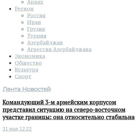
Арцах
Регион
Россия
Иран
Грузия
Турция
Азербайджан
Агрессия Азербайджана
Экономика
Общество
Культура
Спорт
Лента Новостей
Командующий 3-м армейским корпусом
представил ситуацию на северо-восточном
участке границы: она относительно стабильна
31 мая 12:22