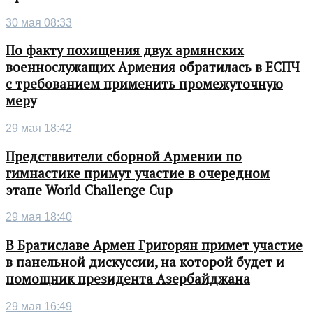
30 мая 08:33
По факту похищения двух армянских
военнослужащих Армения обратилась в ЕСПЧ
с требованием применить промежуточную
меру
29 мая 18:42
Представители сборной Армении по
гимнастике примут участие в очередном
этапе World Challenge Cup
29 мая 18:40
В Братиславе Армен Григорян примет участие
в панельной дискуссии, на которой будет и
помощник президента Азербайджана
29 мая 16:49