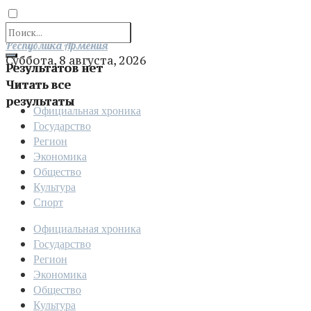
Отправить
Республика Армения
Суббота, 8 августа, 2026
Результатов нет
Читать все
результаты
Официальная хроника
Государство
Регион
Экономика
Общество
Культура
Спорт
Официальная хроника
Государство
Регион
Экономика
Общество
Культура