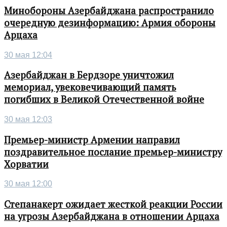
Минобороны Азербайджана распространило
очередную дезинформацию: Армия обороны
Арцаха
30 мая 12:04
Азербайджан в Бердзоре уничтожил
мемориал, увековечивающий память
погибших в Великой Отечественной войне
30 мая 12:03
Премьер-министр Армении направил
поздравительное послание премьер-министру
Хорватии
30 мая 12:00
Степанакерт ожидает жесткой реакции России
на угрозы Азербайджана в отношении Арцаха