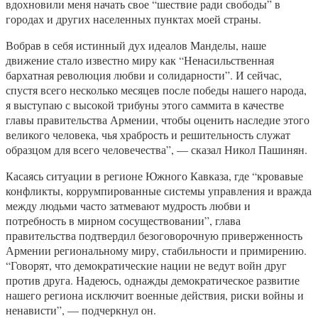
вдохновили меня начать свое “шествие ради свободы” в
городах и других населенных пунктах моей страны.
Вобрав в себя истинный дух идеалов Манделы, наше
движение стало известно миру как “Ненасильственная
бархатная революция любви и солидарности”. И сейчас,
спустя всего несколько месяцев после победы нашего народа,
я выступаю с высокой трибуны этого саммита в качестве
главы правительства Армении, чтобы оценить наследие этого
великого человека, чья храбрость и решительность служат
образцом для всего человечества”, — сказал Никол Пашинян.
Касаясь ситуации в регионе Южного Кавказа, где “кровавые
конфликты, коррумпированные системы управления и вражда
между людьми часто затмевают мудрость любви и
потребность в мирном сосуществовании”, глава
правительства подтвердил безоговорочную приверженность
Армении региональному миру, стабильности и примирению.
“Говорят, что демократические нации не ведут войн друг
против друга. Надеюсь, однажды демократическое развитие
нашего региона исключит военные действия, риски войны и
ненависти”, — подчеркнул он.