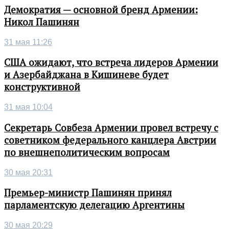
Демократия — основной бренд Армении:
Никол Пашинян
31 мая 11:26
США ожидают, что встреча лидеров Армении
и Азербайджана в Кишиневе будет
конструктивной
31 мая 10:04
Секретарь Совбеза Армении провел встречу с
советником федерального канцлера Австрии
по внешнеполитическим вопросам
30 мая 20:31
Премьер-министр Пашинян принял
парламентскую делегацию Аргентины
30 мая 20:29