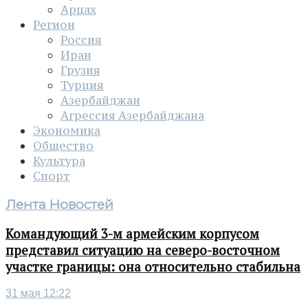
Арцах
Регион
Россия
Иран
Грузия
Турция
Азербайджан
Агрессия Азербайджана
Экономика
Общество
Культура
Спорт
Лента Новостей
Командующий 3-м армейским корпусом
представил ситуацию на северо-восточном
участке границы: она относительно стабильна
31 мая 12:22