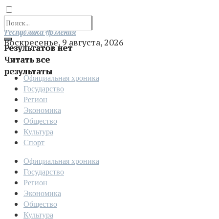
Отправить
Республика Армения
Воскресенье, 9 августа, 2026
Результатов нет
Читать все
результаты
Официальная хроника
Государство
Регион
Экономика
Общество
Культура
Спорт
Официальная хроника
Государство
Регион
Экономика
Общество
Культура