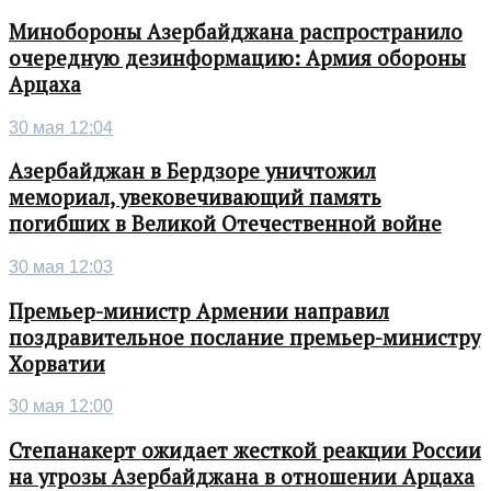
Минобороны Азербайджана распространило
очередную дезинформацию: Армия обороны
Арцаха
30 мая 12:04
Азербайджан в Бердзоре уничтожил
мемориал, увековечивающий память
погибших в Великой Отечественной войне
30 мая 12:03
Премьер-министр Армении направил
поздравительное послание премьер-министру
Хорватии
30 мая 12:00
Степанакерт ожидает жесткой реакции России
на угрозы Азербайджана в отношении Арцаха