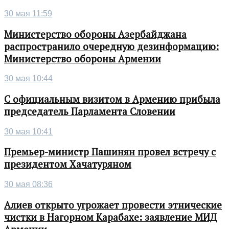
30 мая 11:59
Министерство обороны Азербайджана
распространило очередную дезинформацию:
Министерство обороны Армении
30 мая 10:44
С официальным визитом в Армению прибыла
председатель Парламента Словении
30 мая 10:41
Премьер-министр Пашинян провел встречу с
президентом Хачатуряном
30 мая 08:36
Алиев открыто угрожает провести этнические
чистки в Нагорном Карабахе: заявление МИД