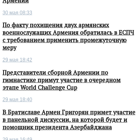
Армении
30 мая 08:33
По факту похищения двух армянских
военнослужащих Армения обратилась в ЕСПЧ
с требованием применить промежуточную
меру
29 мая 18:42
Представители сборной Армении по
гимнастике примут участие в очередном
этапе World Challenge Cup
29 мая 18:40
В Братиславе Армен Григорян примет участие
в панельной дискуссии, на которой будет и
помощник президента Азербайджана
29 мая 16:49