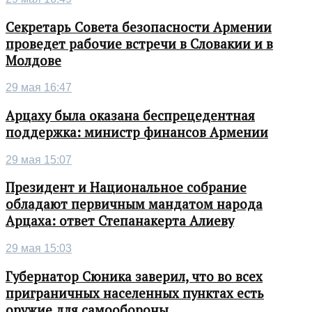
Секретарь Совета безопасности Армении
проведет рабочие встречи в Словакии и в
Молдове
29 мая 16:47
Арцаху была оказана беспрецедентная
поддержка: министр финансов Армении
29 мая 15:07
Президент и Национальное собрание
обладают первичным мандатом народа
Арцаха: ответ Степанакерта Алиеву
29 мая 15:03
Губернатор Сюника заверил, что во всех
приграничных населенных пунктах есть
оружие для самообороны