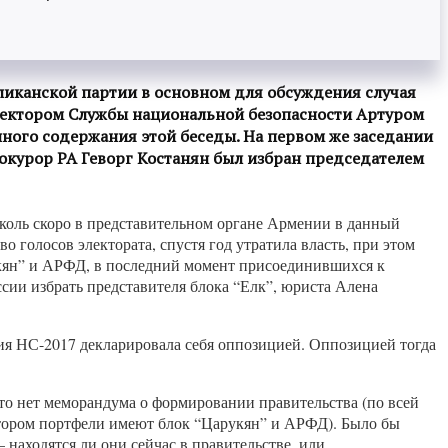
ликанской партии в основном для обсуждения случая
ектором Службы национальной безопасности Артуром
ного содержания этой беседы. На первом же заседании
окурор РА Геворг Костанян был избран председателем
 коль скоро в представительном органе Армении в данный
голосов электората, спустя год утратила власть, при этом
рукян” и АРФД, в последний момент присоединившихся к
сии избрать представителя блока “Елк”, юриста Алена
ия НС-2017 декларировала себя оппозицией. Оппозицией тогда
что нет меморандума о формировании правительства (по всей
отором портфели имеют блок “Царукян” и АРФД). Было бы
находятся ли они сейчас в правительстве, или