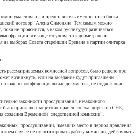
кромно умалчивают, и представитель именно этого блока
жданский договор” Алена Симоняна. Тем самым можно
 пока не прояснится, в каком русле будут развиваться
елями фракции все чаще озвучиваются диаметрально
ия на выборах Совета старейшин Еревана в партии олигарха
н.
ость рассматриваемых комиссией вопросов, было решено при
ожет возникнуть, если на заседание будут приглашены
дут положены конфиденциальные документы, не подлежащие
сительно законности прослушивания, незаконного
ет быть приглашен защитник прав человека, директор СНБ,
ля создания Временной следственной комиссии”.
езаконных прослушиваний, имевших место в период правления
в коем случае не политизировать работу комиссии, действовать