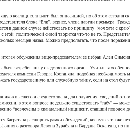
вящую коалицию, значит, был оппозицией, но об этом сегодня с
едставителя блока “Елк”, вернее, члена партии премьера “Гра
тся в данном случае действовать по принципу “моя хата с краю”,
 с этой политической силой творится что-то не то. Представит
сколько месяцев назад. Можно предполагать, что после поражен
о итогам обсуждения вице-председателем ее избран Ален Симоня
ы быть затребованы у следственного органа. Учитывая особенн
едателя комиссии Геворга Костаняна, подобная необходимость м
ржать государственную или служебную тайну, если на стол бу
вников высшего и среднего звена для получения сведений отно
 комиссии, в этом вопросе не должно существовать “табу” — мож
свенно “вовлечены в скандальный инцидент, ставший поводом д
ея Багратяна расширить рамки обсуждений, коснуться также н
фонного разговора Левона Зурабяна и Вардана Осканяна, но ни 