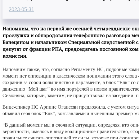
2023-05-31
Напомним, что на первой же осенней четырехдневке он
прослушки и обнародования телефонного разговора м
Ванецяном и начальником Специальной следственной сл
депутат от фракции РПА, председатель постоянной ком
комиссии.
Напомним также, что, согласно Регламенту НС, подобные коми
момент нет оппозиции в классическом понимании этого слова 
сохранив за собой большинство в парламенте, а блок “Елк” со
движению “Мой шаг” во имя портфелей в новом правительстве)
Симоняна, который, заметим, не присутствовал на заседании,
Вице-спикер НС Арпине Оганесян предложила, с учетом ситуац
объявил себя блок “Елк”, возглавляемый нынешним премьер
“В данный момент мы в сложной ситуации, определяя, кто оппо
вероятности, имелось в виду коалиционное правительство, с
правильнее считать оппозицией те силы, которые при формиров