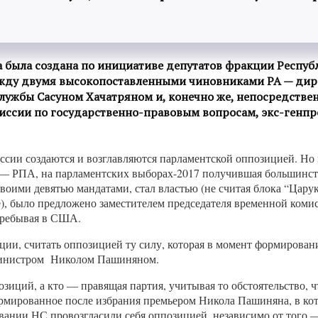
а была создана по инициативе депутатов фракции Респуб
ежду двумя высокопоставленными чиновниками РА — дир
ужбы Сасуном Хачатряном и, конечно же, непосредствен
иссии по государственно-правовым вопросам, экс-генпр
ссии создаются и возглавляются парламентской оппозицией. Но
— РПА, на парламентских выборах-2017 получившая большинство 
 своими девятью мандатами, стал властью (не считая блока “Ца
, было предложено заместителем председателя временной комис
 пребывая в США.
ии, считать оппозицией ту силу, которая в момент формирован
-министром Николом Пашиняном.
зиций, а кто — правящая партия, учитывая то обстоятельство, 
формированное после избрания премьером Никола Пашиняна, в к
ании НС провозгласили себя оппозицией, независимо от того — 