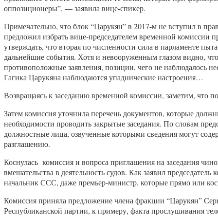
оппозиционеры”, — заявила вице-спикер.
Примечательно, что блок “Царукян” в 2017-м не вступил в пра
предложил избрать вице-председателем временной комиссии пр
утверждать, что вторая по численности сила в парламенте пытае
дальнейшие события. Хотя и невооруженным глазом видно, что
противоположные заявления, позиции, чего не наблюдалось не
Гагика Царукяна наблюдаются упаднические настроения…
Возвращаясь к заседанию временной комиссии, заметим, что п
Затем комиссия уточнила перечень документов, которые должн
необходимости проводить закрытые заседания. По словам предс
должностные лица, озвученные которыми сведения могут соде
разглашению.
Коснулась комиссия и вопроса приглашения на заседания чино
вмешательства в деятельность судов. Как заявил председатель
начальник ССС, даже премьер-министр, которые прямо или ко
Комиссия приняла предложение члена фракции “Царукян” Серг
Республиканской партии, к примеру, факта прослушивания теле