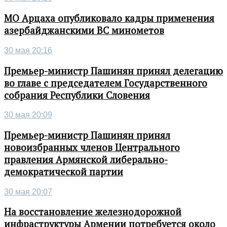
МО Арцаха опубликовало кадры применения
азербайджанскими ВС минометов
30 мая 20:16
Премьер-министр Пашинян принял делегацию
во главе с председателем Государственного
собрания Республики Словения
30 мая 20:09
Премьер-министр Пашинян принял
новоизбранных членов Центрального
правления Армянской либерально-
демократической партии
30 мая 20:07
На восстановление железнодорожной
инфраструктуры Армении потребуется около