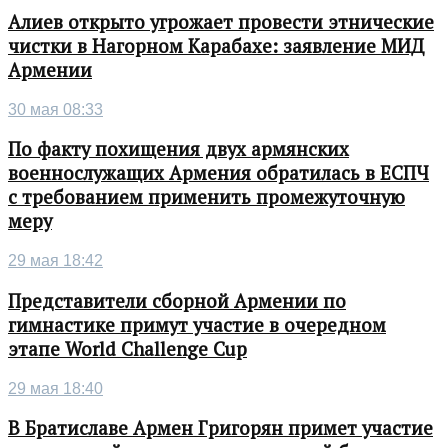
Алиев открыто угрожает провести этнические
чистки в Нагорном Карабахе: заявление МИД
Армении
30 мая 08:33
По факту похищения двух армянских
военнослужащих Армения обратилась в ЕСПЧ
с требованием применить промежуточную
меру
29 мая 18:42
Представители сборной Армении по
гимнастике примут участие в очередном
этапе World Challenge Cup
29 мая 18:40
В Братиславе Армен Григорян примет участие