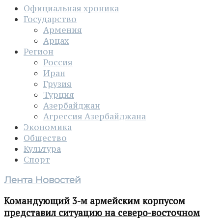
Официальная хроника
Государство
Армения
Арцах
Регион
Россия
Иран
Грузия
Турция
Азербайджан
Агрессия Азербайджана
Экономика
Общество
Культура
Спорт
Лента Новостей
Командующий 3-м армейским корпусом
представил ситуацию на северо-восточном