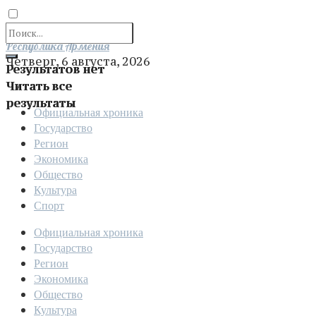
Отправить
Республика Армения
Четверг, 6 августа, 2026
Результатов нет
Читать все
результаты
Официальная хроника
Государство
Регион
Экономика
Общество
Культура
Спорт
Официальная хроника
Государство
Регион
Экономика
Общество
Культура