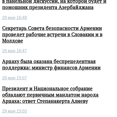
в панельной дискуссии, на которой будет и
помощник президента Азербайджана
29 мая 16:49
Секретарь Совета безопасности Армении
проведет рабочие встречи в Словакии и в
Молдове
29 мая 16:47
Арцаху была оказана беспрецедентная
поддержка: министр финансов Армении
29 мая 15:07
Президент и Национальное собрание
обладают первичным мандатом народа
Арцаха: ответ Степанакерта Алиеву
29 мая 15:03