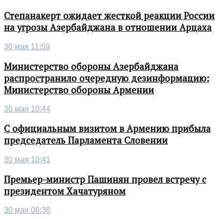
Степанакерт ожидает жесткой реакции России
на угрозы Азербайджана в отношении Арцаха
30 мая 11:59
Министерство обороны Азербайджана
распространило очередную дезинформацию:
Министерство обороны Армении
30 мая 10:44
С официальным визитом в Армению прибыла
председатель Парламента Словении
30 мая 10:41
Премьер-министр Пашинян провел встречу с
президентом Хачатуряном
30 мая 08:36