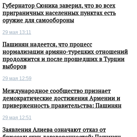
Губернатор Сюника заверил, что во всех
приграничных населенных пунктах есть
оружие для самообороны
29 мая 13:11
Пашинян надеется, что процесс
нормализации армяно-турецких отношений
продолжится и после прошедших в Турции
выборов
29 мая 12:59
Международное сообщество признает
демократические достижения Армении и
приверженность правительства: Пашинян
29 мая 12:51
Заявления Алиева означают отказ от