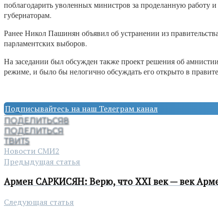
поблагодарить уволенных министров за проделанную работу и 
губернаторам.
Ранее Никол Пашинян объявил об устранении из правительств
парламентских выборов.
На заседании был обсужден также проект решения об амнистии.
режиме, и было бы нелогично обсуждать его открыто в прави
Подписывайтесь на наш Телеграм канал
ПОДЕЛИТЬСЯ
8
ПОДЕЛИТЬСЯ
ТВИТ
5
Новости СМИ2
Предыдущая статья
Армен САРКИСЯН: Верю, что XXI век — век Арм
Следующая статья