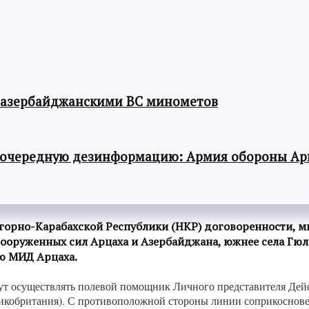
 азербайджанскими ВС минометов
 очередную дезинформацию: Армия обороны Ар
агорно-Карабахской Республики (НКР) договоренности, 
ооруженных сил Арцаха и Азербайджана, южнее села Гюл
ю МИД Арцаха.
ут осуществлять полевой помощник Личного представителя Дей
обритания). С противоположной стороны линии соприкосновен