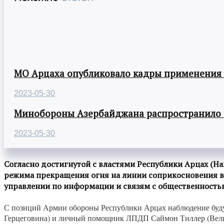
МО Арцаха опубликовало кадры применения
2023-05-30
Минобороны Азербайджана распространило
2023-05-30
Согласно достигнутой с властями Республики Арцах (Н
режима прекращения огня на линии соприкосновения в
управлении по информации и связям с общественность
С позиций Армии обороны Республики Арцах наблюдение буд
Герцеговина) и личный помощник ЛПДП Саймон Тиллер (Велик