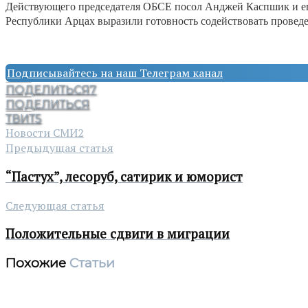
Действующего председателя ОБСЕ посол Анджей Каспшик и ег
Республики Арцах выразили готовность содействовать провед
Подписывайтесь на наш Телеграм канал
ПОДЕЛИТЬСЯ
7
ПОДЕЛИТЬСЯ
ТВИТ
5
Новости СМИ2
Предыдущая статья
“Пастух”, лесоруб, сатирик и юморист
Следующая статья
Положительные сдвиги в миграции
Похожие
Статьи