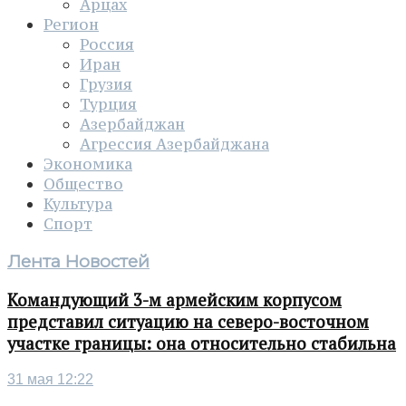
Арцах
Регион
Россия
Иран
Грузия
Турция
Азербайджан
Агрессия Азербайджана
Экономика
Общество
Культура
Спорт
Лента Новостей
Командующий 3-м армейским корпусом
представил ситуацию на северо-восточном
участке границы: она относительно стабильна
31 мая 12:22