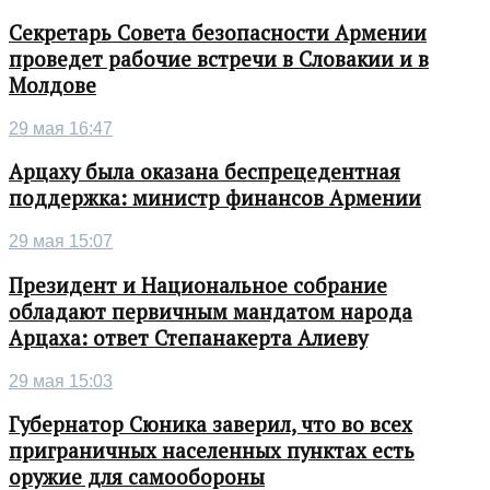
Секретарь Совета безопасности Армении
проведет рабочие встречи в Словакии и в
Молдове
29 мая 16:47
Арцаху была оказана беспрецедентная
поддержка: министр финансов Армении
29 мая 15:07
Президент и Национальное собрание
обладают первичным мандатом народа
Арцаха: ответ Степанакерта Алиеву
29 мая 15:03
Губернатор Сюника заверил, что во всех
приграничных населенных пунктах есть
оружие для самообороны