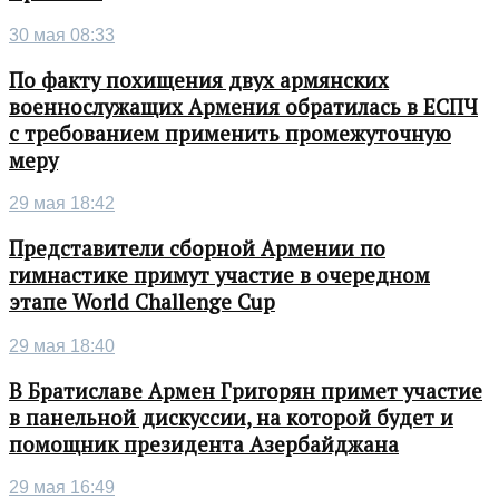
30 мая 08:33
По факту похищения двух армянских
военнослужащих Армения обратилась в ЕСПЧ
с требованием применить промежуточную
меру
29 мая 18:42
Представители сборной Армении по
гимнастике примут участие в очередном
этапе World Challenge Cup
29 мая 18:40
В Братиславе Армен Григорян примет участие
в панельной дискуссии, на которой будет и
помощник президента Азербайджана
29 мая 16:49