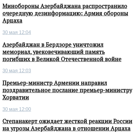
Минобороны Азербайджана распространило
очередную дезинформацию: Армия обороны
Арцаха
30 мая 12:04
Азербайджан в Бердзоре уничтожил
мемориал, увековечивающий память
погибших в Великой Отечественной войне
30 мая 12:03
Премьер-министр Армении направил
поздравительное послание премьер-министру
Хорватии
30 мая 12:00
Степанакерт ожидает жесткой реакции России
на угрозы Азербайджана в отношении Арцаха