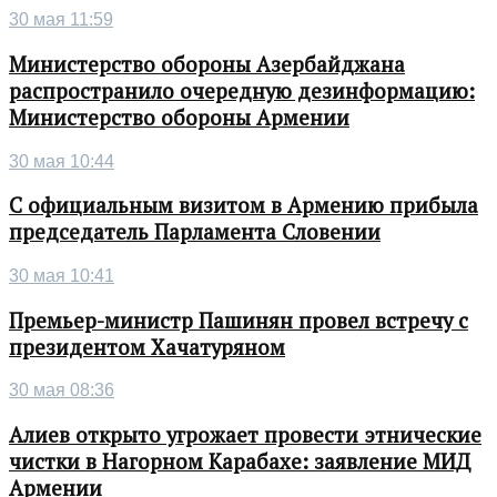
30 мая 11:59
Министерство обороны Азербайджана
распространило очередную дезинформацию:
Министерство обороны Армении
30 мая 10:44
С официальным визитом в Армению прибыла
председатель Парламента Словении
30 мая 10:41
Премьер-министр Пашинян провел встречу с
президентом Хачатуряном
30 мая 08:36
Алиев открыто угрожает провести этнические
чистки в Нагорном Карабахе: заявление МИД
Армении