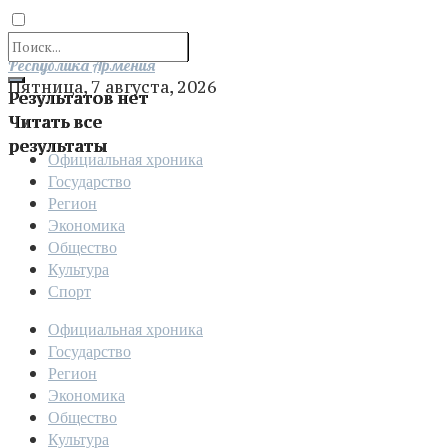
Отправить
Республика Армения
Пятница, 7 августа, 2026
Результатов нет
Читать все
результаты
Официальная хроника
Государство
Регион
Экономика
Общество
Культура
Спорт
Официальная хроника
Государство
Регион
Экономика
Общество
Культура