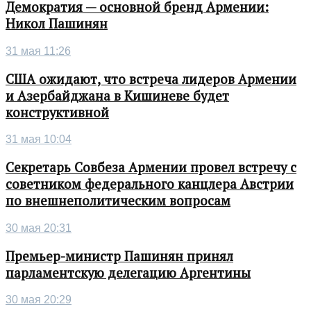
Демократия — основной бренд Армении:
Никол Пашинян
31 мая 11:26
США ожидают, что встреча лидеров Армении
и Азербайджана в Кишиневе будет
конструктивной
31 мая 10:04
Секретарь Совбеза Армении провел встречу с
советником федерального канцлера Австрии
по внешнеполитическим вопросам
30 мая 20:31
Премьер-министр Пашинян принял
парламентскую делегацию Аргентины
30 мая 20:29