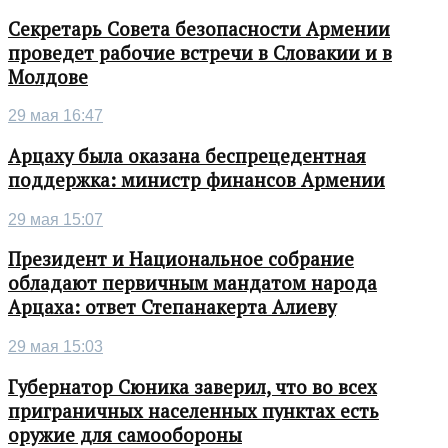
Секретарь Совета безопасности Армении
проведет рабочие встречи в Словакии и в
Молдове
29 мая 16:47
Арцаху была оказана беспрецедентная
поддержка: министр финансов Армении
29 мая 15:07
Президент и Национальное собрание
обладают первичным мандатом народа
Арцаха: ответ Степанакерта Алиеву
29 мая 15:03
Губернатор Сюника заверил, что во всех
приграничных населенных пунктах есть
оружие для самообороны