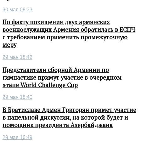
30 мая 08:33
По факту похищения двух армянских
военнослужащих Армения обратилась в ЕСПЧ
с требованием применить промежуточную
меру
29 мая 18:42
Представители сборной Армении по
гимнастике примут участие в очередном
этапе World Challenge Cup
29 мая 18:40
В Братиславе Армен Григорян примет участие
в панельной дискуссии, на которой будет и
помощник президента Азербайджана
29 мая 16:49