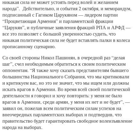
никакая сила не может устоять перед волей и желанием
народа”. Действительно, и события 2 октября, и меморандум,
подписанный с Гагиком Царукяном — лидером партии
“Процветающая Армения” и парламентской фракции
“Царукян”, и публичные заявления фракций РПА и АРФД —
все это позволяет с большой уверенностью судить, что
никакая политическая сила не будет вставлять палки в колеса
прописанному сценарию.
Со своей стороны Никол Пашинян, в очередной раз “делая
шаг”, счел необходимым обратиться к своим политическим
оппонентам. “Я также хочу сказать представителям бывшего
большинства Национального Собрания, что мы критиковали
и критикуем вас, но это не значит, что мы ищем или должны
искать врагов в Армении. Во время всей своей политической
деятельности я говорил и хочу повторить: у меня не было
врагов в Армении, среди армян, у меня их нет и не будет”, —
заявил он, пожелав всем политическим силам успехов на
внеочередных парламентских выборах и подтвердив, что
правительство будет гарантировать свободное волеизъявление
народа на выборах.