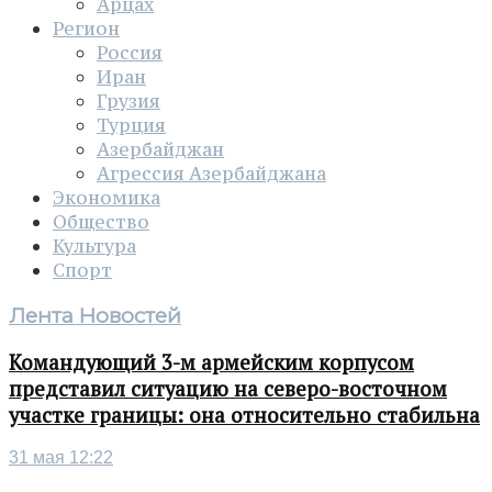
Арцах
Регион
Россия
Иран
Грузия
Турция
Азербайджан
Агрессия Азербайджана
Экономика
Общество
Культура
Спорт
Лента Новостей
Командующий 3-м армейским корпусом
представил ситуацию на северо-восточном
участке границы: она относительно стабильна
31 мая 12:22