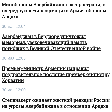
Минобороны Азербайджана распространило
очередную дезинформацию: Армия обороны
Арцаха
30 мая 12:04
Азербайджан в Бердзоре уничтожил
мемориал, увековечивающий память
погибших в Великой Отечественной войне
30 мая 12:03
Премьер-министр Армении направил
поздравительное послание премьер-министру
Хорватии
30 мая 12:00
Степанакерт ожидает жесткой реакции России
на угрозы Азербайджана в отношении Арцаха