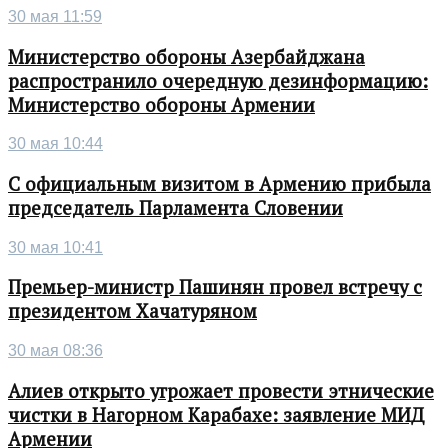
30 мая 11:59
Министерство обороны Азербайджана
распространило очередную дезинформацию:
Министерство обороны Армении
30 мая 10:44
С официальным визитом в Армению прибыла
председатель Парламента Словении
30 мая 10:41
Премьер-министр Пашинян провел встречу с
президентом Хачатуряном
30 мая 08:36
Алиев открыто угрожает провести этнические
чистки в Нагорном Карабахе: заявление МИД
Армении