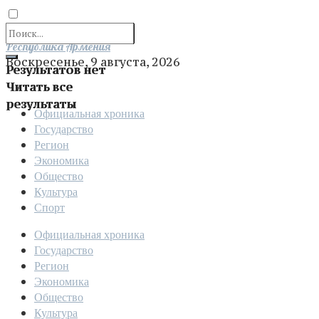
Отправить
Республика Армения
Воскресенье, 9 августа, 2026
Результатов нет
Читать все
результаты
Официальная хроника
Государство
Регион
Экономика
Общество
Культура
Спорт
Официальная хроника
Государство
Регион
Экономика
Общество
Культура