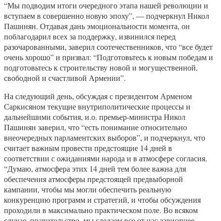
“Мы подводим итоги очередного этапа нашей революции и
вступаем в совершенно новую эпоху”, — подчеркнул Никол
Пашинян. Отдавая дань эмоциональности момента, он
поблагодарил всех за поддержку, извинился перед
разочарованными, заверил соотечественников, что “все будет
очень хорошо” и призвал: “Подготовьтесь к новым победам и
подготовьтесь к строительству новой и могущественной,
свободной и счастливой Армении”.
На следующий день, обсуждая с президентом Арменом
Саркисяном текущие внутриполитические процессы и
дальнейшими события, и.о. премьер-министра Никол
Пашинян заверил, что “есть понимание относительно
внеочередных парламентских выборов”, и подчеркнул, что
считает важным провести предстоящие 14 дней в
соответствии с ожиданиями народа и в атмосфере согласия.
“Думаю, атмосфера этих 14 дней тем более важна для
обеспечения атмосферы предстоящей предвыборной
кампании, чтобы мы могли обеспечить реальную
конкуренцию программ и стратегий, и чтобы обсуждения
проходили в максимально практическом поле. Во всяком
случае, правительство, мы сделаем все от нас зависящее,