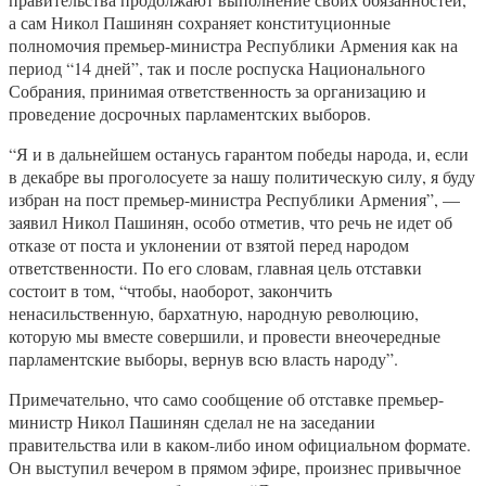
а сам Никол Пашинян сохраняет конституционные
полномочия премьер-министра Республики Армения как на
период “14 дней”, так и после роспуска Национального
Собрания, принимая ответственность за организацию и
проведение досрочных парламентских выборов.
“Я и в дальнейшем останусь гарантом победы народа, и, если
в декабре вы проголосуете за нашу политическую силу, я буду
избран на пост премьер-министра Республики Армения”, —
заявил Никол Пашинян, особо отметив, что речь не идет об
отказе от поста и уклонении от взятой перед народом
ответственности. По его словам, главная цель отставки
состоит в том, “чтобы, наоборот, закончить
ненасильственную, бархатную, народную революцию,
которую мы вместе совершили, и провести внеочередные
парламентские выборы, вернув всю власть народу”.
Примечательно, что само сообщение об отставке премьер-
министр Никол Пашинян сделал не на заседании
правительства или в каком-либо ином официальном формате.
Он выступил вечером в прямом эфире, произнес привычное