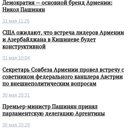
Демократия — основной бренд Армении:
Никол Пашинян
31 мая 11:26
США ожидают, что встреча лидеров Армении
и Азербайджана в Кишиневе будет
конструктивной
31 мая 10:04
Секретарь Совбеза Армении провел встречу с
советником федерального канцлера Австрии
по внешнеполитическим вопросам
30 мая 20:31
Премьер-министр Пашинян принял
парламентскую делегацию Аргентины
30 мая 20:29