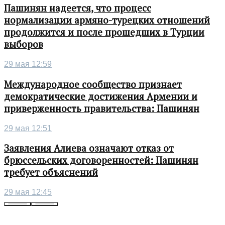
Пашинян надеется, что процесс
нормализации армяно-турецких отношений
продолжится и после прошедших в Турции
выборов
29 мая 12:59
Международное сообщество признает
демократические достижения Армении и
приверженность правительства: Пашинян
29 мая 12:51
Заявления Алиева означают отказ от
брюссельских договоренностей: Пашинян
требует объяснений
29 мая 12:45