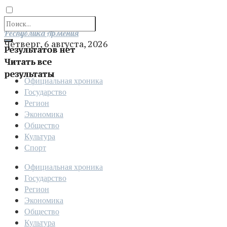
Отправить
Республика Армения
Четверг, 6 августа, 2026
Результатов нет
Читать все
результаты
Официальная хроника
Государство
Регион
Экономика
Общество
Культура
Спорт
Официальная хроника
Государство
Регион
Экономика
Общество
Культура