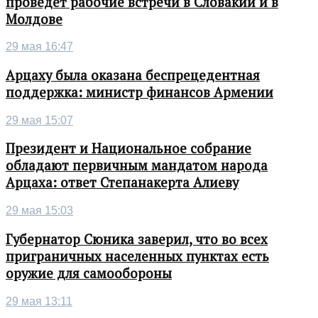
проведет рабочие встречи в Словакии и в
Молдове
29 мая 16:47
Арцаху была оказана беспрецедентная
поддержка: министр финансов Армении
29 мая 15:07
Президент и Национальное собрание
обладают первичным мандатом народа
Арцаха: ответ Степанакерта Алиеву
29 мая 15:03
Губернатор Сюника заверил, что во всех
приграничных населенных пунктах есть
оружие для самообороны
29 мая 13:11