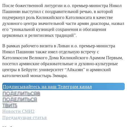
После божественной литургии и.о. премьер-министра Никол
Пашинян выступил с поздравительной речью, в которой
подчеркнул роль Киликийского Католикосата в качестве
духовного центра значительной части армян диаспоры, назвал
его “уникальной кузницей сохранения и обогащения
церковных и религиозных традиций”.
В рамках рабочего визита в Ливан и.о. премьер-министра
Никол Пашинян также имел отдельную встречу с
Католикосом Великого Дома Киликийского Арамом Первым,
посетил армянские образовательные и духовно-культурные
центры в Бейруте: университет “Айказян” и армянский
католический монастырь Зммара.
Подписывайтесь на наш Телеграм канал
ПОДЕЛИТЬСЯ
8
ПОДЕЛИТЬСЯ
ТВИТ
5
Новости СМИ2
Предыдущая статья