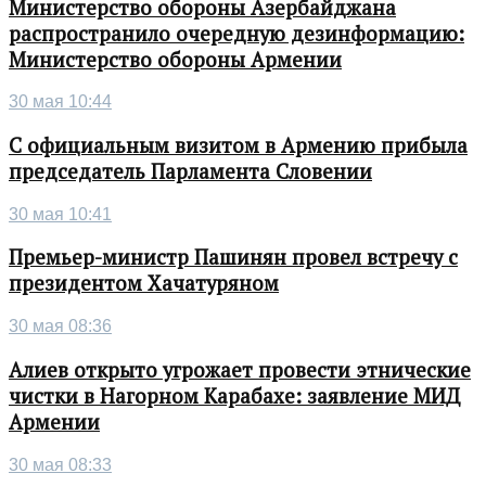
Министерство обороны Азербайджана
распространило очередную дезинформацию:
Министерство обороны Армении
30 мая 10:44
С официальным визитом в Армению прибыла
председатель Парламента Словении
30 мая 10:41
Премьер-министр Пашинян провел встречу с
президентом Хачатуряном
30 мая 08:36
Алиев открыто угрожает провести этнические
чистки в Нагорном Карабахе: заявление МИД
Армении
30 мая 08:33