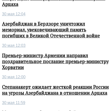
Арцаха
30 мая 12:04
Азербайджан в Бердзоре уничтожил
мемориал, увековечивающий память
погибших в Великой Отечественной войне
30 мая 12:03
Премьер-министр Армении направил
поздравительное послание премьер-министру
Хорватии
30 мая 12:00
Степанакерт ожидает жесткой реакции России
на угрозы Азербайджана в отношении Арцаха
30 мая 11:59