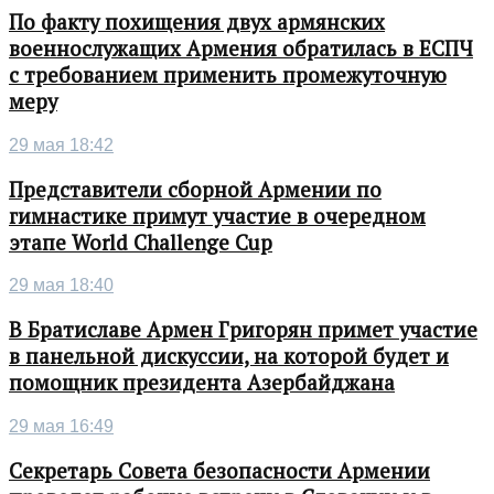
По факту похищения двух армянских
военнослужащих Армения обратилась в ЕСПЧ
с требованием применить промежуточную
меру
29 мая 18:42
Представители сборной Армении по
гимнастике примут участие в очередном
этапе World Challenge Cup
29 мая 18:40
В Братиславе Армен Григорян примет участие
в панельной дискуссии, на которой будет и
помощник президента Азербайджана
29 мая 16:49
Секретарь Совета безопасности Армении