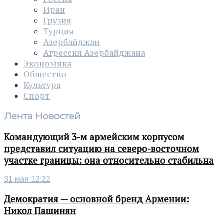
Иран
Грузия
Турция
Азербайджан
Агрессия Азербайджана
Экономика
Общество
Культура
Спорт
Лента Новостей
Командующий 3-м армейским корпусом
представил ситуацию на северо-восточном
участке границы: она относительно стабильна
31 мая 12:22
Демократия — основной бренд Армении:
Никол Пашинян