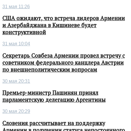
31 мая 11:26
США ожидают, что встреча лидеров Армении
и Азербайджана в Кишиневе будет
конструктивной
31 мая 10:04
Секретарь Совбеза Армении провел встречу с
советником федерального канцлера Австрии
по внешнеполитическим вопросам
30 мая 20:31
Премьер-министр Пашинян принял
парламентскую делегацию Аргентины
30 мая 20:29
Словения рассчитывает на поддержку
Армении в получении статуса непостоянного