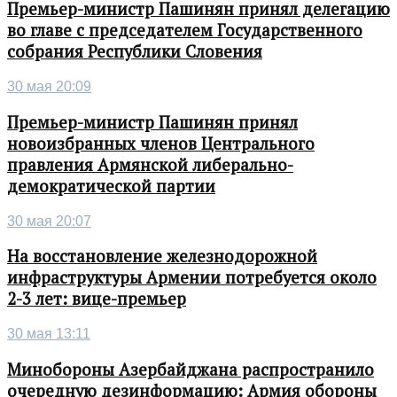
Премьер-министр Пашинян принял делегацию
во главе с председателем Государственного
собрания Республики Словения
30 мая 20:09
Премьер-министр Пашинян принял
новоизбранных членов Центрального
правления Армянской либерально-
демократической партии
30 мая 20:07
На восстановление железнодорожной
инфраструктуры Армении потребуется около
2-3 лет: вице-премьер
30 мая 13:11
Минобороны Азербайджана распространило
очередную дезинформацию: Армия обороны