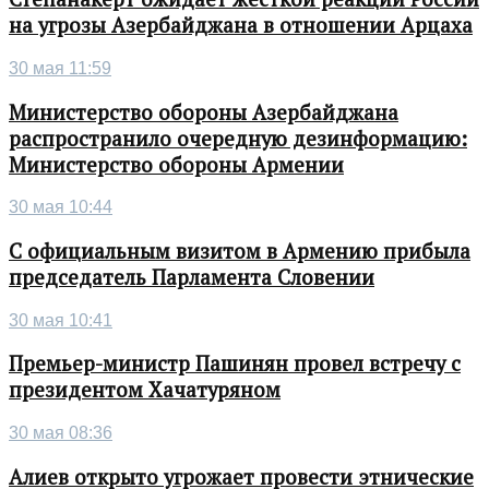
на угрозы Азербайджана в отношении Арцаха
30 мая 11:59
Министерство обороны Азербайджана
распространило очередную дезинформацию:
Министерство обороны Армении
30 мая 10:44
С официальным визитом в Армению прибыла
председатель Парламента Словении
30 мая 10:41
Премьер-министр Пашинян провел встречу с
президентом Хачатуряном
30 мая 08:36
Алиев открыто угрожает провести этнические