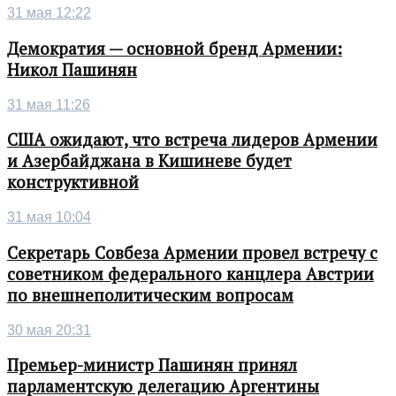
31 мая 12:22
Демократия — основной бренд Армении:
Никол Пашинян
31 мая 11:26
США ожидают, что встреча лидеров Армении
и Азербайджана в Кишиневе будет
конструктивной
31 мая 10:04
Секретарь Совбеза Армении провел встречу с
советником федерального канцлера Австрии
по внешнеполитическим вопросам
30 мая 20:31
Премьер-министр Пашинян принял
парламентскую делегацию Аргентины