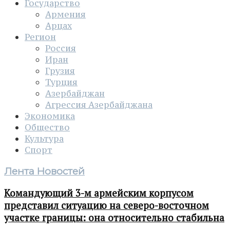
Государство
Армения
Арцах
Регион
Россия
Иран
Грузия
Турция
Азербайджан
Агрессия Азербайджана
Экономика
Общество
Культура
Спорт
Лента Новостей
Командующий 3-м армейским корпусом
представил ситуацию на северо-восточном
участке границы: она относительно стабильна