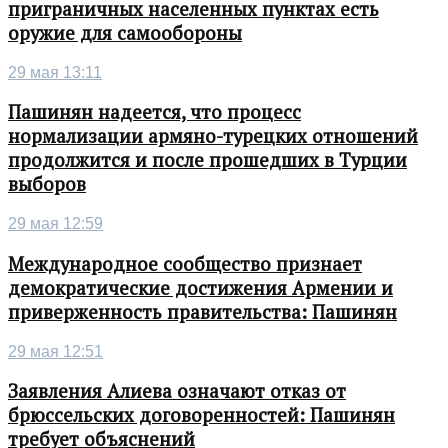
приграничных населенных пунктах есть
оружие для самообороны
29 мая 13:11
Пашинян надеется, что процесс
нормализации армяно-турецких отношений
продолжится и после прошедших в Турции
выборов
29 мая 12:59
Международное сообщество признает
демократические достижения Армении и
приверженность правительства: Пашинян
29 мая 12:51
Заявления Алиева означают отказ от
брюссельских договоренностей: Пашинян
требует объяснений