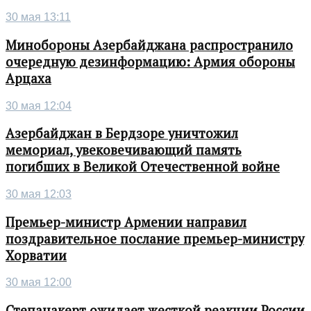
30 мая 13:11
Минобороны Азербайджана распространило
очередную дезинформацию: Армия обороны
Арцаха
30 мая 12:04
Азербайджан в Бердзоре уничтожил
мемориал, увековечивающий память
погибших в Великой Отечественной войне
30 мая 12:03
Премьер-министр Армении направил
поздравительное послание премьер-министру
Хорватии
30 мая 12:00
Степанакерт ожидает жесткой реакции России