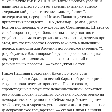
“Очень важно иметь с США контакты высокого уровня, и
наше правительство считает важным активный армяно-
американский диалог и тесное взаимодействие”, —
подчеркнул он, передавая Николу Пашиняну теплые
приветствия президента США Дональда Трампа. Джон
Болтон подтвердил, что руководство Соединенных Штатов со
своей стороны придает большое значение развитию и
углублению армяно-американских отношений, отметив при
этом, что это приобретает особую важность в нынешний
период, имеющий для Армении историческое значение. “Я
рад обсудить с Вами широкий круг вопросов, касающихся
двусторонних армяно-американских отношений и
региональных проблем”, — сказал Джон Болтон.
Никол Пашинян представил Джону Болтону суть
свершившейся в Армении весной бархатной революции и
текущих политических процессов. По его словам,
“происходящие в результате ненасильственной, бархатной
революции любви и согласия, основаны исключительно на
демократических ценностях. Сейчас мы работаем над тем,
чтобы создать и укрепить устойчивое и институциональное
демократическое государство”, — сказал Никол Пашинян.