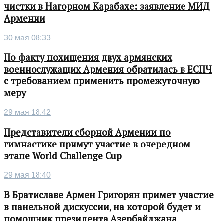
чистки в Нагорном Карабахе: заявление МИД
Армении
30 мая 08:33
По факту похищения двух армянских
военнослужащих Армения обратилась в ЕСПЧ
с требованием применить промежуточную
меру
29 мая 18:42
Представители сборной Армении по
гимнастике примут участие в очередном
этапе World Challenge Cup
29 мая 18:40
В Братиславе Армен Григорян примет участие
в панельной дискуссии, на которой будет и
помощник президента Азербайджана