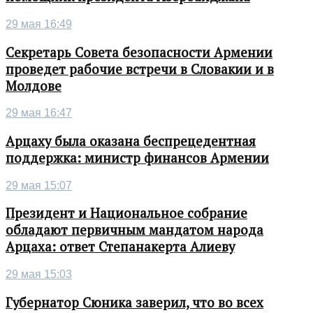
29 мая 16:49
Секретарь Совета безопасности Армении
проведет рабочие встречи в Словакии и в
Молдове
29 мая 16:47
Арцаху была оказана беспрецедентная
поддержка: министр финансов Армении
29 мая 15:07
Президент и Национальное собрание
обладают первичным мандатом народа
Арцаха: ответ Степанакерта Алиеву
29 мая 15:03
Губернатор Сюника заверил, что во всех