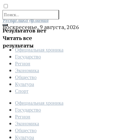
Отправить
Республика Армения
Воскресенье, 9 августа, 2026
Результатов нет
Читать все
результаты
Официальная хроника
Государство
Регион
Экономика
Общество
Культура
Спорт
Официальная хроника
Государство
Регион
Экономика
Общество
Культура