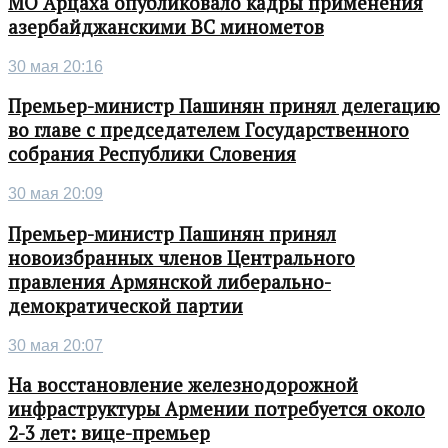
МО Арцаха опубликовало кадры применения
азербайджанскими ВС минометов
30 мая 20:16
Премьер-министр Пашинян принял делегацию
во главе с председателем Государственного
собрания Республики Словения
30 мая 20:09
Премьер-министр Пашинян принял
новоизбранных членов Центрального
правления Армянской либерально-
демократической партии
30 мая 20:07
На восстановление железнодорожной
инфраструктуры Армении потребуется около
2-3 лет: вице-премьер