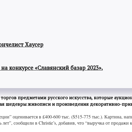
ончелист Хаусер
а конкурсе «Славянский базар 2023».
торгов предметами русского искусства, которые аукционн
чая шедевры живописи и произведения декоративно-прик
ции” оценивается в £400-600 тыс. ($515-775 тыс.). Картина, на
 лет”, сообщили в Christie’s, добавив, что “выручка от продажи