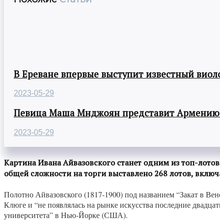
В Ереване впервые выступит известный виол
2023-05-29
Певица Маша Мнджоян представит Армению н
2023-05-29
Картина Ивана Айвазовского станет одним из топ-лотов 
общей сложности на торги выставлено 268 лотов, вклю
Полотно Айвазовского (1817-1900) под названием “Закат в Вене
Клюге и “не появлялась на рынке искусства последние двадцать
университета” в Нью-Йорке (США).