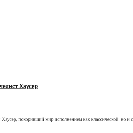
челист Хаусер
 Хаусер, покоривший мир исполнением как классической, но и с