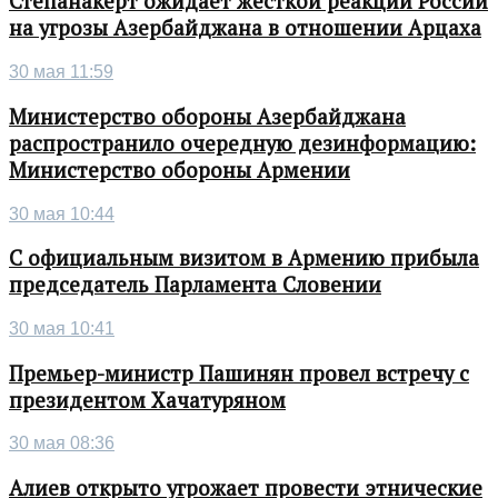
Степанакерт ожидает жесткой реакции России
на угрозы Азербайджана в отношении Арцаха
30 мая 11:59
Министерство обороны Азербайджана
распространило очередную дезинформацию:
Министерство обороны Армении
30 мая 10:44
С официальным визитом в Армению прибыла
председатель Парламента Словении
30 мая 10:41
Премьер-министр Пашинян провел встречу с
президентом Хачатуряном
30 мая 08:36
Алиев открыто угрожает провести этнические