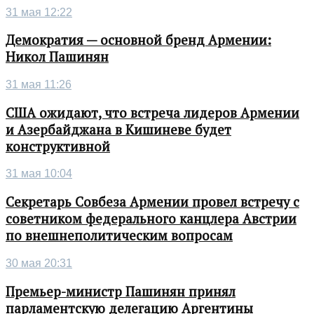
31 мая 12:22
Демократия — основной бренд Армении:
Никол Пашинян
31 мая 11:26
США ожидают, что встреча лидеров Армении
и Азербайджана в Кишиневе будет
конструктивной
31 мая 10:04
Секретарь Совбеза Армении провел встречу с
советником федерального канцлера Австрии
по внешнеполитическим вопросам
30 мая 20:31
Премьер-министр Пашинян принял
парламентскую делегацию Аргентины