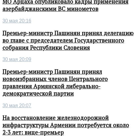
МО Арцаха опубликовало кадры применения
азербайджанскими ВС минометов
30 мая 20:16
Премьер-министр Пашинян принял делегацию
во главе с председателем Государственного
собрания Республики Словения
30 мая 20:09
Премьер-министр Пашинян принял
новоизбранных членов Центрального
правления Армянской либерально-
демократической партии
30 мая 20:07
На восстановление железнодорожной
инфраструктуры Армении потребуется около
2-3 лет: вице-премьер