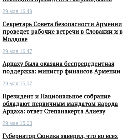
29 мая 16:49
Секретарь Совета безопасности Армении
проведет рабочие встречи в Словакии и в
Молдове
29 мая 16:47
Арцаху была оказана беспрецедентная
поддержка: министр финансов Армении
29 мая 15:07
Президент и Национальное собрание
обладают первичным мандатом народа
Арцаха: ответ Степанакерта Алиеву
29 мая 15:03
Губернатор Сюника заверил, что во всех