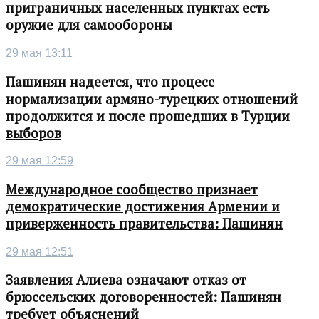
приграничных населенных пунктах есть
оружие для самообороны
29 мая 13:11
Пашинян надеется, что процесс
нормализации армяно-турецких отношений
продолжится и после прошедших в Турции
выборов
29 мая 12:59
Международное сообщество признает
демократические достижения Армении и
приверженность правительства: Пашинян
29 мая 12:51
Заявления Алиева означают отказ от
брюссельских договоренностей: Пашинян
требует объяснений