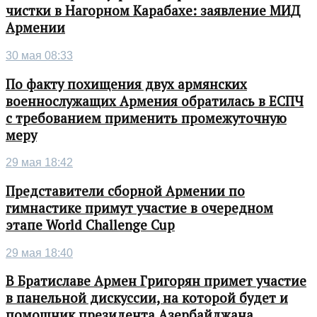
чистки в Нагорном Карабахе: заявление МИД
Армении
30 мая 08:33
По факту похищения двух армянских
военнослужащих Армения обратилась в ЕСПЧ
с требованием применить промежуточную
меру
29 мая 18:42
Представители сборной Армении по
гимнастике примут участие в очередном
этапе World Challenge Cup
29 мая 18:40
В Братиславе Армен Григорян примет участие
в панельной дискуссии, на которой будет и
помощник президента Азербайджана