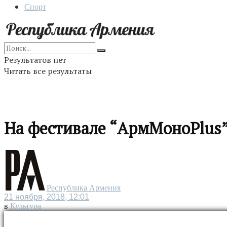
Спорт
Результатов нет
Читать все результаты
На фестивале “АрмМоноPlus”
Республика Армения
21 ноября, 2018, 12:01
в
Культура