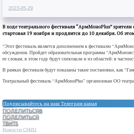
2023-05-29
В ходе театрального фестиваля “АрмМоноPlus” зрители 
стартовал 19 ноября и продлится до 10 декабря. Об эт
“Этот фестиваль является дополнением к фестивалю “АрмМоно”,
обсуждения. Пройдет образовательная программа “АрмМоновстре
ее словам, в этом году будут спектакли и из областей: в частнос
В рамках фестиваля будут показаны такие постановки, как “Га
Театральный фестиваль “АрмМоноPlus” организован ОО театр
Подписывайтесь на наш Телеграм канал
ПОДЕЛИТЬСЯ
8
ПОДЕЛИТЬСЯ
ТВИТ
5
Новости СМИ2