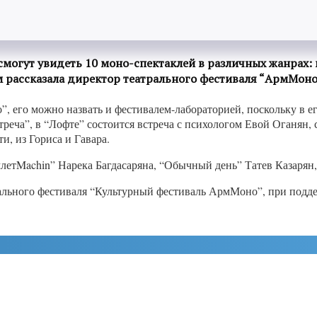
смогут увидеть 10 моно-спектаклей в различных жанрах:
ом рассказала директор театрального фестиваля “АрмМон
 его можно назвать и фестивалем-лабораторией, поскольку в его
ча”, в “Лофте” состоится встреча с психологом Евой Оганян, с
ти, из Гориса и Гавара.
млетMachin” Нарека Багдасаряна, “Обычный день” Татев Казарян
ального фестиваля “Культурный фестиваль АрмМоно”, при подд