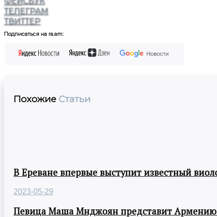
ФЕЙСБУК
ТЕЛЕГРАМ
ТВИТТЕР
Подписаться на ra.am:
Похожие
Статьи
В Ереване впервые выступит известный виол
2023-05-29
Певица Маша Мнджоян представит Армению н