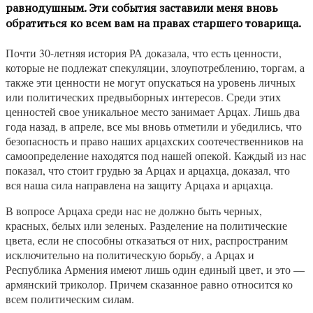
равнодушным. Эти события заставили меня вновь
обратиться ко всем вам на правах старшего товарища.
Почти 30-летняя история РА доказала, что есть ценности,
которые не подлежат спекуляции, злоупотреблению, торгам, а
также эти ценности не могут опускаться на уровень личных
или политических предвыборных интересов. Среди этих
ценностей свое уникальное место занимает Арцах. Лишь два
года назад, в апреле, все мы вновь отметили и убедились, что
безопасность и право наших арцахских соотечественников на
самоопределение находятся под нашей опекой. Каждый из нас
показал, что стоит грудью за Арцах и арцахца, доказал, что
вся наша сила направлена на защиту Арцаха и арцахца.
В вопросе Арцаха среди нас не должно быть черных,
красных, белых или зеленых. Разделение на политические
цвета, если не способны отказаться от них, распространим
исключительно на политическую борьбу, а Арцах и
Республика Армения имеют лишь один единый цвет, и это —
армянский триколор. Причем сказанное равно относится ко
всем политическим силам.