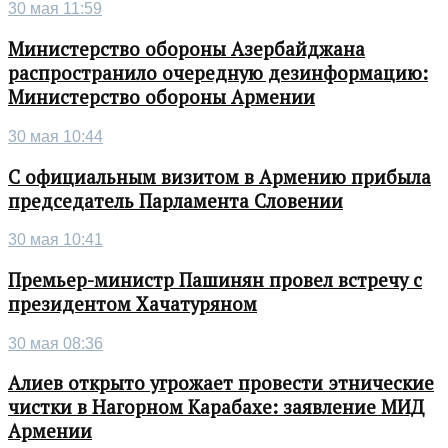
30 мая 11:59
Министерство обороны Азербайджана
распространило очередную дезинформацию:
Министерство обороны Армении
30 мая 10:44
С официальным визитом в Армению прибыла
председатель Парламента Словении
30 мая 10:41
Премьер-министр Пашинян провел встречу с
президентом Хачатуряном
30 мая 08:36
Алиев открыто угрожает провести этнические
чистки в Нагорном Карабахе: заявление МИД
Армении