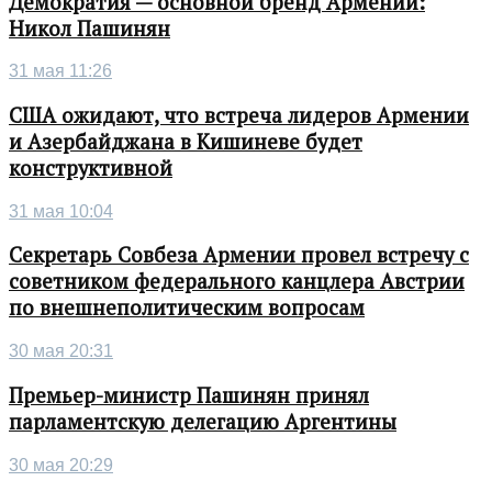
Демократия — основной бренд Армении:
Никол Пашинян
31 мая 11:26
США ожидают, что встреча лидеров Армении
и Азербайджана в Кишиневе будет
конструктивной
31 мая 10:04
Секретарь Совбеза Армении провел встречу с
советником федерального канцлера Австрии
по внешнеполитическим вопросам
30 мая 20:31
Премьер-министр Пашинян принял
парламентскую делегацию Аргентины
30 мая 20:29