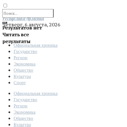
Отправить
Республика Армения
Четверг, 6 августа, 2026
Результатов нет
Читать все
результаты
Официальная хроника
Государство
Регион
Экономика
Общество
Культура
Спорт
Официальная хроника
Государство
Регион
Экономика
Общество
Культура