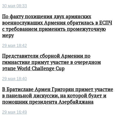
30 мая 08:33
По факту похищения двух армянских
военнослужащих Армения обратилась в ЕСПЧ
с требованием применить промежуточную
меру
29 мая 18:42
Представители сборной Армении по
гимнастике примут участие в очередном
этапе World Challenge Cup
29 мая 18:40
В Братиславе Армен Григорян примет участие
в панельной дискуссии, на которой будет и
помощник президента Азербайджана
29 мая 16:49