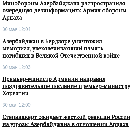
Минобороны Азербайджана распространило
очередную дезинформацию: Армия обороны
Арцаха
30 мая 12:04
Азербайджан в Бердзоре уничтожил
мемориал, увековечивающий память
погибших в Великой Отечественной войне
30 мая 12:03
Премьер-министр Армении направил
поздравительное послание премьер-министру
Хорватии
30 мая 12:00
Степанакерт ожидает жесткой реакции России
на угрозы Азербайджана в отношении Арцаха