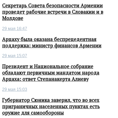
Секретарь Совета безопасности Армении
проведет рабочие встречи в Словакии и в
Молдове
29 мая 16:47
Арцаху была оказана беспрецедентная
поддержка: министр финансов Армении
29 мая 15:07
Президент и Национальное собрание
обладают первичным мандатом народа
Арцаха: ответ Степанакерта Алиеву
29 мая 15:03
Губернатор Сюника заверил, что во всех
приграничных населенных пунктах есть
оружие для самообороны