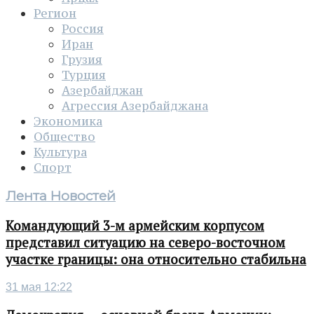
Регион
Россия
Иран
Грузия
Турция
Азербайджан
Агрессия Азербайджана
Экономика
Общество
Культура
Спорт
Лента Новостей
Командующий 3-м армейским корпусом
представил ситуацию на северо-восточном
участке границы: она относительно стабильна
31 мая 12:22