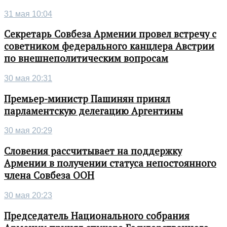
31 мая 10:04
Секретарь Совбеза Армении провел встречу с
советником федерального канцлера Австрии
по внешнеполитическим вопросам
30 мая 20:31
Премьер-министр Пашинян принял
парламентскую делегацию Аргентины
30 мая 20:29
Словения рассчитывает на поддержку
Армении в получении статуса непостоянного
члена Совбеза ООН
30 мая 20:23
Председатель Национального собрания