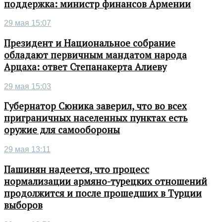
поддержка: министр финансов Армении
29 мая 15:07
Президент и Национальное собрание
обладают первичным мандатом народа
Арцаха: ответ Степанакерта Алиеву
29 мая 15:03
Губернатор Сюника заверил, что во всех
приграничных населенных пунктах есть
оружие для самообороны
29 мая 13:11
Пашинян надеется, что процесс
нормализации армяно-турецких отношений
продолжится и после прошедших в Турции
выборов