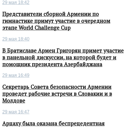
29 мая 18:42
Представители сборной Армении по
гимнастике примут участие в очередном
этапе World Challenge Cup
29 мая 18:40
В Братиславе Армен Григорян примет участие
в панельной дискуссии, на которой будет и
помощник президента Азербайджана
29 мая 16:49
Секретарь Совета безопасности Армении
проведет рабочие встречи в Словакии и в
Молдове
29 мая 16:47
Арцаху была оказана беспрецедентная