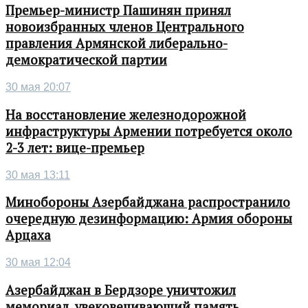
Премьер-министр Пашинян принял
новоизбранных членов Центрального
правления Армянской либерально-
демократической партии
30 мая 20:07
На восстановление железнодорожной
инфраструктуры Армении потребуется около
2-3 лет: вице-премьер
30 мая 13:11
Минобороны Азербайджана распространило
очередную дезинформацию: Армия обороны
Арцаха
30 мая 12:04
Азербайджан в Бердзоре уничтожил
мемориал, увековечивающий память