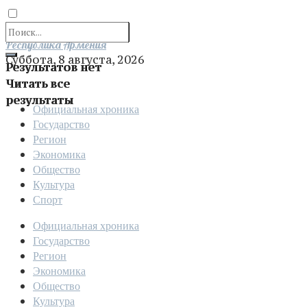
Отправить
Республика Армения
Суббота, 8 августа, 2026
Результатов нет
Читать все
результаты
Официальная хроника
Государство
Регион
Экономика
Общество
Культура
Спорт
Официальная хроника
Государство
Регион
Экономика
Общество
Культура