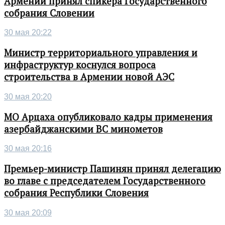
Армении принял спикера Государственного
собрания Словении
30 мая 20:22
Министр территориального управления и
инфраструктур коснулся вопроса
строительства в Армении новой АЭС
30 мая 20:20
МО Арцаха опубликовало кадры применения
азербайджанскими ВС минометов
30 мая 20:16
Премьер-министр Пашинян принял делегацию
во главе с председателем Государственного
собрания Республики Словения
30 мая 20:09