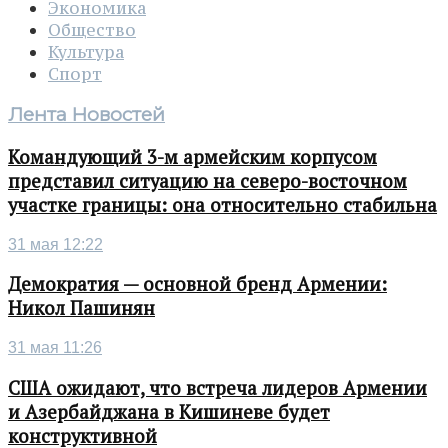
Экономика
Общество
Культура
Спорт
Лента Новостей
Командующий 3-м армейским корпусом
представил ситуацию на северо-восточном
участке границы: она относительно стабильна
31 мая 12:22
Демократия — основной бренд Армении:
Никол Пашинян
31 мая 11:26
США ожидают, что встреча лидеров Армении
и Азербайджана в Кишиневе будет
конструктивной