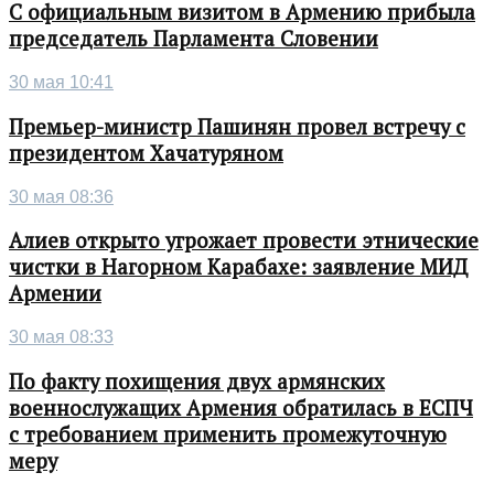
С официальным визитом в Армению прибыла
председатель Парламента Словении
30 мая 10:41
Премьер-министр Пашинян провел встречу с
президентом Хачатуряном
30 мая 08:36
Алиев открыто угрожает провести этнические
чистки в Нагорном Карабахе: заявление МИД
Армении
30 мая 08:33
По факту похищения двух армянских
военнослужащих Армения обратилась в ЕСПЧ
с требованием применить промежуточную
меру