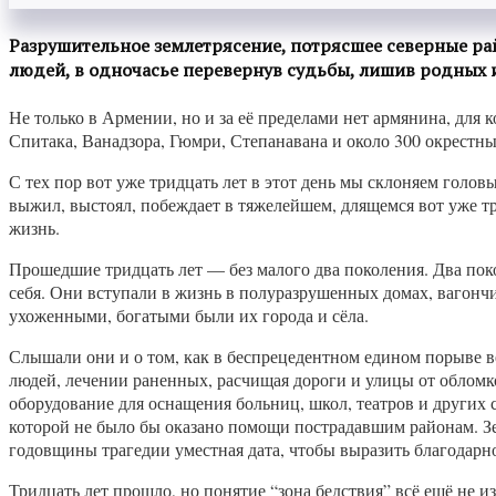
Разрушительное землетрясение, потрясшее северные ра
людей, в одночасье перевернув судьбы, лишив родных и
Не только в Армении, но и за её пределами нет армянина, для 
Спитака, Ванадзора, Гюмри, Степанавана и около 300 окрестн
С тех пор вот уже тридцать лет в этот день мы склоняем голо
выжил, выстоял, побеждает в тяжелейшем, длящемся вот уже т
жизнь.
Прошедшие тридцать лет — без малого два поколения. Два пок
себя. Они вступали в жизнь в полуразрушенных домах, вагонч
ухоженными, богатыми были их города и сёла.
Слышали они и о том, как в беспрецедентном едином порыве ве
людей, лечении раненных, расчищая дороги и улицы от обломк
оборудование для оснащения больниц, школ, театров и других 
которой не было бы оказано помощи пострадавшим районам. Зе
годовщины трагедии уместная дата, чтобы выразить благодарнос
Тридцать лет прошло, но понятие “зона бедствия” всё ещё не 