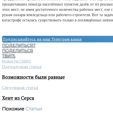
процветавших некогда населённых пунктов далёк от их реальн
этих мест, не имея достаточного количества рабочих мест, ел
рукам пахаря-земледельца или рабочего-строителя. Вот та зад
катастрофе осталась существовать только в посвящённых неви
Подписывайтесь на наш Телеграм канал
ПОДЕЛИТЬСЯ
7
ПОДЕЛИТЬСЯ
ТВИТ
5
Новости СМИ2
Предыдущая статья
Возможности были равные
Следующая статья
Хент из Серса
Похожие
Статьи