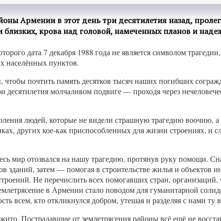
йоны Армении в этот день три десятилетия назад, проле
 близких, крова над головой, намеченных планов и наде
которого дата 7 декабря 1988 года не является символом трагед
ых населённых пунктов.
вы, чтобы почтить память десятков тысяч наших погибших сограж
ри десятилетия молчаливом подвиге — проходя через нечеловече
оления людей, которые не видели страшную трагедию воочию, а 
иках, других кое-как приспособленных для жизни строениях, и
сь мир отозвался на нашу трагедию, протянув руку помощи. Сна
ов зданий, затем — помогая в строительстве жилья и объектов 
строений. Не перечислить всех помогавших стран, организаций,
млетрясение в Армении стало поводом для гуманитарной солида
ть всем, кто откликнулся добром, утешая и разделяя с нами ту 
изжито. Пострадавшие от землетрясения районы всё ещё не восс