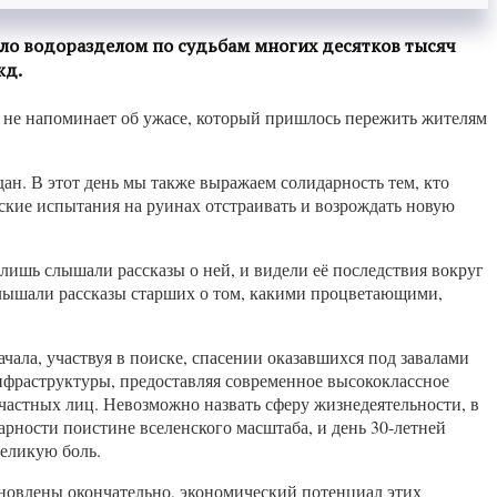
гло водоразделом по судьбам многих десятков тысяч
жд.
ии, не напоминает об ужасе, который пришлось пережить жителям
дан. В этот день мы также выражаем солидарность тем, кто
ские испытания на руинах отстраивать и возрождать новую
лишь слышали рассказы о ней, и видели её последствия вокруг
 слышали рассказы старших о том, какими процветающими,
чала, участвуя в поиске, спасении оказавшихся под завалами
инфраструктуры, предоставляя современное высококлассное
 частных лиц. Невозможно назвать сферу жизнедеятельности, в
рности поистине вселенского масштаба, и день 30-летней
великую боль.
тановлены окончательно, экономический потенциал этих