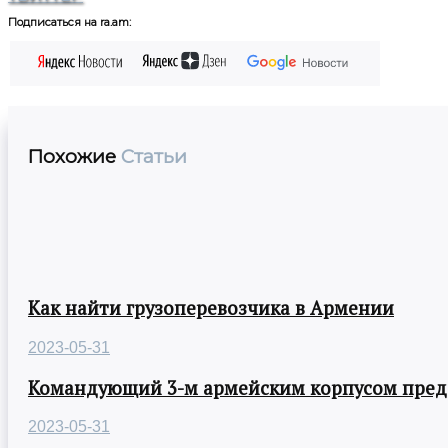
Подписаться на ra.am:
Похожие
Статьи
Как найти грузоперевозчика в Армении
2023-05-31
Командующий 3-м армейским корпусом предст
2023-05-31