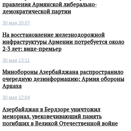
правления Армянской либерально-
демократической партии
30 мая 20:07
На восстановление железнодорожной
инфраструктуры Армении потребуется около
2-3 лет: вице-премьер
30 мая 13:11
Минобороны Азербайджана распространило
очередную дезинформацию: Армия обороны
Арцаха
30 мая 12:04
Азербайджан в Бердзоре уничтожил
мемориал, увековечивающий память
погибших в Великой Отечественной войне