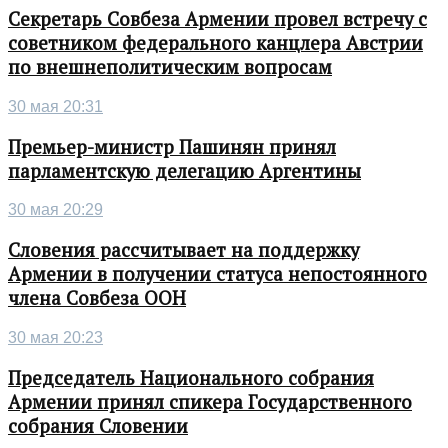
Секретарь Совбеза Армении провел встречу с
советником федерального канцлера Австрии
по внешнеполитическим вопросам
30 мая 20:31
Премьер-министр Пашинян принял
парламентскую делегацию Аргентины
30 мая 20:29
Словения рассчитывает на поддержку
Армении в получении статуса непостоянного
члена Совбеза ООН
30 мая 20:23
Председатель Национального собрания
Армении принял спикера Государственного
собрания Словении