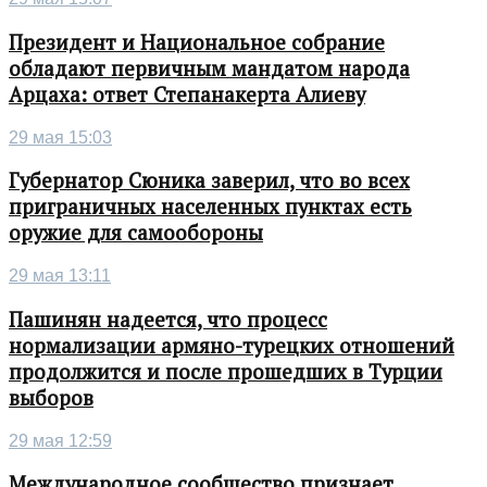
Президент и Национальное собрание
обладают первичным мандатом народа
Арцаха: ответ Степанакерта Алиеву
29 мая 15:03
Губернатор Сюника заверил, что во всех
приграничных населенных пунктах есть
оружие для самообороны
29 мая 13:11
Пашинян надеется, что процесс
нормализации армяно-турецких отношений
продолжится и после прошедших в Турции
выборов
29 мая 12:59
Международное сообщество признает