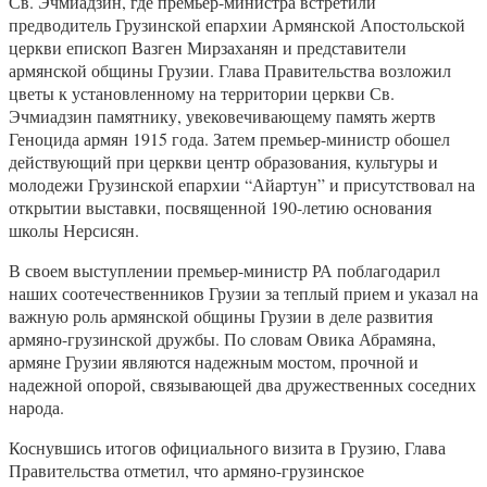
Св. Эчмиадзин, где премьер-министра встретили
предводитель Грузинской епархии Армянской Апостольской
церкви епископ Вазген Мирзаханян и представители
армянской общины Грузии. Глава Правительства возложил
цветы к установленному на территории церкви Св.
Эчмиадзин памятнику, увековечивающему память жертв
Геноцида армян 1915 года. Затем премьер-министр обошел
действующий при церкви центр образования, культуры и
молодежи Грузинской епархии “Айартун” и присутствовал на
открытии выставки, посвященной 190-летию основания
школы Нерсисян.
В своем выступлении премьер-министр РА поблагодарил
наших соотечественников Грузии за теплый прием и указал на
важную роль армянской общины Грузии в деле развития
армяно-грузинской дружбы. По словам Овика Абрамяна,
армяне Грузии являются надежным мостом, прочной и
надежной опорой, связывающей два дружественных соседних
народа.
Коснувшись итогов официального визита в Грузию, Глава
Правительства отметил, что армяно-грузинское