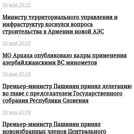
30 мая 20:22
Министр территориального управления и
инфраструктур коснулся вопроса
строительства в Армении новой АЭС
30 мая 20:20
МО Арцаха опубликовало кадры применения
азербайджанскими ВС минометов
30 мая 20:16
Премьер-министр Пашинян принял делегацию
во главе с председателем Государственного
собрания Республики Словения
30 мая 20:09
Премьер-министр Пашинян принял
новоизбранных членов Центрального