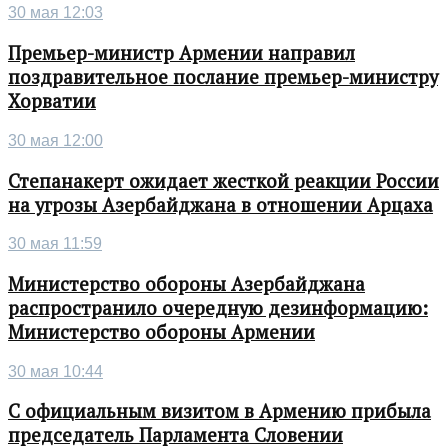
30 мая 12:03
Премьер-министр Армении направил
поздравительное послание премьер-министру
Хорватии
30 мая 12:00
Степанакерт ожидает жесткой реакции России
на угрозы Азербайджана в отношении Арцаха
30 мая 11:59
Министерство обороны Азербайджана
распространило очередную дезинформацию:
Министерство обороны Армении
30 мая 10:44
С официальным визитом в Армению прибыла
председатель Парламента Словении