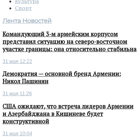
Культура
Спорт
Лента Новостей
Командующий 3-м армейским корпусом
представил ситуацию на северо-восточном
участке границы: она относительно стабильна
31 мая 12:22
Демократия — основной бренд Армении:
Никол Пашинян
31 мая 11:26
США ожидают, что встреча лидеров Армении
и Азербайджана в Кишиневе будет
конструктивной
31 мая 10:04