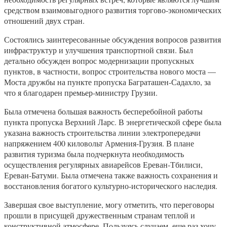
средством взаимовыгодного развития торгово-экономических
отношений двух стран.
Состоялись заинтересованные обсуждения вопросов развития
инфраструктур и улучшения транспортной связи. Был
детально обсужден вопрос модернизации пропускных
пунктов, в частности, вопрос строительства нового моста —
Моста дружбы на пункте пропуска Баграташен-Садахло, за
что я благодарен премьер-министру Грузии.
Была отмечена большая важность бесперебойной работы
пункта пропуска Верхний Ларс. В энергетической сфере была
указана важность строительства линии электропередачи
напряжением 400 киловольт Армения-Грузия. В плане
развития туризма была подчеркнута необходимость
осуществления регулярных авиарейсов Ереван-Тбилиси,
Ереван-Батуми. Была отмечена также важность сохранения и
восстановления богатого культурно-исторического наследия.
Завершая свое выступление, могу отметить, что переговоры
прошли в присущей дружественным странам теплой и
конструктивной атмосфере. Пользуясь случаем, еще раз хочу