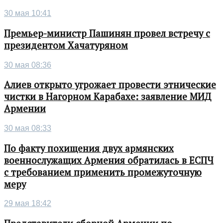
30 мая 10:41
Премьер-министр Пашинян провел встречу с
президентом Хачатуряном
30 мая 08:36
Алиев открыто угрожает провести этнические
чистки в Нагорном Карабахе: заявление МИД
Армении
30 мая 08:33
По факту похищения двух армянских
военнослужащих Армения обратилась в ЕСПЧ
с требованием применить промежуточную
меру
29 мая 18:42