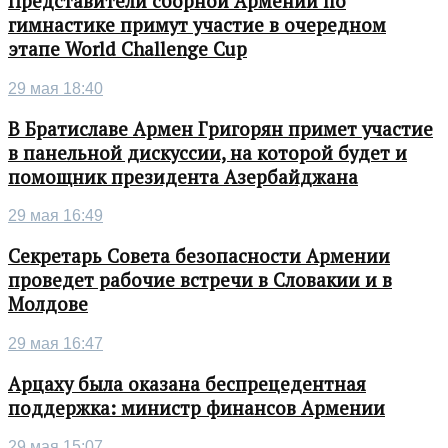
Представители сборной Армении по
гимнастике примут участие в очередном
этапе World Challenge Cup
29 мая 18:40
В Братиславе Армен Григорян примет участие
в панельной дискуссии, на которой будет и
помощник президента Азербайджана
29 мая 16:49
Секретарь Совета безопасности Армении
проведет рабочие встречи в Словакии и в
Молдове
29 мая 16:47
Арцаху была оказана беспрецедентная
поддержка: министр финансов Армении
29 мая 15:07