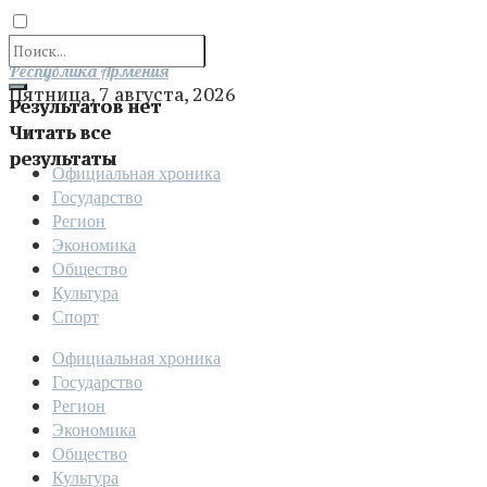
Отправить
Республика Армения
Пятница, 7 августа, 2026
Результатов нет
Читать все
результаты
Официальная хроника
Государство
Регион
Экономика
Общество
Культура
Спорт
Официальная хроника
Государство
Регион
Экономика
Общество
Культура