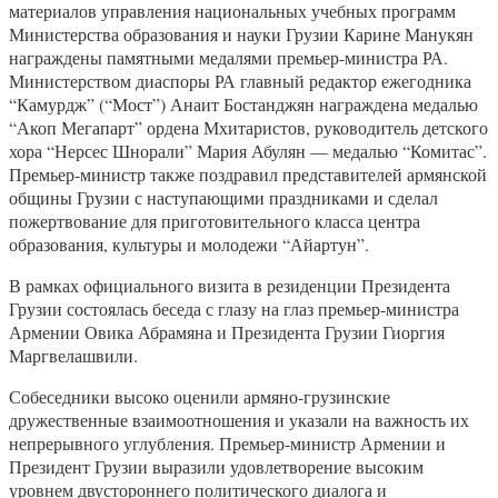
материалов управления национальных учебных программ
Министерства образования и науки Грузии Карине Манукян
награждены памятными медалями премьер-министра РА.
Министерством диаспоры РА главный редактор ежегодника
“Камурдж” (“Мост”) Анаит Бостанджян награждена медалью
“Акоп Мегапарт” ордена Мхитаристов, руководитель детского
хора “Нерсес Шнорали” Мария Абулян — медалью “Комитас”.
Премьер-министр также поздравил представителей армянской
общины Грузии с наступающими праздниками и сделал
пожертвование для приготовительного класса центра
образования, культуры и молодежи “Айартун”.
В рамках официального визита в резиденции Президента
Грузии состоялась беседа с глазу на глаз премьер-министра
Армении Овика Абрамяна и Президента Грузии Гиоргия
Маргвелашвили.
Собеседники высоко оценили армяно-грузинские
дружественные взаимоотношения и указали на важность их
непрерывного углубления. Премьер-министр Армении и
Президент Грузии выразили удовлетворение высоким
уровнем двустороннего политического диалога и