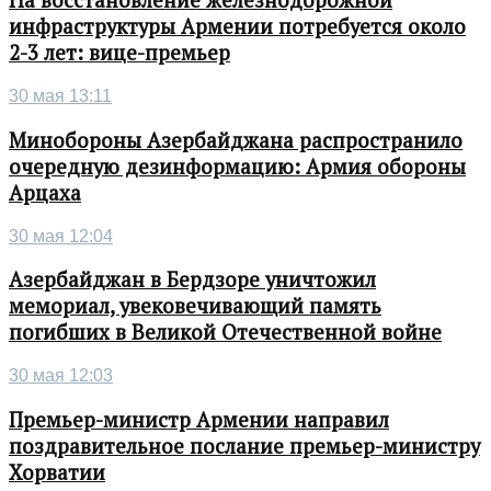
На восстановление железнодорожной
инфраструктуры Армении потребуется около
2-3 лет: вице-премьер
30 мая 13:11
Минобороны Азербайджана распространило
очередную дезинформацию: Армия обороны
Арцаха
30 мая 12:04
Азербайджан в Бердзоре уничтожил
мемориал, увековечивающий память
погибших в Великой Отечественной войне
30 мая 12:03
Премьер-министр Армении направил
поздравительное послание премьер-министру
Хорватии