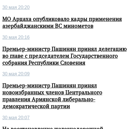
30 мая 20:20
МО Арцаха опубликовало кадры применения
азербайджанскими ВС минометов
30 мая 20:16
Премьер-министр Пашинян принял делегацию
во главе с председателем Государственного
собрания Республики Словения
30 мая 20:09
Премьер-министр Пашинян принял
новоизбранных членов Центрального
правления Армянской либерально-
демократической партии
30 мая 20:07