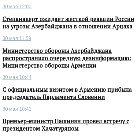
30 мая 12:00
Степанакерт ожидает жесткой реакции России
на угрозы Азербайджана в отношении Арцаха
30 мая 11:59
Министерство обороны Азербайджана
распространило очередную дезинформацию:
Министерство обороны Армении
30 мая 10:44
С официальным визитом в Армению прибыла
председатель Парламента Словении
30 мая 10:41
Премьер-министр Пашинян провел встречу с
президентом Хачатуряном