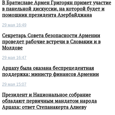
В Братиславе Армен Григорян примет участие
в панельной дискуссии, на которой будет и
помощник президента Азербайджана
29 мая 16:49
Секретарь Совета безопасности Армении
проведет рабочие встречи в Словакии и в
Молдове
29 мая 16:47
Арцаху была оказана беспрецедентная
поддержка: министр финансов Армении
29 мая 15:07
Президент и Национальное собрание
обладают первичным мандатом народа
Арцаха: ответ Степанакерта Алиеву