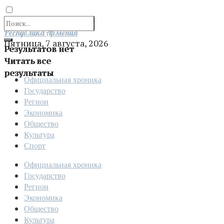
Отправить
Республика Армения
Пятница, 7 августа, 2026
Результатов нет
Читать все
результаты
Официальная хроника
Государство
Регион
Экономика
Общество
Культура
Спорт
Официальная хроника
Государство
Регион
Экономика
Общество
Культура