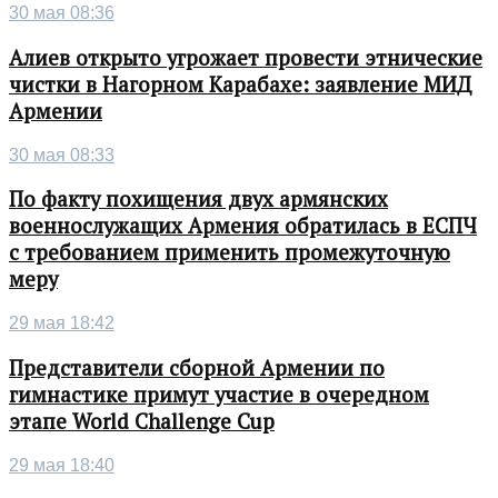
30 мая 08:36
Алиев открыто угрожает провести этнические
чистки в Нагорном Карабахе: заявление МИД
Армении
30 мая 08:33
По факту похищения двух армянских
военнослужащих Армения обратилась в ЕСПЧ
с требованием применить промежуточную
меру
29 мая 18:42
Представители сборной Армении по
гимнастике примут участие в очередном
этапе World Challenge Cup
29 мая 18:40