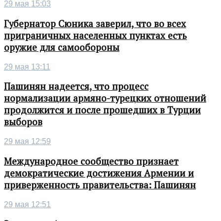
29 мая 15:03
Губернатор Сюника заверил, что во всех
приграничных населенных пунктах есть
оружие для самообороны
29 мая 13:11
Пашинян надеется, что процесс
нормализации армяно-турецких отношений
продолжится и после прошедших в Турции
выборов
29 мая 12:59
Международное сообщество признает
демократические достижения Армении и
приверженность правительства: Пашинян
29 мая 12:51