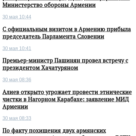
Министерство обороны Армении
30 мая 10:44
С официальным визитом в Армению прибыла
председатель Парламента Словении
30 мая 10:41
Премьер-министр Пашинян провел встречу с
президентом Хачатуряном
30 мая 08:36
Алиев открыто угрожает провести этнические
чистки в Нагорном Карабахе: заявление МИД
Армении
30 мая 08:33
По факту похищения двух армянских