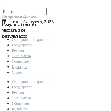
Отправить
Республика Армения
Пятница, 7 августа, 2026
Результатов нет
Читать все
результаты
Официальная хроника
Государство
Регион
Экономика
Общество
Культура
Спорт
Официальная хроника
Государство
Регион
Экономика
Общество
Культура