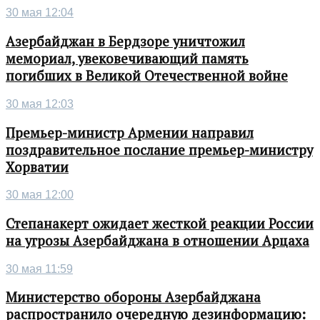
30 мая 12:04
Азербайджан в Бердзоре уничтожил
мемориал, увековечивающий память
погибших в Великой Отечественной войне
30 мая 12:03
Премьер-министр Армении направил
поздравительное послание премьер-министру
Хорватии
30 мая 12:00
Степанакерт ожидает жесткой реакции России
на угрозы Азербайджана в отношении Арцаха
30 мая 11:59
Министерство обороны Азербайджана
распространило очередную дезинформацию: