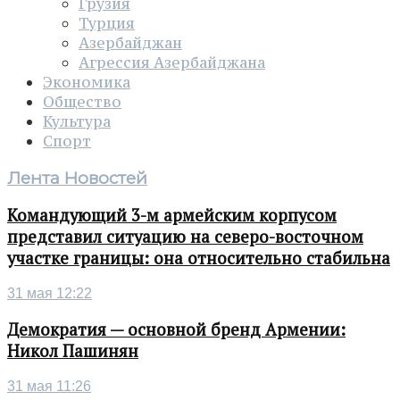
Грузия
Турция
Азербайджан
Агрессия Азербайджана
Экономика
Общество
Культура
Спорт
Лента Новостей
Командующий 3-м армейским корпусом
представил ситуацию на северо-восточном
участке границы: она относительно стабильна
31 мая 12:22
Демократия — основной бренд Армении:
Никол Пашинян
31 мая 11:26