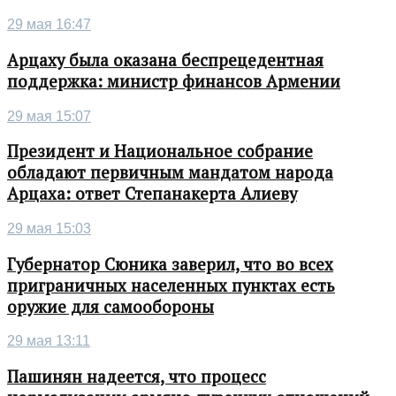
29 мая 16:47
Арцаху была оказана беспрецедентная
поддержка: министр финансов Армении
29 мая 15:07
Президент и Национальное собрание
обладают первичным мандатом народа
Арцаха: ответ Степанакерта Алиеву
29 мая 15:03
Губернатор Сюника заверил, что во всех
приграничных населенных пунктах есть
оружие для самообороны
29 мая 13:11
Пашинян надеется, что процесс