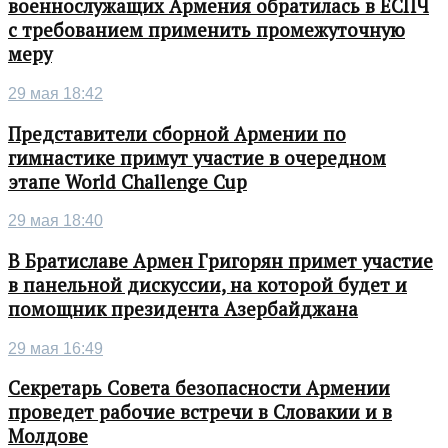
военнослужащих Армения обратилась в ЕСПЧ
с требованием применить промежуточную
меру
29 мая 18:42
Представители сборной Армении по
гимнастике примут участие в очередном
этапе World Challenge Cup
29 мая 18:40
В Братиславе Армен Григорян примет участие
в панельной дискуссии, на которой будет и
помощник президента Азербайджана
29 мая 16:49
Секретарь Совета безопасности Армении
проведет рабочие встречи в Словакии и в
Молдове