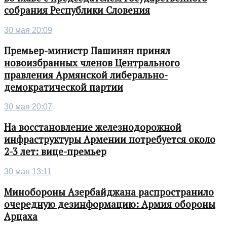
собрания Республики Словения
30 мая 20:09
Премьер-министр Пашинян принял
новоизбранных членов Центрального
правления Армянской либерально-
демократической партии
30 мая 20:07
На восстановление железнодорожной
инфраструктуры Армении потребуется около
2-3 лет: вице-премьер
30 мая 13:11
Минобороны Азербайджана распространило
очередную дезинформацию: Армия обороны
Арцаха