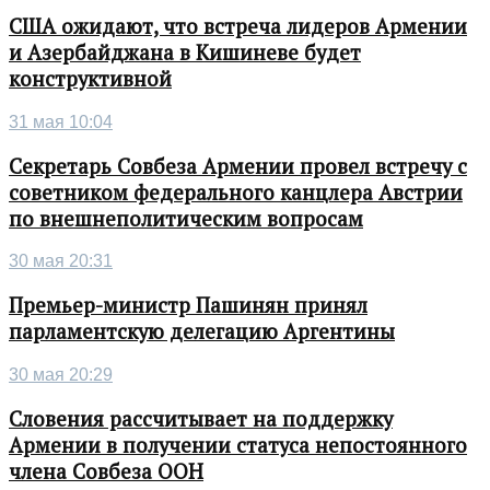
США ожидают, что встреча лидеров Армении
и Азербайджана в Кишиневе будет
конструктивной
31 мая 10:04
Секретарь Совбеза Армении провел встречу с
советником федерального канцлера Австрии
по внешнеполитическим вопросам
30 мая 20:31
Премьер-министр Пашинян принял
парламентскую делегацию Аргентины
30 мая 20:29
Словения рассчитывает на поддержку
Армении в получении статуса непостоянного
члена Совбеза ООН