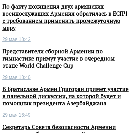
По факту похищения двух армянских
военнослужащих Армения обратилась в ЕСПЧ
с требованием применить промежуточную
меру
29 мая 18:42
Представители сборной Армении по
гимнастике примут участие в очередном
этапе World Challenge Cup
29 мая 18:40
В Братиславе Армен Григорян примет участие
в панельной дискуссии, на которой будет и
помощник президента Азербайджана
29 мая 16:49
Секретарь Совета безопасности Армении