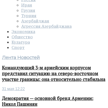
Иран
Грузия
Турция
Азербайджан
Агрессия Азербайджана
Экономика
Общество
Культура
Спорт
Лента Новостей
Командующий 3-м армейским корпусом
представил ситуацию на северо-восточном
участке границы: она относительно стабильна
31 мая 12:22
Демократия — основной бренд Армении:
Никол Пашинян