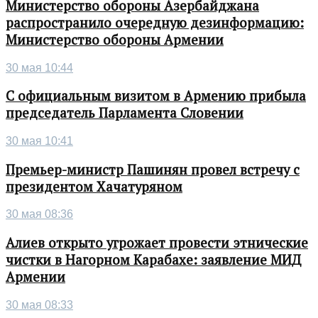
Министерство обороны Азербайджана
распространило очередную дезинформацию:
Министерство обороны Армении
30 мая 10:44
С официальным визитом в Армению прибыла
председатель Парламента Словении
30 мая 10:41
Премьер-министр Пашинян провел встречу с
президентом Хачатуряном
30 мая 08:36
Алиев открыто угрожает провести этнические
чистки в Нагорном Карабахе: заявление МИД
Армении
30 мая 08:33