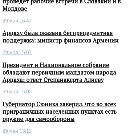
проведет рабочие встречи в Словакии и в
Молдове
29 мая 16:47
Арцаху была оказана беспрецедентная
поддержка: министр финансов Армении
29 мая 15:07
Президент и Национальное собрание
обладают первичным мандатом народа
Арцаха: ответ Степанакерта Алиеву
29 мая 15:03
Губернатор Сюника заверил, что во всех
приграничных населенных пунктах есть
оружие для самообороны
29 мая 13:11