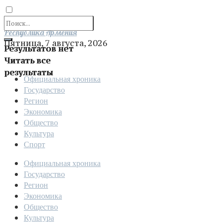
Отправить
Республика Армения
Пятница, 7 августа, 2026
Результатов нет
Читать все
результаты
Официальная хроника
Государство
Регион
Экономика
Общество
Культура
Спорт
Официальная хроника
Государство
Регион
Экономика
Общество
Культура