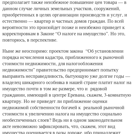
предполагает также неизбежное повышение цен товара — в
данном случае личных земельных участков, сооружений,
приобретенных в целях организации производств и услуг, и
естественно — квартир и частных домов граждан. По всей
вероятности это произойдет позже и неизбежно приведет к
корректировкам в Законе “О налоге на имущество”. Но это,
повторюсь, в перспективе.
Ныне же неоспоримо: проектом закона “Об установлении
порядка исчисления кадастра, приближенного к рыночной
стоимости недвижимости, для налогообложения
недвижимости” правительство предпринимает попытку
выправить несправедливость, бытующую уже долгие годы —
владелец шикарного особняка в нашей стране платит налог на
имущество почти в том же размере, что и рядовой
гражданин, имеющий в центре Еревана, скажем, 3-комнатную
квартиру. Но не приведет ли приближение оценки
недвижимой собственности богачей к реальной рыночной
стоимости к увеличению налога на имущество социально
необеспеченных слоев? Ведь ни в одном законодательном
акте невозможно зафиксировать, что, скажем, этот вид
имущества оценивается в разы дороже, ибо принадлежит