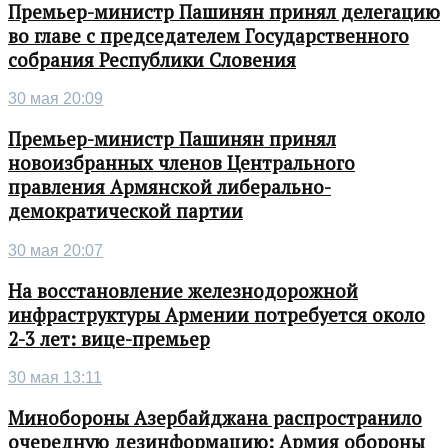
Премьер-министр Пашинян принял делегацию
во главе с председателем Государственного
собрания Республики Словения
30 мая 20:09
Премьер-министр Пашинян принял
новоизбранных членов Центрального
правления Армянской либерально-
демократической партии
30 мая 20:07
На восстановление железнодорожной
инфраструктуры Армении потребуется около
2-3 лет: вице-премьер
30 мая 13:11
Минобороны Азербайджана распространило
очередную дезинформацию: Армия обороны