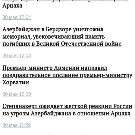
Арцаха
30 мая 12:04
Азербайджан в Бердзоре уничтожил
мемориал, увековечивающий память
погибших в Великой Отечественной войне
30 мая 12:03
Премьер-министр Армении направил
поздравительное послание премьер-министру
Хорватии
30 мая 12:00
Степанакерт ожидает жесткой реакции России
на угрозы Азербайджана в отношении Арцаха
30 мая 11:59