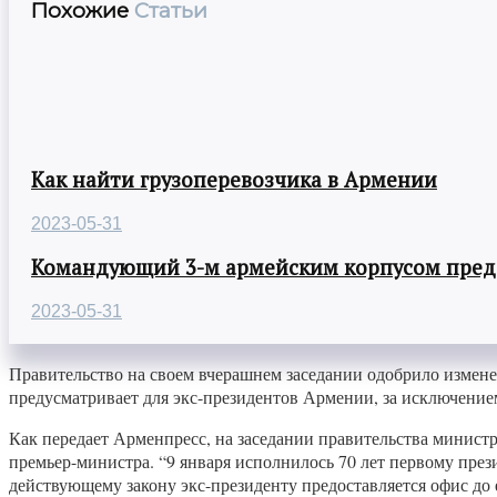
Похожие
Статьи
Как найти грузоперевозчика в Армении
2023-05-31
Командующий 3-м армейским корпусом предст
2023-05-31
Правительство на своем вчерашнем заседании одобрило измене
предусматривает для экс-президентов Армении, за исключением
Как передает Арменпресс, на заседании правительства минист
премьер-министра. “9 января исполнилось 70 лет первому през
действующему закону экс-президенту предоставляется офис до 