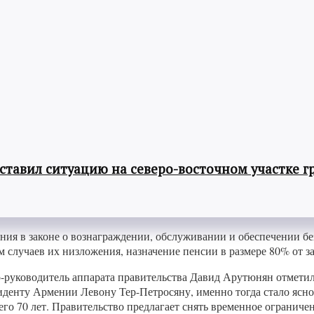
авил ситуацию на северо-восточном участке г
ния в законе о вознаграждении, обслуживании и обеспечении бе
 случаев их низложения, назначение пенсии в размере 80% от з
р-руководитель аппарата правительства Давид Арутюнян отметил
иденту Армении Левону Тер-Петросяну, именно тогда стало ясно
его 70 лет. Правительство предлагает снять временное огранич