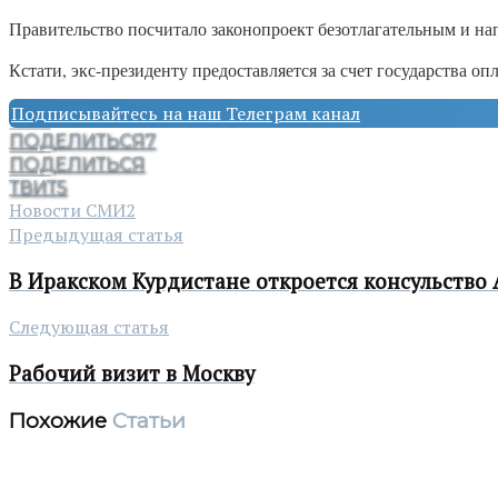
Правительство посчитало законопроект безотлагательным и на
Кстати, экс-президенту предоставляется за счет государства опл
Подписывайтесь на наш Телеграм канал
ПОДЕЛИТЬСЯ
7
ПОДЕЛИТЬСЯ
ТВИТ
5
Новости СМИ2
Предыдущая статья
В Иракском Курдистане откроется консульство
Следующая статья
Рабочий визит в Москву
Похожие
Статьи