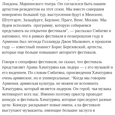
Лондона, Мариинского театра. Он согласился быть нашим
артистом-резидентом на этот сезон. Мы вместе совершим
невероятно большой тур, выступления будут в Мюнхене,
Штутгарте, Зальцбурге, Берлине, Праге, Вене, Москве. Мы
будем исполнять программу, которую собираемся
представить на открытии фестиваля”, — рассказал Смбатян и
напомнил, что в рамках фестиваля в позапрошлом году в
Армении был легенда Голливуда Джон Малкович, в прошлом
году — известный пианист Борис Березовский, артисты,
которые еще больше повышают авторитет фестиваля.
Говоря о специфике фестиваля, он сказал, что фестиваль
представляет Арама Хачатуряна как лидера — c его музыкой и
его видением. По словам Смбатяна, произведения Хачатуряна
очень армянские, но и универсальные. “Когда мы говорим
Армения, армянская культура, не можем не вспомнить
Хачатуряна, который является лидером. Он герой, чья музыка
мотивирует всех нас. Именно поэтому оркестр проводит
конкурс и фестиваль Хачатуряна, которые преследуют разные
цели. Конкурс раскрывает новые имена, а на фестивале
выступают музыканты, имеющие большие заслуги в