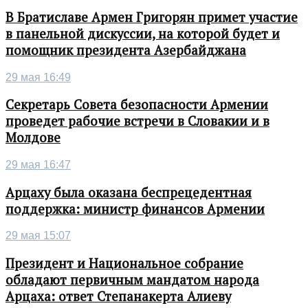
В Братиславе Армен Григорян примет участие
в панельной дискуссии, на которой будет и
помощник президента Азербайджана
29 мая 16:49
Секретарь Совета безопасности Армении
проведет рабочие встречи в Словакии и в
Молдове
29 мая 16:47
Арцаху была оказана беспрецедентная
поддержка: министр финансов Армении
29 мая 15:07
Президент и Национальное собрание
обладают первичным мандатом народа
Арцаха: ответ Степанакерта Алиеву