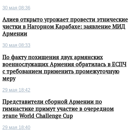
30 мая 08:36
Алиев открыто угрожает провести этнические
чистки в Нагорном Карабахе: заявление МИД
Армении
30 мая 08:33
По факту похищения двух армянских
военнослужащих Армения обратилась в ЕСПЧ
с требованием применить промежуточную
меру
29 мая 18:42
Представители сборной Армении по
гимнастике примут участие в очередном
этапе World Challenge Cup
29 мая 18:40