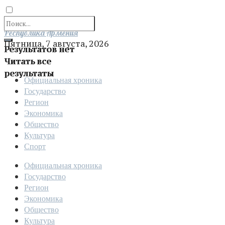
Отправить
Республика Армения
Пятница, 7 августа, 2026
Результатов нет
Читать все
результаты
Официальная хроника
Государство
Регион
Экономика
Общество
Культура
Спорт
Официальная хроника
Государство
Регион
Экономика
Общество
Культура