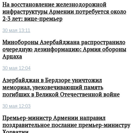
На восстановление железнодорожной
инфраструктуры Армении потребуется около
2-3 лет: вице-премьер
30 мая 13:11
Минобороны Азербайджана распространило
очередную дезинформацию: Армия обороны
Арцаха
30 мая 12:04
Азербайджан в Бердзоре уничтожил
мемориал, увековечивающий память
погибших в Великой Отечественной войне
30 мая 12:03
Премьер-министр Армении направил
поздравительное послание премьер-министру
Хорватии