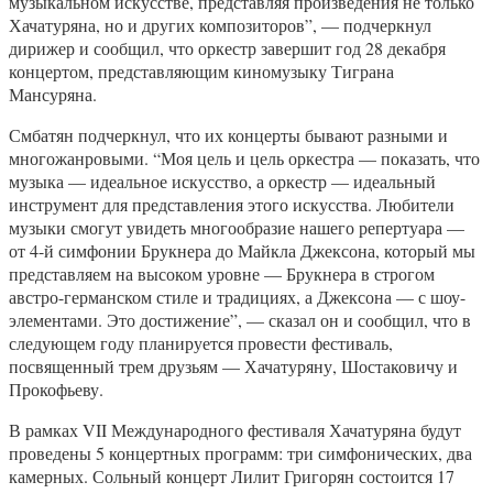
музыкальном искусстве, представляя произведения не только
Хачатуряна, но и других композиторов”, — подчеркнул
дирижер и сообщил, что оркестр завершит год 28 декабря
концертом, представляющим киномузыку Тиграна
Мансуряна.
Смбатян подчеркнул, что их концерты бывают разными и
многожанровыми. “Моя цель и цель оркестра — показать, что
музыка — идеальное искусство, а оркестр — идеальный
инструмент для представления этого искусства. Любители
музыки смогут увидеть многообразие нашего репертуара —
от 4-й симфонии Брукнера до Майкла Джексона, который мы
представляем на высоком уровне — Брукнера в строгом
австро-германском стиле и традициях, а Джексона — с шоу-
элементами. Это достижение”, — сказал он и сообщил, что в
следующем году планируется провести фестиваль,
посвященный трем друзьям — Хачатуряну, Шостаковичу и
Прокофьеву.
В рамках VII Международного фестиваля Хачатуряна будут
проведены 5 концертных программ: три симфонических, два
камерных. Сольный концерт Лилит Григорян состоится 17