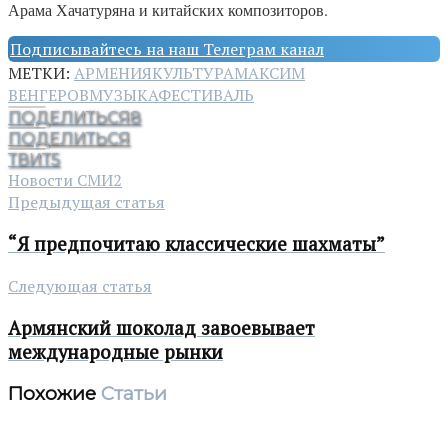
Арама Хачатуряна и китайских композиторов.
Подписывайтесь на наш Телеграм канал
МЕТКИ:
АРМЕНИЯ
КУЛЬТУРА
МАКСИМ
ВЕНГЕРОВ
МУЗЫКА
ФЕСТИВАЛЬ
ПОДЕЛИТЬСЯ
8
ПОДЕЛИТЬСЯ
ТВИТ
5
Новости СМИ2
Предыдущая статья
“Я предпочитаю классические шахматы”
Следующая статья
Армянский шоколад завоевывает
международные рынки
Похожие
Статьи