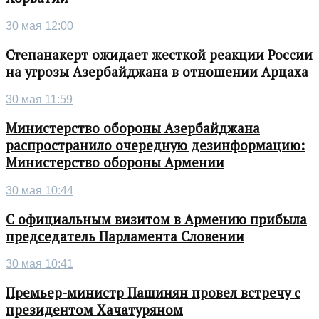
30 мая 12:00
Степанакерт ожидает жесткой реакции России
на угрозы Азербайджана в отношении Арцаха
30 мая 11:59
Министерство обороны Азербайджана
распространило очередную дезинформацию:
Министерство обороны Армении
30 мая 10:44
С официальным визитом в Армению прибыла
председатель Парламента Словении
30 мая 10:41
Премьер-министр Пашинян провел встречу с
президентом Хачатуряном