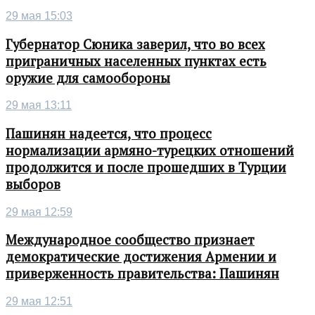
29 мая 15:03
Губернатор Сюника заверил, что во всех
приграничных населенных пунктах есть
оружие для самообороны
29 мая 13:11
Пашинян надеется, что процесс
нормализации армяно-турецких отношений
продолжится и после прошедших в Турции
выборов
29 мая 12:59
Международное сообщество признает
демократические достижения Армении и
приверженность правительства: Пашинян
29 мая 12:51