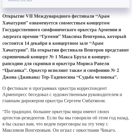
Открытие VII Международного фестиваля “Арам
Хачатурян” ознаменуется совместным концертом
Государственного симфонического оркестра Армении и
лауреата премии “Грэмми” Максима Венгерова, который
состоится 14 декабря в концертном зале “Арам
Хачатурян”. На открытии фестиваля Венгеров представит
скрипичный концерт № 1 Макса Бруха и концерт-
рапсодию для скрипки и оркестра Мориса Равеля
“Цыганка”. Оркестр исполнит также и симфонию № 2
Джона (Дживана) Тер-Тадевосяна “Судьба человека”.
О фестивале и программах оркестра корреспондент
Арменпресс беседовал с художественным руководителем и
главным дирижером оркестра Сергеем Смбатяном.
“По традиции, большие оркестры мира имеют своих
артистов-резидентов. Если бы мы говорили об этом год назад,
я бы сказал вам, что ведем переговоры на эту тему с
Максимом Венгеровым. Он играл с оркестрами Чикаго,