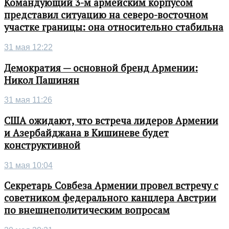
Командующий 3-м армейским корпусом
представил ситуацию на северо-восточном
участке границы: она относительно стабильна
31 мая 12:22
Демократия — основной бренд Армении:
Никол Пашинян
31 мая 11:26
США ожидают, что встреча лидеров Армении
и Азербайджана в Кишиневе будет
конструктивной
31 мая 10:04
Секретарь Совбеза Армении провел встречу с
советником федерального канцлера Австрии
по внешнеполитическим вопросам