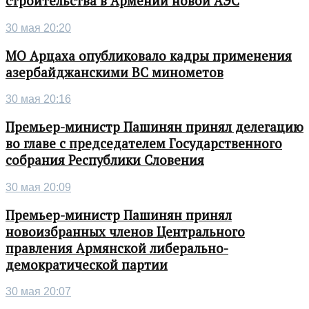
строительства в Армении новой АЭС
30 мая 20:20
МО Арцаха опубликовало кадры применения
азербайджанскими ВС минометов
30 мая 20:16
Премьер-министр Пашинян принял делегацию
во главе с председателем Государственного
собрания Республики Словения
30 мая 20:09
Премьер-министр Пашинян принял
новоизбранных членов Центрального
правления Армянской либерально-
демократической партии
30 мая 20:07