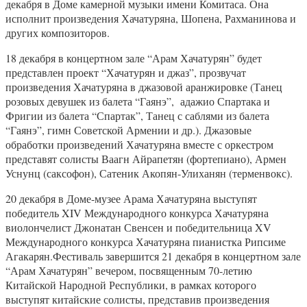
декабря в Доме камерной музыки имени Комитаса. Она
исполнит произведения Хачатуряна, Шопена, Рахманинова и
других композиторов.
18 декабря в концертном зале “Арам Хачатурян” будет
представлен проект “Хачатурян и джаз”, прозвучат
произведения Хачатуряна в джазовой аранжировке (Танец
розовых девушек из балета “Гаянэ”, адажио Спартака и
Фригии из балета “Спартак”, Танец с саблями из балета
“Гаянэ”, гимн Советской Армении и др.). Джазовые
обработки произведений Хачатуряна вместе с оркестром
представят солисты Ваагн Айрапетян (фортепиано), Армен
Уснунц (саксофон), Сатеник Акопян-Улиханян (терменвокс).
20 декабря в Доме-музее Арама Хачатуряна выступят
победитель XIV Международного конкурса Хачатуряна
виолончелист Джонатан Свенсен и победительница XV
Международного конкурса Хачатуряна пианистка Рипсиме
Агакарян.Фестиваль завершится 21 декабря в концертном зале
“Арам Хачатурян” вечером, посвященным 70-летию
Китайской Народной Республики, в рамках которого
выступят китайские солисты, представив произведения