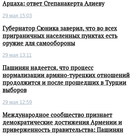
Арцаха: ответ Степанакерта Алиеву
29 мая 15:03
Губернатор Сюника заверил, что во всех
приграничных населенных пунктах есть
оружие для самообороны
29 мая 13:11
Пашинян надеется, что процесс
нормализации армяно-турецких отношений
продолжится и после прошедших в Турции
выборов
29 мая 12:59
Международное сообщество признает
демократические достижения Армении и
приверженность правительства: Пашинян