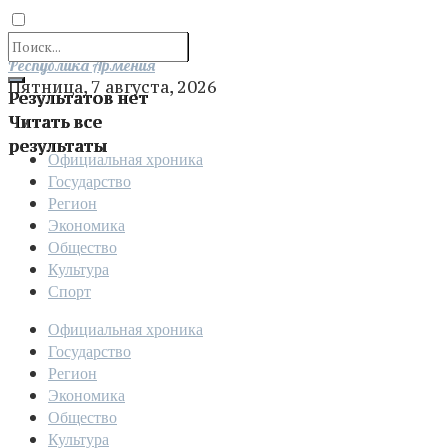
Отправить
Республика Армения
Пятница, 7 августа, 2026
Результатов нет
Читать все
результаты
Официальная хроника
Государство
Регион
Экономика
Общество
Культура
Спорт
Официальная хроника
Государство
Регион
Экономика
Общество
Культура