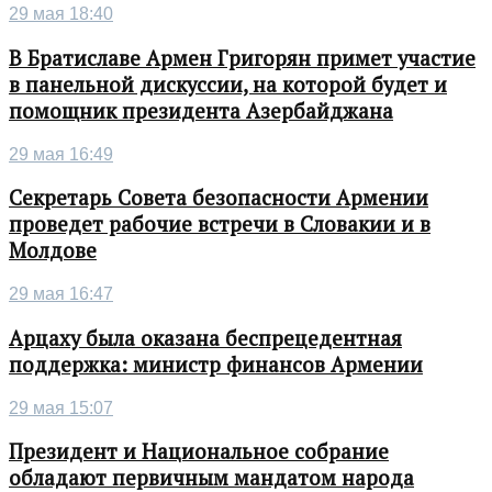
29 мая 18:40
В Братиславе Армен Григорян примет участие
в панельной дискуссии, на которой будет и
помощник президента Азербайджана
29 мая 16:49
Секретарь Совета безопасности Армении
проведет рабочие встречи в Словакии и в
Молдове
29 мая 16:47
Арцаху была оказана беспрецедентная
поддержка: министр финансов Армении
29 мая 15:07
Президент и Национальное собрание
обладают первичным мандатом народа