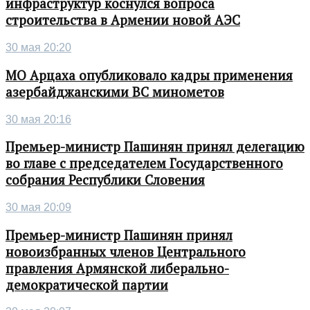
инфраструктур коснулся вопроса
строительства в Армении новой АЭС
30 мая 20:20
МО Арцаха опубликовало кадры применения
азербайджанскими ВС минометов
30 мая 20:16
Премьер-министр Пашинян принял делегацию
во главе с председателем Государственного
собрания Республики Словения
30 мая 20:09
Премьер-министр Пашинян принял
новоизбранных членов Центрального
правления Армянской либерально-
демократической партии