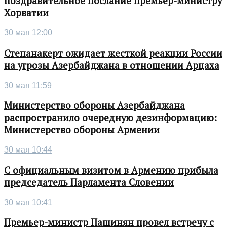
поздравительное послание премьер-министру
Хорватии
30 мая 12:00
Степанакерт ожидает жесткой реакции России
на угрозы Азербайджана в отношении Арцаха
30 мая 11:59
Министерство обороны Азербайджана
распространило очередную дезинформацию:
Министерство обороны Армении
30 мая 10:44
С официальным визитом в Армению прибыла
председатель Парламента Словении
30 мая 10:41
Премьер-министр Пашинян провел встречу с