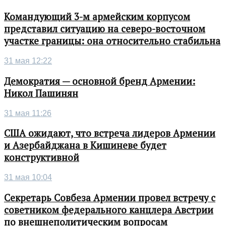
Командующий 3-м армейским корпусом
представил ситуацию на северо-восточном
участке границы: она относительно стабильна
31 мая 12:22
Демократия — основной бренд Армении:
Никол Пашинян
31 мая 11:26
США ожидают, что встреча лидеров Армении
и Азербайджана в Кишиневе будет
конструктивной
31 мая 10:04
Секретарь Совбеза Армении провел встречу с
советником федерального канцлера Австрии
по внешнеполитическим вопросам