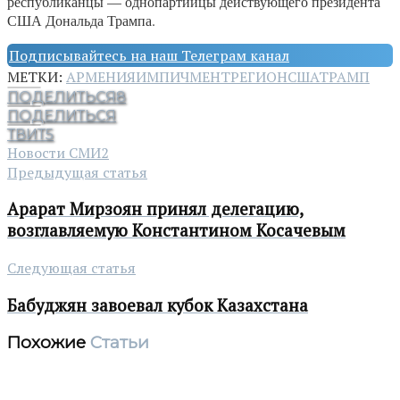
республиканцы — однопартийцы действующего президента
США Дональда Трампа.
Подписывайтесь на наш Телеграм канал
МЕТКИ:
АРМЕНИЯ
ИМПИЧМЕНТ
РЕГИОН
США
ТРАМП
ПОДЕЛИТЬСЯ
8
ПОДЕЛИТЬСЯ
ТВИТ
5
Новости СМИ2
Предыдущая статья
Арарат Мирзоян принял делегацию,
возглавляемую Константином Косачевым
Следующая статья
Бабуджян завоевал кубок Казахстана
Похожие
Статьи