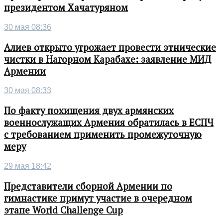
президентом Хачатуряном
30 мая 08:36
Алиев открыто угрожает провести этнические
чистки в Нагорном Карабахе: заявление МИД
Армении
30 мая 08:33
По факту похищения двух армянских
военнослужащих Армения обратилась в ЕСПЧ
с требованием применить промежуточную
меру
29 мая 18:42
Представители сборной Армении по
гимнастике примут участие в очередном
этапе World Challenge Cup