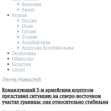
Армения
Арцах
Регион
Россия
Иран
Грузия
Турция
Азербайджан
Агрессия Азербайджана
Экономика
Общество
Культура
Спорт
Лента Новостей
Командующий 3-м армейским корпусом
представил ситуацию на северо-восточном
участке границы: она относительно стабильна