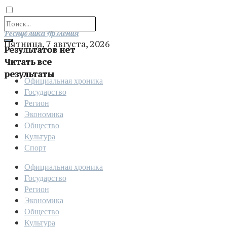
Отправить
Республика Армения
Пятница, 7 августа, 2026
Результатов нет
Читать все
результаты
Официальная хроника
Государство
Регион
Экономика
Общество
Культура
Спорт
Официальная хроника
Государство
Регион
Экономика
Общество
Культура