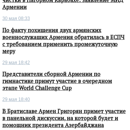
чистки в Нагорном Карабахе: заявление МИД
Армении
30 мая 08:33
По факту похищения двух армянских
военнослужащих Армения обратилась в ЕСПЧ
с требованием применить промежуточную
меру
29 мая 18:42
Представители сборной Армении по
гимнастике примут участие в очередном
этапе World Challenge Cup
29 мая 18:40
В Братиславе Армен Григорян примет участие
в панельной дискуссии, на которой будет и
помощник президента Азербайджана