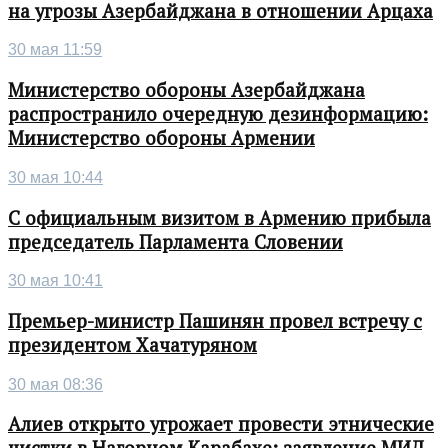
на угрозы Азербайджана в отношении Арцаха
30 мая 11:59
Министерство обороны Азербайджана
распространило очередную дезинформацию:
Министерство обороны Армении
30 мая 10:44
С официальным визитом в Армению прибыла
председатель Парламента Словении
30 мая 10:41
Премьер-министр Пашинян провел встречу с
президентом Хачатуряном
30 мая 08:36
Алиев открыто угрожает провести этнические