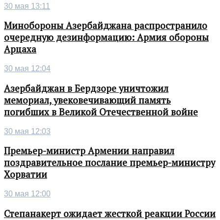
30 мая 13:11
Минобороны Азербайджана распространило
очередную дезинформацию: Армия обороны
Арцаха
30 мая 12:04
Азербайджан в Бердзоре уничтожил
мемориал, увековечивающий память
погибших в Великой Отечественной войне
30 мая 12:03
Премьер-министр Армении направил
поздравительное послание премьер-министру
Хорватии
30 мая 12:00
Степанакерт ожидает жесткой реакции России