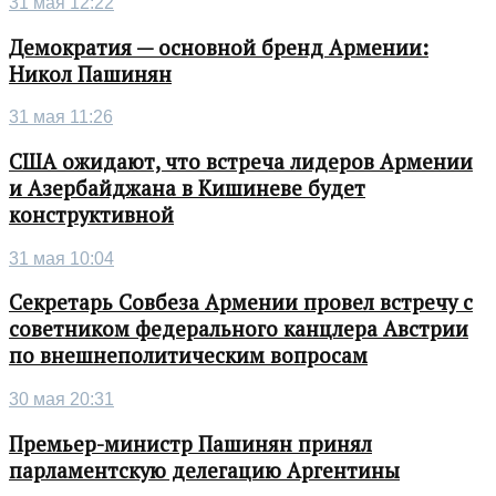
31 мая 12:22
Демократия — основной бренд Армении:
Никол Пашинян
31 мая 11:26
США ожидают, что встреча лидеров Армении
и Азербайджана в Кишиневе будет
конструктивной
31 мая 10:04
Секретарь Совбеза Армении провел встречу с
советником федерального канцлера Австрии
по внешнеполитическим вопросам
30 мая 20:31
Премьер-министр Пашинян принял
парламентскую делегацию Аргентины