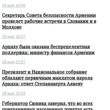
29 мая 16:49
Секретарь Совета безопасности Армении
проведет рабочие встречи в Словакии и в
Молдове
29 мая 16:47
Арцаху была оказана беспрецедентная
поддержка: министр финансов Армении
29 мая 15:07
Президент и Национальное собрание
обладают первичным мандатом народа
Арцаха: ответ Степанакерта Алиеву
29 мая 15:03
Губернатор Сюника заверил, что во всех
приграничных населенных пунктах есть