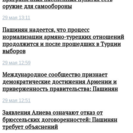
оружие для самообороны
29 мая 13:11
Пашинян надеется, что процесс
нормализации армяно-турецких отношений
продолжится и после прошедших в Турции
выборов
29 мая 12:59
Международное сообщество признает
демократические достижения Армении и
приверженность правительства: Пашинян
29 мая 12:51
Заявления Алиева означают отказ от
брюссельских договоренностей: Пашинян
требует объяснений