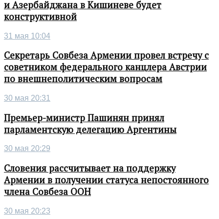
и Азербайджана в Кишиневе будет
конструктивной
31 мая 10:04
Секретарь Совбеза Армении провел встречу с
советником федерального канцлера Австрии
по внешнеполитическим вопросам
30 мая 20:31
Премьер-министр Пашинян принял
парламентскую делегацию Аргентины
30 мая 20:29
Словения рассчитывает на поддержку
Армении в получении статуса непостоянного
члена Совбеза ООН
30 мая 20:23