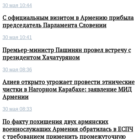
30 мая 10:44
С официальным визитом в Армению прибыла
председатель Парламента Словении
30 мая 10:41
Премьер-министр Пашинян провел встречу с
президентом Хачатуряном
30 мая 08:36
Алиев открыто угрожает провести этнические
чистки в Нагорном Карабахе: заявление МИД
Армении
30 мая 08:33
По факту похищения двух армянских
военнослужащих Армения обратилась в ЕСПЧ
с требованием применить промежуточную