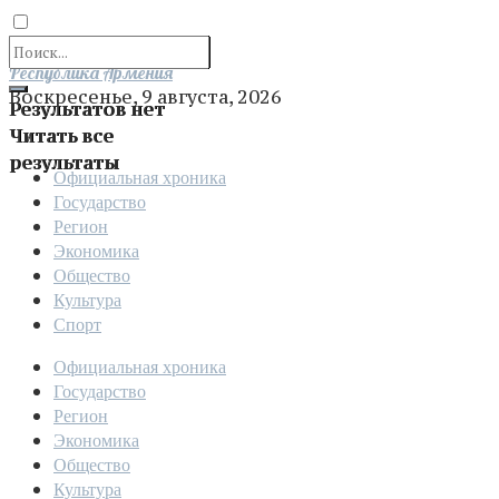
Отправить
Республика Армения
Воскресенье, 9 августа, 2026
Результатов нет
Читать все
результаты
Официальная хроника
Государство
Регион
Экономика
Общество
Культура
Спорт
Официальная хроника
Государство
Регион
Экономика
Общество
Культура