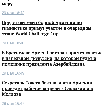
меру
29 мая 18:42
Представители сборной Армении по
гимнастике примут участие в очередном
этапе World Challenge Cup
29 мая 18:40
В Братиславе Армен Григорян примет участие
в панельной дискуссии, на которой будет и
помощник президента Азербайджана
29 мая 16:49
Секретарь Совета безопасности Армении
проведет рабочие встречи в Словакии и в
Молдове
29 мая 16:47