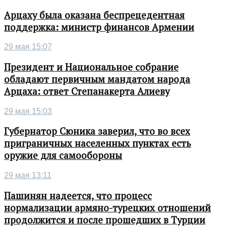
Арцаху была оказана беспрецедентная
поддержка: министр финансов Армении
29 мая 15:07
Президент и Национальное собрание
обладают первичным мандатом народа
Арцаха: ответ Степанакерта Алиеву
29 мая 15:03
Губернатор Сюника заверил, что во всех
приграничных населенных пунктах есть
оружие для самообороны
29 мая 13:11
Пашинян надеется, что процесс
нормализации армяно-турецких отношений
продолжится и после прошедших в Турции