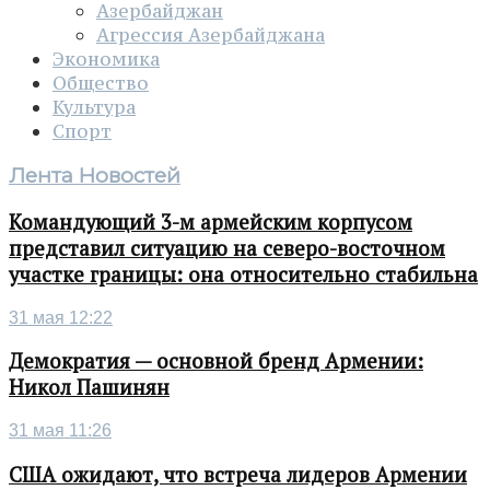
Азербайджан
Агрессия Азербайджана
Экономика
Общество
Культура
Спорт
Лента Новостей
Командующий 3-м армейским корпусом
представил ситуацию на северо-восточном
участке границы: она относительно стабильна
31 мая 12:22
Демократия — основной бренд Армении:
Никол Пашинян
31 мая 11:26
США ожидают, что встреча лидеров Армении