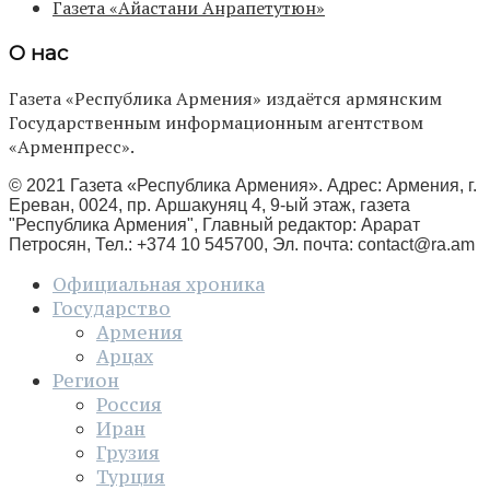
Газета «Айастани Анрапетутюн»
О нас
Газета «Республика Армения» издаётся армянским
Государственным информационным агентством
«Арменпресс».
© 2021 Газета «Республика Армения». Адрес: Армения, г.
Ереван, 0024, пр. Аршакуняц 4, 9-ый этаж, газета
"Республика Армения", Главный редактор: Арарат
Петросян, Тел.: +374 10 545700, Эл. почта:
contact@ra.am
Официальная хроника
Государство
Армения
Арцах
Регион
Россия
Иран
Грузия
Турция