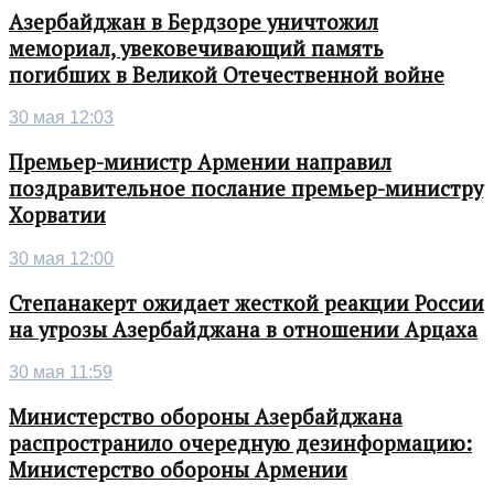
Азербайджан в Бердзоре уничтожил
мемориал, увековечивающий память
погибших в Великой Отечественной войне
30 мая 12:03
Премьер-министр Армении направил
поздравительное послание премьер-министру
Хорватии
30 мая 12:00
Степанакерт ожидает жесткой реакции России
на угрозы Азербайджана в отношении Арцаха
30 мая 11:59
Министерство обороны Азербайджана
распространило очередную дезинформацию:
Министерство обороны Армении