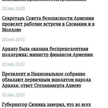
29 мая 16:49
Секретарь Совета безопасности Армении
проведет рабочие встречи в Словакии и в
Молдове
29 мая 16:47
Арцаху была оказана беспрецедентная
поддержка: министр финансов Армении
29 мая 15:07
Президент и Национальное собрание
обладают первичным мандатом народа
Арцаха: ответ Степанакерта Алиеву
29 мая 15:03
Губернатор Сюника заверил, что во всех