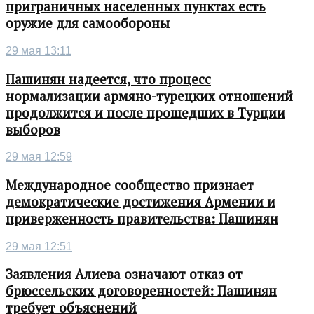
приграничных населенных пунктах есть
оружие для самообороны
29 мая 13:11
Пашинян надеется, что процесс
нормализации армяно-турецких отношений
продолжится и после прошедших в Турции
выборов
29 мая 12:59
Международное сообщество признает
демократические достижения Армении и
приверженность правительства: Пашинян
29 мая 12:51
Заявления Алиева означают отказ от
брюссельских договоренностей: Пашинян
требует объяснений