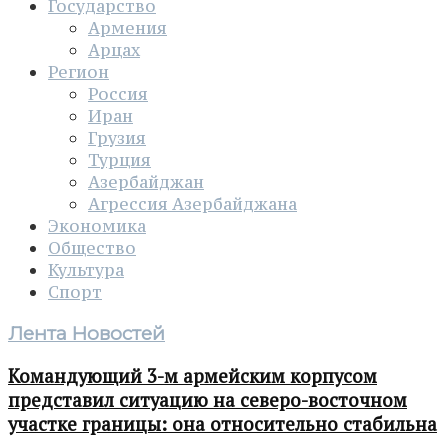
Государство
Армения
Арцах
Регион
Россия
Иран
Грузия
Турция
Азербайджан
Агрессия Азербайджана
Экономика
Общество
Культура
Спорт
Лента Новостей
Командующий 3-м армейским корпусом
представил ситуацию на северо-восточном
участке границы: она относительно стабильна