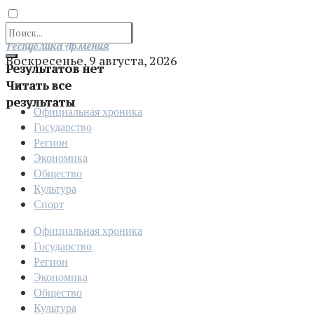
Отправить
Республика Армения
Воскресенье, 9 августа, 2026
Результатов нет
Читать все
результаты
Официальная хроника
Государство
Регион
Экономика
Общество
Культура
Спорт
Официальная хроника
Государство
Регион
Экономика
Общество
Культура