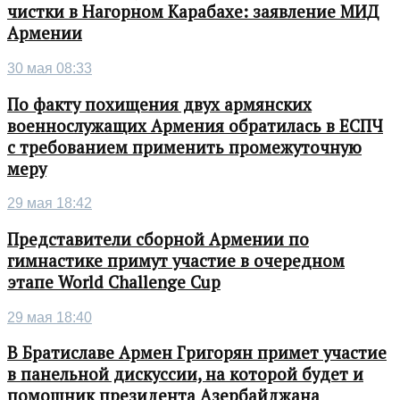
чистки в Нагорном Карабахе: заявление МИД
Армении
30 мая 08:33
По факту похищения двух армянских
военнослужащих Армения обратилась в ЕСПЧ
с требованием применить промежуточную
меру
29 мая 18:42
Представители сборной Армении по
гимнастике примут участие в очередном
этапе World Challenge Cup
29 мая 18:40
В Братиславе Армен Григорян примет участие
в панельной дискуссии, на которой будет и
помощник президента Азербайджана