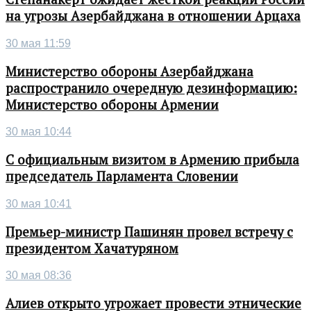
на угрозы Азербайджана в отношении Арцаха
30 мая 11:59
Министерство обороны Азербайджана
распространило очередную дезинформацию:
Министерство обороны Армении
30 мая 10:44
С официальным визитом в Армению прибыла
председатель Парламента Словении
30 мая 10:41
Премьер-министр Пашинян провел встречу с
президентом Хачатуряном
30 мая 08:36
Алиев открыто угрожает провести этнические