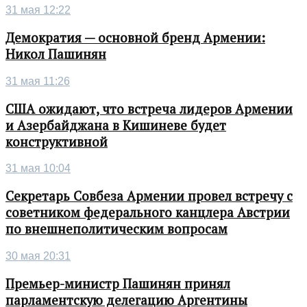
31 мая 12:22
Демократия — основной бренд Армении:
Никол Пашинян
31 мая 11:26
США ожидают, что встреча лидеров Армении
и Азербайджана в Кишиневе будет
конструктивной
31 мая 10:04
Секретарь Совбеза Армении провел встречу с
советником федерального канцлера Австрии
по внешнеполитическим вопросам
30 мая 20:31
Премьер-министр Пашинян принял
парламентскую делегацию Аргентины