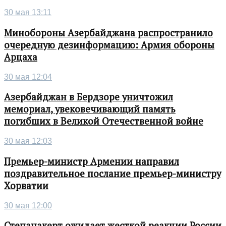
30 мая 13:11
Минобороны Азербайджана распространило
очередную дезинформацию: Армия обороны
Арцаха
30 мая 12:04
Азербайджан в Бердзоре уничтожил
мемориал, увековечивающий память
погибших в Великой Отечественной войне
30 мая 12:03
Премьер-министр Армении направил
поздравительное послание премьер-министру
Хорватии
30 мая 12:00
Степанакерт ожидает жесткой реакции России