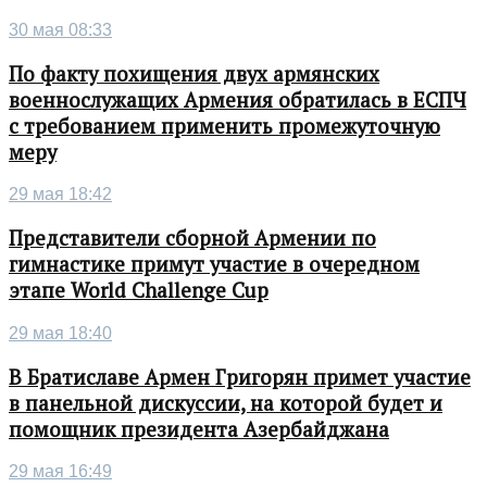
30 мая 08:33
По факту похищения двух армянских
военнослужащих Армения обратилась в ЕСПЧ
с требованием применить промежуточную
меру
29 мая 18:42
Представители сборной Армении по
гимнастике примут участие в очередном
этапе World Challenge Cup
29 мая 18:40
В Братиславе Армен Григорян примет участие
в панельной дискуссии, на которой будет и
помощник президента Азербайджана
29 мая 16:49