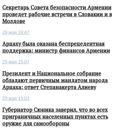
Секретарь Совета безопасности Армении
проведет рабочие встречи в Словакии и в
Молдове
29 мая 16:47
Арцаху была оказана беспрецедентная
поддержка: министр финансов Армении
29 мая 15:07
Президент и Национальное собрание
обладают первичным мандатом народа
Арцаха: ответ Степанакерта Алиеву
29 мая 15:03
Губернатор Сюника заверил, что во всех
приграничных населенных пунктах есть
оружие для самообороны