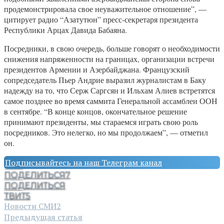
продемонстрировала свое неуважительное отношение”, —
цитирует радио “Азатутюн” пресс-секретаря президента
Республики Арцах Давида Бабаяна.
Посредники, в свою очередь, больше говорят о необходимости
снижения напряженности на границах, организации встречи
президентов Армении и Азербайджана. Французский
сопредседатель Пьер Андрие выразил журналистам в Баку
надежду на то, что Серж Саргсян и Ильхам Алиев встретятся
самое позднее во время саммита Генеральной ассамблеи ООН
в сентябре. “В конце концов, окончательное решение
принимают президенты, мы стараемся играть свою роль
посредников. Это нелегко, но мы продолжаем”, — отметил
он.
Подписывайтесь на наш Телеграм канал
ПОДЕЛИТЬСЯ
7
ПОДЕЛИТЬСЯ
ТВИТ
5
Новости СМИ2
Предыдущая статья