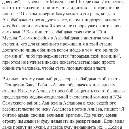
доверия”, — увещевает Мамедъяров-Шехерезада. Интересно,
кого этот сказочник принимает за идиотов — посредников
или нас? О каком доверии Баку может идти речь, когда в
Азербайджане преследуются все, в ком заподозрят наличие
хотя бы капли армянской крови, не говоря уже о контактах с
армянами?! Как пишет азербайджанская газета “Ени
Мусават”, армянофобия в Азербайджане достигла такой
степени, что для спокойного проживания в этой стране
достаточно лишь обвинить кого-нибудь в том, что он либо
“армянин”, либо придерживается “проармянской позиции”,
при этом не нужны никакие доказательства: надо просто
обвинить человека, чтобы стать любимчиком власти.
Видимо, потому главный редактор азербайджанской газеты
“Гюнделик Баку” Габиль Алиев, обращаясь к президенту
страны Ильхаму Алиеву с просьбой защитить его от бывшего
председателя медико-социальной экспертной комиссии N24
Самухского района Амирхана Асланова в ходе судебного
разбирательства по иску Асланова против Алиева, пишет: “Я
считаю армян своими вечными врагами. Где увижу армян,
отрежу им языки и буду называть их развратными. Если меня
даже порвут на куски, я всегда буду ненавидеть их. …Если я