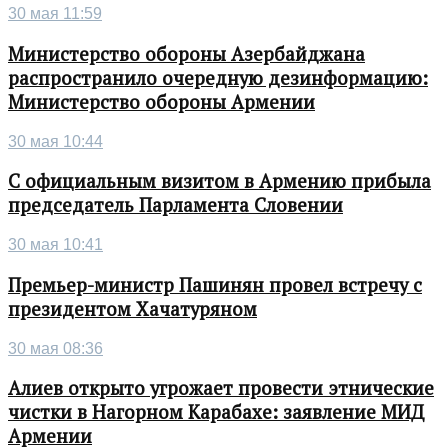
30 мая 11:59
Министерство обороны Азербайджана
распространило очередную дезинформацию:
Министерство обороны Армении
30 мая 10:44
С официальным визитом в Армению прибыла
председатель Парламента Словении
30 мая 10:41
Премьер-министр Пашинян провел встречу с
президентом Хачатуряном
30 мая 08:36
Алиев открыто угрожает провести этнические
чистки в Нагорном Карабахе: заявление МИД
Армении