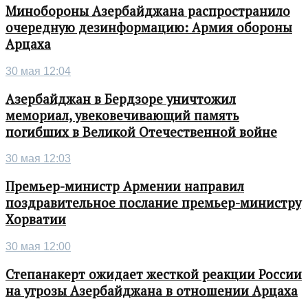
Минобороны Азербайджана распространило
очередную дезинформацию: Армия обороны
Арцаха
30 мая 12:04
Азербайджан в Бердзоре уничтожил
мемориал, увековечивающий память
погибших в Великой Отечественной войне
30 мая 12:03
Премьер-министр Армении направил
поздравительное послание премьер-министру
Хорватии
30 мая 12:00
Степанакерт ожидает жесткой реакции России
на угрозы Азербайджана в отношении Арцаха