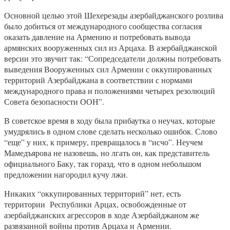
Основной целью этой Шехерезады азербайджанского розлива
было добиться от международного сообщества согласия
оказать давление на Армению и потребовать вывода
армянских вооруженных сил из Арцаха. В азербайджанской
версии это звучит так: “Сопредседатели должны потребовать
выведения Вооруженных сил Армении с оккупированных
территорий Азербайджана в соответствии с нормами
международного права и положениями четырех резолюций
Совета безопасности ООН”.
В советское время в ходу была прибаутка о неучах, которые
умудрялись в одном слове сделать несколько ошибок. Слово
“еще” у них, к примеру, превращалось в “исчо”. Неучем
Мамедъярова не назовешь, но лгать он, как представитель
официального Баку, так горазд, что в одном небольшом
предложении нагородил кучу лжи.
Никаких “оккупированных территорий” нет, есть
территории Республики Арцах, освобожденные от
азербайджанских агрессоров в ходе Азербайджаном же
развязанной войны против Арцаха и Армении.