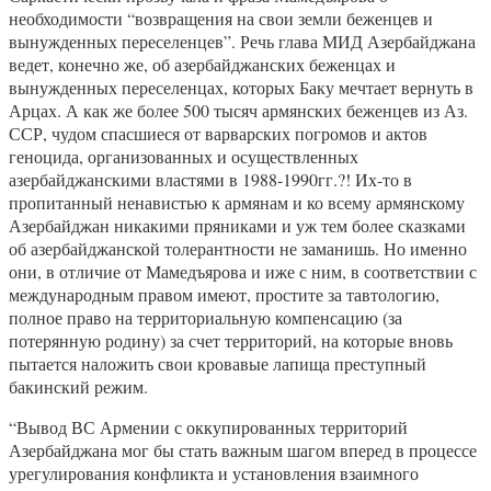
необходимости “возвращения на свои земли беженцев и
вынужденных переселенцев”. Речь глава МИД Азербайджана
ведет, конечно же, об азербайджанских беженцах и
вынужденных переселенцах, которых Баку мечтает вернуть в
Арцах. А как же более 500 тысяч армянских беженцев из Аз.
ССР, чудом спасшиеся от варварских погромов и актов
геноцида, организованных и осуществленных
азербайджанскими властями в 1988-1990гг.?! Их-то в
пропитанный ненавистью к армянам и ко всему армянскому
Азербайджан никакими пряниками и уж тем более сказками
об азербайджанской толерантности не заманишь. Но именно
они, в отличие от Мамедъярова и иже с ним, в соответствии с
международным правом имеют, простите за тавтологию,
полное право на территориальную компенсацию (за
потерянную родину) за счет территорий, на которые вновь
пытается наложить свои кровавые лапища преступный
бакинский режим.
“Вывод ВС Армении с оккупированных территорий
Азербайджана мог бы стать важным шагом вперед в процессе
урегулирования конфликта и установления взаимного