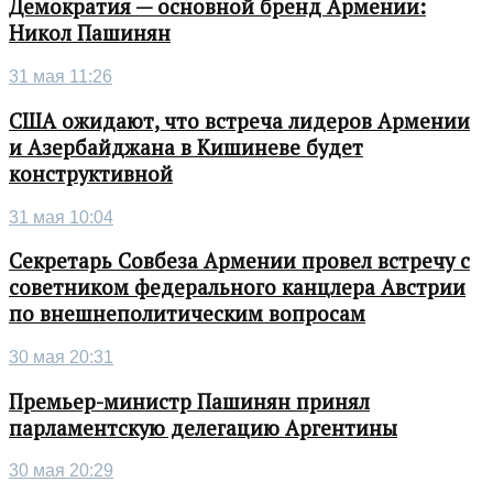
Демократия — основной бренд Армении:
Никол Пашинян
31 мая 11:26
США ожидают, что встреча лидеров Армении
и Азербайджана в Кишиневе будет
конструктивной
31 мая 10:04
Секретарь Совбеза Армении провел встречу с
советником федерального канцлера Австрии
по внешнеполитическим вопросам
30 мая 20:31
Премьер-министр Пашинян принял
парламентскую делегацию Аргентины
30 мая 20:29