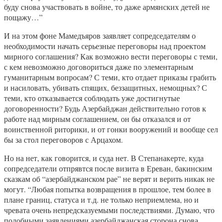
буду снова участвовать в войне, то даже армянских детей не
пощажу…”
И на этом фоне Мамедъяров заявляет сопредседателям о
необходимости начать серьезные переговоры над проектом
мирного соглашения? Как возможно вести переговоры с теми,
с кем невозможно договориться даже по элементарным
гуманитарным вопросам? С теми, кто отдает приказы грабить
и насиловать, убивать спящих, беззащитных, немощных? С
теми, кто отказывается соблюдать уже достигнутые
договоренности? Будь Азербайджан действительно готов к
работе над мирным соглашением, он бы отказался и от
воинственной риторики, и от гонки вооружений и вообще сел
бы за стол переговоров с Арцахом.
Но на нет, как говорится, и суда нет. В Степанакерте, куда
сопредседатели отпрявтся после визита в Ереван, бакинским
сказкам об “азербайджанском рае” не верят и верить никак не
могут. “Любая попытка возвращения в прошлое, тем более в
плане границ, статуса и т.д. не только неприемлема, но и
чревата очень непредсказуемыми последствиями. Думаю, что
подобными заявлениями азербайджанская сторона снова