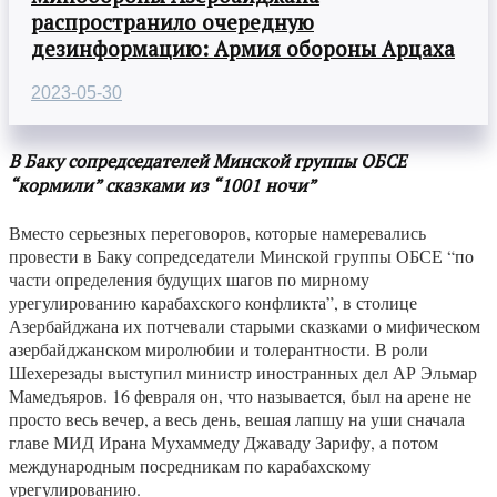
распространило очередную
дезинформацию: Армия обороны Арцаха
2023-05-30
В Баку сопредседателей Минской группы ОБСЕ
“кормили” сказками из “1001 ночи”
Вместо серьезных переговоров, которые намеревались
провести в Баку сопредседатели Минской группы ОБСЕ “по
части определения будущих шагов по мирному
урегулированию карабахского конфликта”, в столице
Азербайджана их потчевали старыми сказками о мифическом
азербайджанском миролюбии и толерантности. В роли
Шехерезады выступил министр иностранных дел АР Эльмар
Мамедъяров. 16 февраля он, что называется, был на арене не
просто весь вечер, а весь день, вешая лапшу на уши сначала
главе МИД Ирана Мухаммеду Джаваду Зарифу, а потом
международным посредникам по карабахскому
урегулированию.