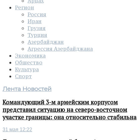
Арцах
Регион
Россия
Иран
Грузия
Турция
Азербайджан
Агрессия Азербайджана
Экономика
Общество
Культура
Спорт
Лента Новостей
Командующий 3-м армейским корпусом
представил ситуацию на северо-восточном
участке границы: она относительно стабильна
31 мая 12:22