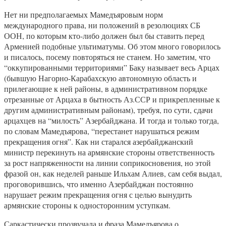
Нет ни предполагаемых Мамедъяровым норм
международного права, ни положений в резолюциях СБ
ООН, по которым кто-либо должен был бы ставить перед
Арменией подобные ультиматумы. Об этом много говорилось
и писалось, посему повторяться не станем. Но заметим, что
“оккупированными территориями” Баку называет весь Арцах
(бывшую Нагорно-Карабахскую автономную область и
прилегающие к ней районы, в административном порядке
отрезанные от Арцаха в бытность Аз.ССР и прикрепленные к
другим административным районам), требуя, по сути, сдачи
арцахцев на “милость” Азербайджана. И тогда и только тогда,
по словам Мамедъярова, “перестанет нарушаться режим
прекращения огня”. Как ни старался азербайджанский
министр перекинуть на армянские стороны ответственность
за рост напряженности на линии соприкосновения, но этой
фразой он, как неделей раньше Ильхам Алиев, сам себя выдал,
проговорившись, что именно Азербайджан постоянно
нарушает режим прекращения огня с целью вынудить
армянские стороны к односторонним уступкам.
Саркастически прозвучала и фраза Мамедъярова о