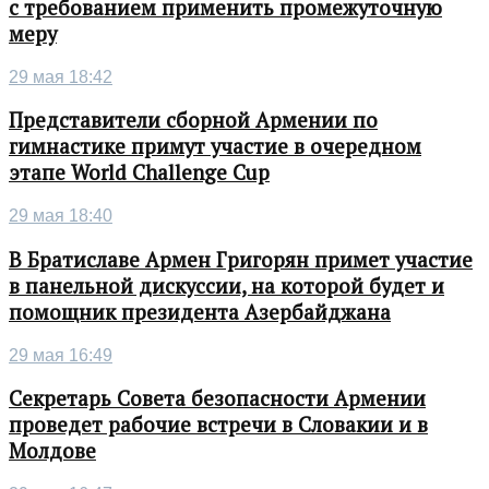
с требованием применить промежуточную
меру
29 мая 18:42
Представители сборной Армении по
гимнастике примут участие в очередном
этапе World Challenge Cup
29 мая 18:40
В Братиславе Армен Григорян примет участие
в панельной дискуссии, на которой будет и
помощник президента Азербайджана
29 мая 16:49
Секретарь Совета безопасности Армении
проведет рабочие встречи в Словакии и в
Молдове