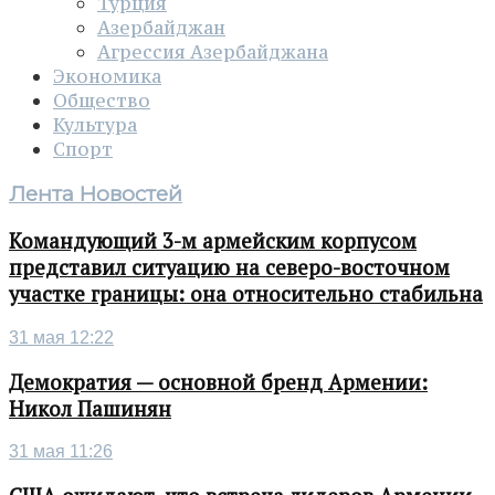
Турция
Азербайджан
Агрессия Азербайджана
Экономика
Общество
Культура
Спорт
Лента Новостей
Командующий 3-м армейским корпусом
представил ситуацию на северо-восточном
участке границы: она относительно стабильна
31 мая 12:22
Демократия — основной бренд Армении:
Никол Пашинян
31 мая 11:26