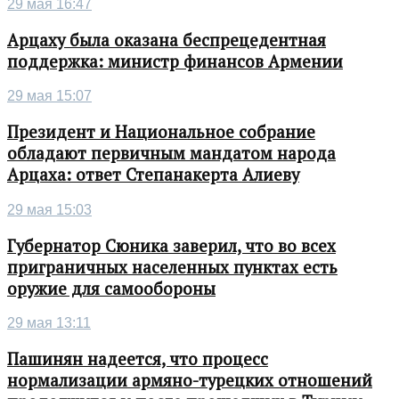
29 мая 16:47
Арцаху была оказана беспрецедентная
поддержка: министр финансов Армении
29 мая 15:07
Президент и Национальное собрание
обладают первичным мандатом народа
Арцаха: ответ Степанакерта Алиеву
29 мая 15:03
Губернатор Сюника заверил, что во всех
приграничных населенных пунктах есть
оружие для самообороны
29 мая 13:11
Пашинян надеется, что процесс
нормализации армяно-турецких отношений