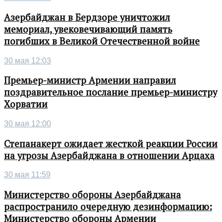
Азербайджан в Бердзоре уничтожил
мемориал, увековечивающий память
погибших в Великой Отечественной войне
30 мая 12:03
Премьер-министр Армении направил
поздравительное послание премьер-министру
Хорватии
30 мая 12:00
Степанакерт ожидает жесткой реакции России
на угрозы Азербайджана в отношении Арцаха
30 мая 11:59
Министерство обороны Азербайджана
распространило очередную дезинформацию:
Министерство обороны Армении