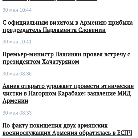
30 мая 10:44
С официальным визитом в Армению прибыла
председатель Парламента Словении
30 мая 10:41
Премьер-министр Пашинян провел встречу с
президентом Хачатуряном
30 мая 08:36
Алиев открыто угрожает провести этнические
чистки в Нагорном Карабахе: заявление МИД
Армении
30 мая 08:33
По факту похищения двух армянских
военнослужащих Армения обратилась в ЕСПЧ