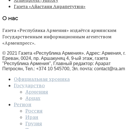
Armenpress | History
Газета «Айастани Анрапетутюн»
О нас
Газета «Республика Армения» издаётся армянским
Государственным информационным агентством
«Арменпресс».
© 2021 Газета «Республика Армения». Адрес: Армения, г.
Ереван, 0024, пр. Аршакуняц 4, 9-ый этаж, газета
"Республика Армения", Главный редактор: Арарат
Петросян, Тел.: +374 10 545700, Эл. почта:
contact@ra.am
Официальная хроника
Государство
Армения
Арцах
Регион
Россия
Иран
Грузия