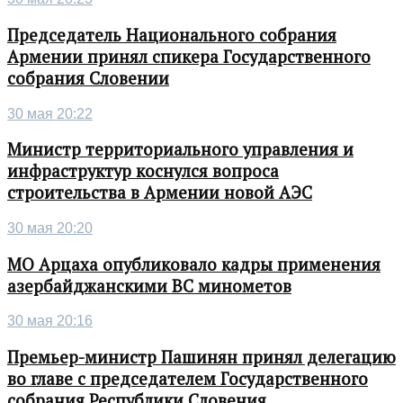
Председатель Национального собрания
Армении принял спикера Государственного
собрания Словении
30 мая 20:22
Министр территориального управления и
инфраструктур коснулся вопроса
строительства в Армении новой АЭС
30 мая 20:20
МО Арцаха опубликовало кадры применения
азербайджанскими ВС минометов
30 мая 20:16
Премьер-министр Пашинян принял делегацию
во главе с председателем Государственного
собрания Республики Словения