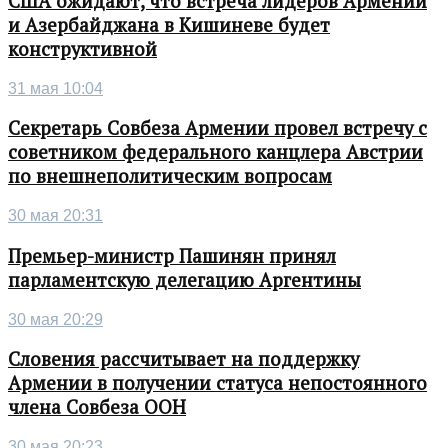
США ожидают, что встреча лидеров Армении
и Азербайджана в Кишиневе будет
конструктивной
31 мая 10:04
Секретарь Совбеза Армении провел встречу с
советником федерального канцлера Австрии
по внешнеполитическим вопросам
30 мая 20:31
Премьер-министр Пашинян принял
парламентскую делегацию Аргентины
30 мая 20:29
Словения рассчитывает на поддержку
Армении в получении статуса непостоянного
члена Совбеза ООН
30 мая 20:23