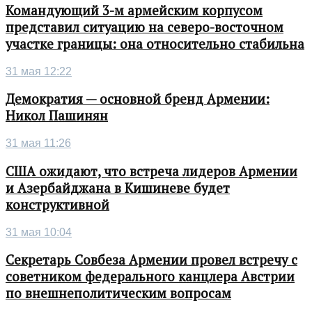
Командующий 3-м армейским корпусом
представил ситуацию на северо-восточном
участке границы: она относительно стабильна
31 мая 12:22
Демократия — основной бренд Армении:
Никол Пашинян
31 мая 11:26
США ожидают, что встреча лидеров Армении
и Азербайджана в Кишиневе будет
конструктивной
31 мая 10:04
Секретарь Совбеза Армении провел встречу с
советником федерального канцлера Австрии
по внешнеполитическим вопросам