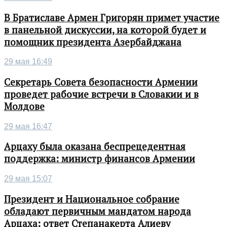
В Братиславе Армен Григорян примет участие
в панельной дискуссии, на которой будет и
помощник президента Азербайджана
29 мая 16:49
Секретарь Совета безопасности Армении
проведет рабочие встречи в Словакии и в
Молдове
29 мая 16:47
Арцаху была оказана беспрецедентная
поддержка: министр финансов Армении
29 мая 15:07
Президент и Национальное собрание
обладают первичным мандатом народа
Арцаха: ответ Степанакерта Алиеву