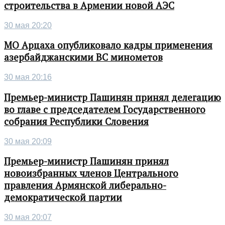
строительства в Армении новой АЭС
30 мая 20:20
МО Арцаха опубликовало кадры применения
азербайджанскими ВС минометов
30 мая 20:16
Премьер-министр Пашинян принял делегацию
во главе с председателем Государственного
собрания Республики Словения
30 мая 20:09
Премьер-министр Пашинян принял
новоизбранных членов Центрального
правления Армянской либерально-
демократической партии
30 мая 20:07