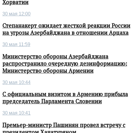
Хорватии
30 мая 12:00
Степанакерт ожидает жесткой реакции России
на угрозы Азербайджана в отношении Арцаха
30 мая 11:59
Министерство обороны Азербайджана
распространило очередную дезинформацию:
Министерство обороны Армении
30 мая 10:44
С официальным визитом в Армению прибыла
председатель Парламента Словении
30 мая 10:41
Премьер-министр Пашинян провел встречу с
президентом Хачатуряном