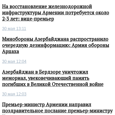
На восстановление железнодорожной
инфраструктуры Армении потребуется около
2-3 лет: вице-премьер
30 мая 13:11
Минобороны Азербайджана распространило
очередную дезинформацию: Армия обороны
Арцаха
30 мая 12:04
Азербайджан в Бердзоре уничтожил
мемориал, увековечивающий память
погибших в Великой Отечественной войне
30 мая 12:03
Премьер-министр Армении направил
поздравительное послание премьер-министру