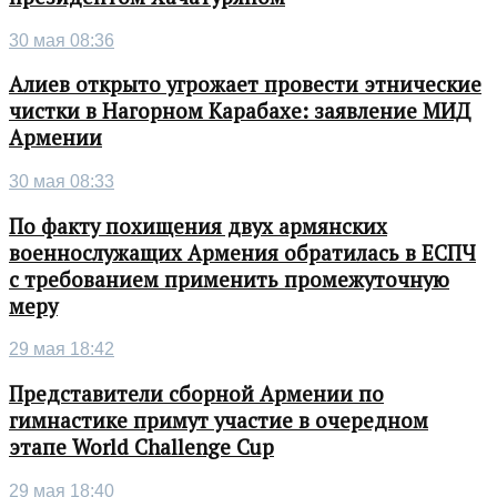
30 мая 08:36
Алиев открыто угрожает провести этнические
чистки в Нагорном Карабахе: заявление МИД
Армении
30 мая 08:33
По факту похищения двух армянских
военнослужащих Армения обратилась в ЕСПЧ
с требованием применить промежуточную
меру
29 мая 18:42
Представители сборной Армении по
гимнастике примут участие в очередном
этапе World Challenge Cup
29 мая 18:40