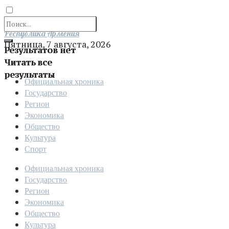
Отправить
Республика Армения
Пятница, 7 августа, 2026
Результатов нет
Читать все
результаты
Официальная хроника
Государство
Регион
Экономика
Общество
Культура
Спорт
Официальная хроника
Государство
Регион
Экономика
Общество
Культура