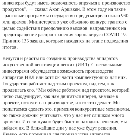
инженеры будут иметь возможность впрячься в производство
продуктов”, — сказал Акоп Аршакян. В этом году на такие
грантовые программы государство предусмотрело около 930
млн драмов. Министерство уже объявило конкурс грантов с
целью содействия преодолению вызовов, направленных на
предотвращение распространения коронавируса COVID-19.
Принято 133 заявки, которые находятся на этапе подведения
итогов.
Ведутся и работы по созданию производства аппаратов
искусственной вентиляции легких (ИВЛ). С несколькими
инвесторами обсуждается возможность производства
аппаратов ИВЛ или хотя бы части комплектующих для них.
Государство работает над этим проектом, над тем, как
продвигать его. “Мы сейчас работаем над проектом, который
четко смодулирует, как нам двигаться вперед, вначале в
проекте, потом и на производстве, и кто это сделает. Мы
попытаемся сделать это, применяя конкурентные механизмы,
но также должны учитывать, что у нас нет слишком много
времени. И если нужно будет быстро находить решения, мы
найдем их. В ближайшие дни у нас уже будут решения.
Думаю, есть потенциал для производства аппаратов