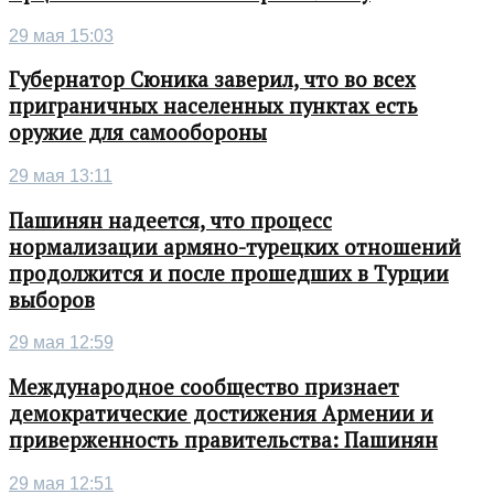
29 мая 15:03
Губернатор Сюника заверил, что во всех
приграничных населенных пунктах есть
оружие для самообороны
29 мая 13:11
Пашинян надеется, что процесс
нормализации армяно-турецких отношений
продолжится и после прошедших в Турции
выборов
29 мая 12:59
Международное сообщество признает
демократические достижения Армении и
приверженность правительства: Пашинян
29 мая 12:51