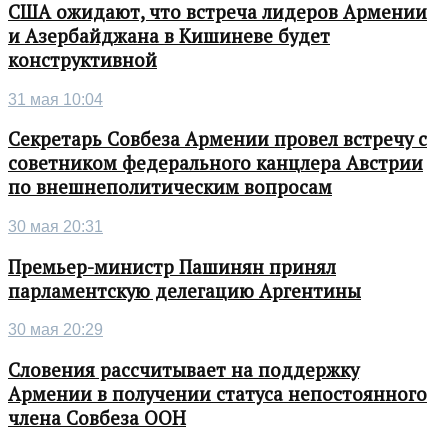
США ожидают, что встреча лидеров Армении
и Азербайджана в Кишиневе будет
конструктивной
31 мая 10:04
Секретарь Совбеза Армении провел встречу с
советником федерального канцлера Австрии
по внешнеполитическим вопросам
30 мая 20:31
Премьер-министр Пашинян принял
парламентскую делегацию Аргентины
30 мая 20:29
Словения рассчитывает на поддержку
Армении в получении статуса непостоянного
члена Совбеза ООН