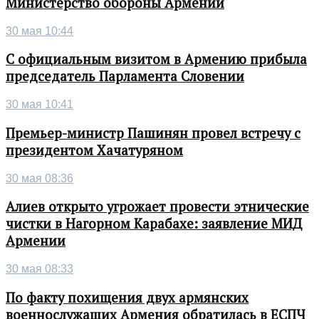
Министерство обороны Армении
30 мая 10:44
С официальным визитом в Армению прибыла
председатель Парламента Словении
30 мая 10:41
Премьер-министр Пашинян провел встречу с
президентом Хачатуряном
30 мая 08:36
Алиев открыто угрожает провести этнические
чистки в Нагорном Карабахе: заявление МИД
Армении
30 мая 08:33
По факту похищения двух армянских
военнослужащих Армения обратилась в ЕСПЧ