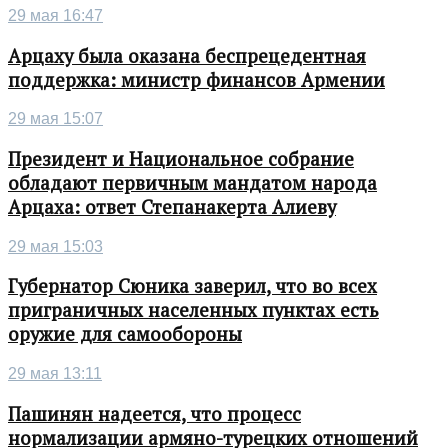
29 мая 16:47
Арцаху была оказана беспрецедентная
поддержка: министр финансов Армении
29 мая 15:07
Президент и Национальное собрание
обладают первичным мандатом народа
Арцаха: ответ Степанакерта Алиеву
29 мая 15:03
Губернатор Сюника заверил, что во всех
приграничных населенных пунктах есть
оружие для самообороны
29 мая 13:11
Пашинян надеется, что процесс
нормализации армяно-турецких отношений