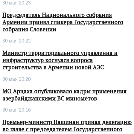
30 мая 20:23
Председатель Национального собрания
Армении принял спикера Государственного
собрания Словении
30 мая 20:22
Министр территориального управления и
инфраструктур коснулся вопроса
строительства в Армении новой АЭС
30 мая 20:20
МО Арцаха опубликовало кадры применения
азербайджанскими ВС минометов
30 мая 20:16
Премьер-министр Пашинян принял делегацию
во главе с председателем Государственного