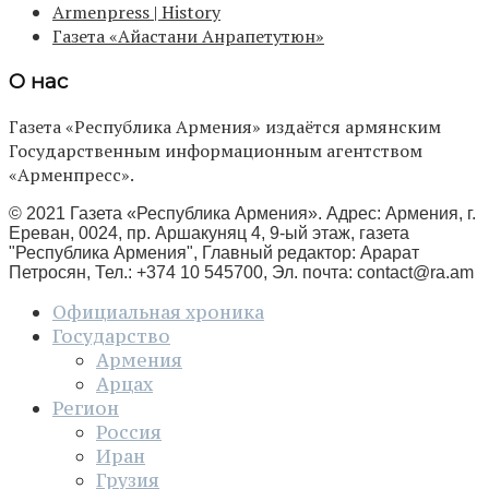
Armenpress | History
Газета «Айастани Анрапетутюн»
О нас
Газета «Республика Армения» издаётся армянским
Государственным информационным агентством
«Арменпресс».
© 2021 Газета «Республика Армения». Адрес: Армения, г.
Ереван, 0024, пр. Аршакуняц 4, 9-ый этаж, газета
"Республика Армения", Главный редактор: Арарат
Петросян, Тел.: +374 10 545700, Эл. почта:
contact@ra.am
Официальная хроника
Государство
Армения
Арцах
Регион
Россия
Иран
Грузия