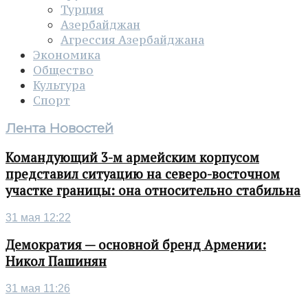
Турция
Азербайджан
Агрессия Азербайджана
Экономика
Общество
Культура
Спорт
Лента Новостей
Командующий 3-м армейским корпусом
представил ситуацию на северо-восточном
участке границы: она относительно стабильна
31 мая 12:22
Демократия — основной бренд Армении:
Никол Пашинян
31 мая 11:26