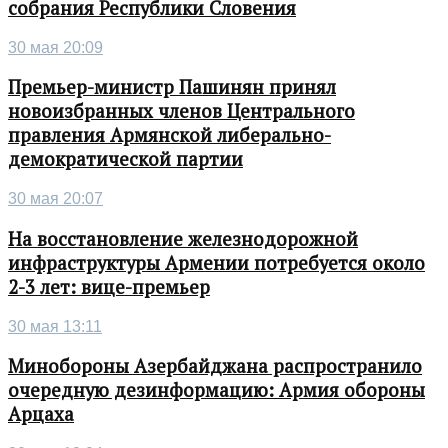
собрания Республики Словения
30 мая 20:09
Премьер-министр Пашинян принял
новоизбранных членов Центрального
правления Армянской либерально-
демократической партии
30 мая 20:07
На восстановление железнодорожной
инфраструктуры Армении потребуется около
2-3 лет: вице-премьер
30 мая 13:11
Минобороны Азербайджана распространило
очередную дезинформацию: Армия обороны
Арцаха