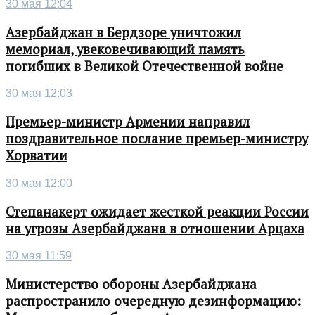
30 мая 12:04
Азербайджан в Бердзоре уничтожил
мемориал, увековечивающий память
погибших в Великой Отечественной войне
30 мая 12:03
Премьер-министр Армении направил
поздравительное послание премьер-министру
Хорватии
30 мая 12:00
Степанакерт ожидает жесткой реакции России
на угрозы Азербайджана в отношении Арцаха
30 мая 11:59
Министерство обороны Азербайджана
распространило очередную дезинформацию: