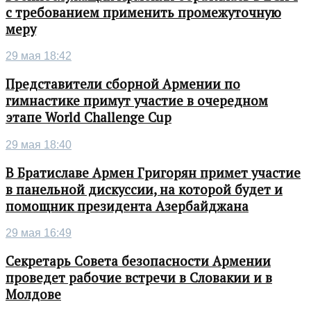
с требованием применить промежуточную
меру
29 мая 18:42
Представители сборной Армении по
гимнастике примут участие в очередном
этапе World Challenge Cup
29 мая 18:40
В Братиславе Армен Григорян примет участие
в панельной дискуссии, на которой будет и
помощник президента Азербайджана
29 мая 16:49
Секретарь Совета безопасности Армении
проведет рабочие встречи в Словакии и в
Молдове