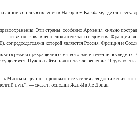
 на линии соприкосновения в Нагорном Карабахе, где они регуляр
здравоохранения. Эти страны, особенно Армения, сильно пострад
, — ответил глава внешнеполитического ведомства Франции, доб
Е), сопредседателями которой являются Россия, Франция и Соед
вить режим прекращения огня, который в течение последних 10
 существует. Нужно найти политическое решение. Я думаю, что
тель Минской группы, приложит все усилия для достижения этого
долгий путь”, — сказал господин Жан-Ив Ле Дриан.