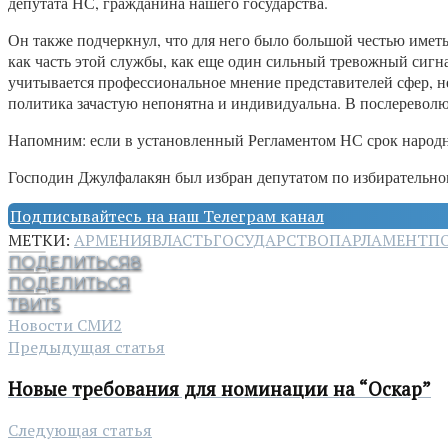
депутата НС, гражданина нашего государства.
Он также подчеркнул, что для него было большой честью иметь 
как часть этой службы, как еще один сильный тревожный сигна
учитывается профессиональное мнение представителей сфер, н
политика зачастую непонятна и индивидуальна. В послереволю
Напомним: если в установленный Регламентом НС срок народный
Господин Джулфалакян был избран депутатом по избирательном
Подписывайтесь на наш Телеграм канал
МЕТКИ:
АРМЕНИЯ
ВЛАСТЬ
ГОСУДАРСТВО
ПАРЛАМЕНТ
П
ПОДЕЛИТЬСЯ
8
ПОДЕЛИТЬСЯ
ТВИТ
5
Новости СМИ2
Предыдущая статья
Новые требования для номинации на “Оскар”
Следующая статья