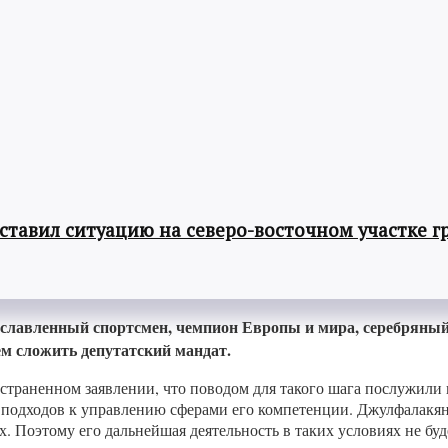
авил ситуацию на северо-восточном участке г
славленный спортсмен, чемпион Европы и мира, серебряный
м сложить депутатский мандат.
страненном заявлении, что поводом для такого шага послужили
одходов к управлению сферами его компетенции. Джулфалакян с
. Поэтому его дальнейшая деятельность в таких условиях не бу