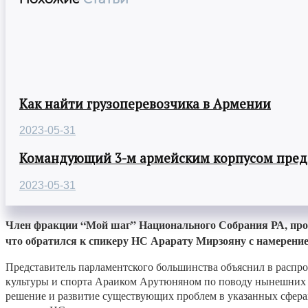
Как найти грузоперевозчика в Армении
2023-05-31
Командующий 3-м армейским корпусом предст
2023-05-31
Член фракции “Мой шаг” Национального Собрания РА, про
что обратился к спикеру НС Арарату Мирзояну с намерение
Представитель парламентского большинства объяснил в распро
культуры и спорта Араиком Арутюняном по поводу нынешних п
решение и развитие существующих проблем в указанных сферах