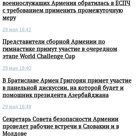
военнослужащих Армения обратилась в ЕСПЧ
с требованием применить промежуточную
меру
29 мая 18:42
Представители сборной Армении по
гимнастике примут участие в очередном
этапе World Challenge Cup
29 мая 18:40
В Братиславе Армен Григорян примет участие
в панельной дискуссии, на которой будет и
помощник президента Азербайджана
29 мая 16:49
Секретарь Совета безопасности Армении
проведет рабочие встречи в Словакии и в
Молдове