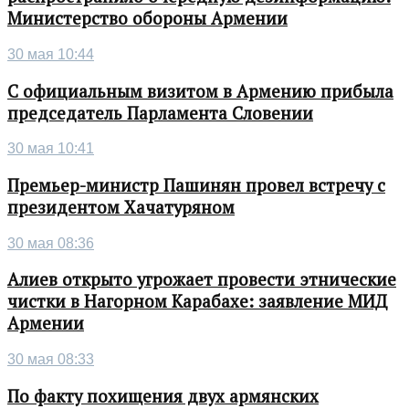
Министерство обороны Армении
30 мая 10:44
С официальным визитом в Армению прибыла
председатель Парламента Словении
30 мая 10:41
Премьер-министр Пашинян провел встречу с
президентом Хачатуряном
30 мая 08:36
Алиев открыто угрожает провести этнические
чистки в Нагорном Карабахе: заявление МИД
Армении
30 мая 08:33
По факту похищения двух армянских