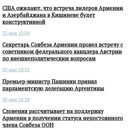
США ожидают, что встреча лидеров Армении
и Азербайджана в Кишиневе будет
конструктивной
31 мая 10:04
Секретарь Совбеза Армении провел встречу с
советником федерального канцлера Австрии
по внешнеполитическим вопросам
30 мая 20:31
Премьер-министр Пашинян принял
парламентскую делегацию Аргентины
30 мая 20:29
Словения рассчитывает на поддержку
Армении в получении статуса непостоянного
члена Совбеза ООН