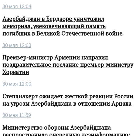
30 мая 12:04
Азербайджан в Бердзоре уничтожил
мемориал, увековечивающий память
погибших в Великой Отечественной войне
30 мая 12:03
Премьер-министр Армении направил
поздравительное послание премьер-министру
Хорватии
30 мая 12:00
Степанакерт ожидает жесткой реакции России
на угрозы Азербайджана в отношении Арцаха
30 мая 11:59
Министерство обороны Азербайджана
распространило очередную дезинформацию: