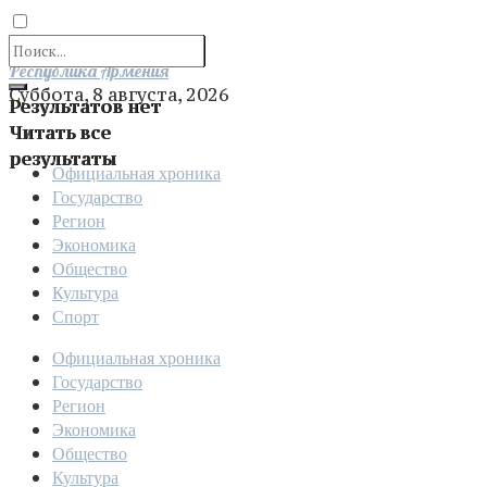
Отправить
Республика Армения
Суббота, 8 августа, 2026
Результатов нет
Читать все
результаты
Официальная хроника
Государство
Регион
Экономика
Общество
Культура
Спорт
Официальная хроника
Государство
Регион
Экономика
Общество
Культура