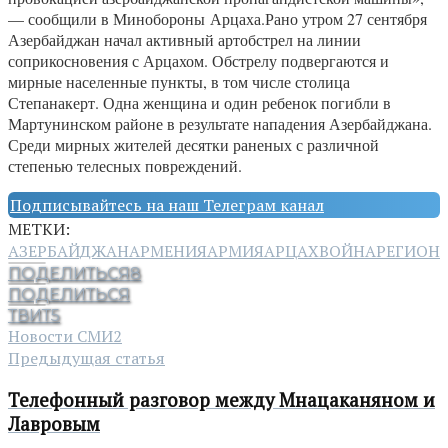
— сообщили в Минобороны Арцаха.Рано утром 27 сентября
Азербайджан начал активный артобстрел на линии
соприкосновения с Арцахом. Обстрелу подвергаются и
мирные населенные пункты, в том числе столица
Степанакерт. Одна женщина и один ребенок погибли в
Мартунинском районе в результате нападения Азербайджана.
Среди мирных жителей десятки раненых с различной
степенью телесных повреждений.
Подписывайтесь на наш Телеграм канал
МЕТКИ:
АЗЕРБАЙДЖАН
АРМЕНИЯ
АРМИЯ
АРЦАХ
ВОЙНА
РЕГИОН
ПОДЕЛИТЬСЯ
8
ПОДЕЛИТЬСЯ
ТВИТ
5
Новости СМИ2
Предыдущая статья
Телефонный разговор между Мнацаканяном и
Лавровым