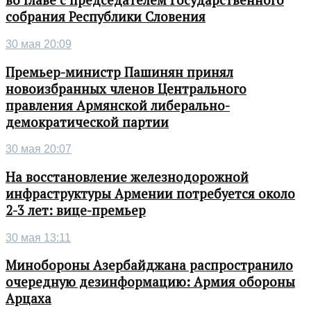
во главе с председателем Государственного
собрания Республики Словения
30 мая 20:09
Премьер-министр Пашинян принял
новоизбранных членов Центрального
правления Армянской либерально-
демократической партии
30 мая 20:07
На восстановление железнодорожной
инфраструктуры Армении потребуется около
2-3 лет: вице-премьер
30 мая 13:11
Минобороны Азербайджана распространило
очередную дезинформацию: Армия обороны
Арцаха