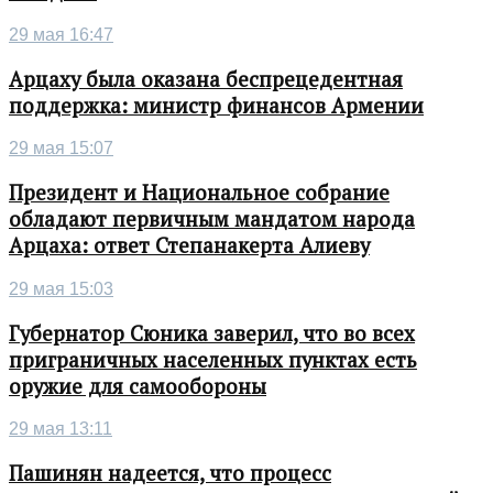
29 мая 16:47
Арцаху была оказана беспрецедентная
поддержка: министр финансов Армении
29 мая 15:07
Президент и Национальное собрание
обладают первичным мандатом народа
Арцаха: ответ Степанакерта Алиеву
29 мая 15:03
Губернатор Сюника заверил, что во всех
приграничных населенных пунктах есть
оружие для самообороны
29 мая 13:11
Пашинян надеется, что процесс