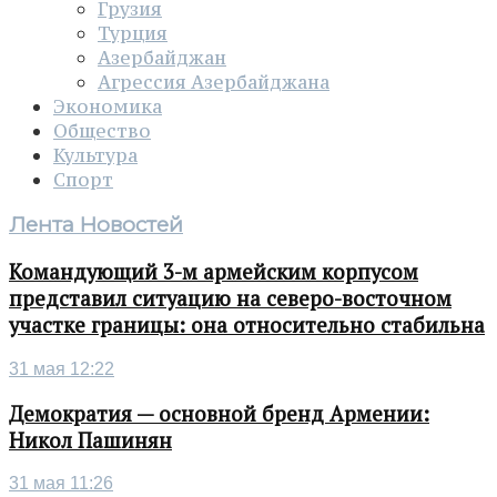
Грузия
Турция
Азербайджан
Агрессия Азербайджана
Экономика
Общество
Культура
Спорт
Лента Новостей
Командующий 3-м армейским корпусом
представил ситуацию на северо-восточном
участке границы: она относительно стабильна
31 мая 12:22
Демократия — основной бренд Армении:
Никол Пашинян
31 мая 11:26