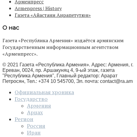
Арменпресс
Armenpress | History
Газета «Айастани Анрапетутюн»
О нас
Газета «Республика Армения» издаётся армянским
Государственным информационным агентством
«Арменпресс».
© 2021 Газета «Республика Армения». Адрес: Армения, г.
Ереван, 0024, пр. Аршакуняц 4, 9-ый этаж, газета
"Республика Армения", Главный редактор: Арарат
Петросян, Тел.: +374 10 545700, Эл. почта:
contact@ra.am
Официальная хроника
Государство
Армения
Арцах
Регион
Россия
Иран