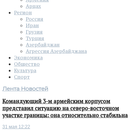
Арцах
Регион
Россия
Иран
Грузия
Турция
Азербайджан
Агрессия Азербайджана
Экономика
Общество
Культура
Спорт
Лента Новостей
Командующий 3-м армейским корпусом
представил ситуацию на северо-восточном
участке границы: она относительно стабильна
31 мая 12:22