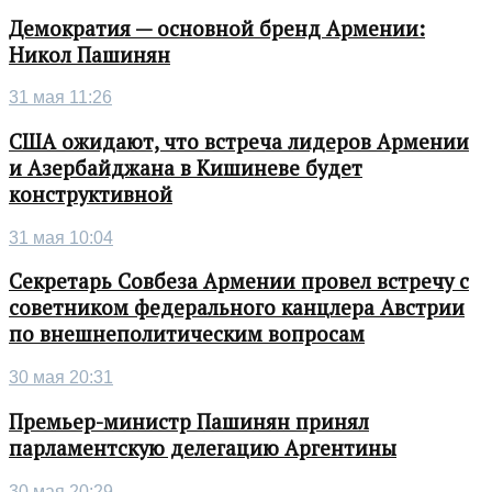
Демократия — основной бренд Армении:
Никол Пашинян
31 мая 11:26
США ожидают, что встреча лидеров Армении
и Азербайджана в Кишиневе будет
конструктивной
31 мая 10:04
Секретарь Совбеза Армении провел встречу с
советником федерального канцлера Австрии
по внешнеполитическим вопросам
30 мая 20:31
Премьер-министр Пашинян принял
парламентскую делегацию Аргентины
30 мая 20:29