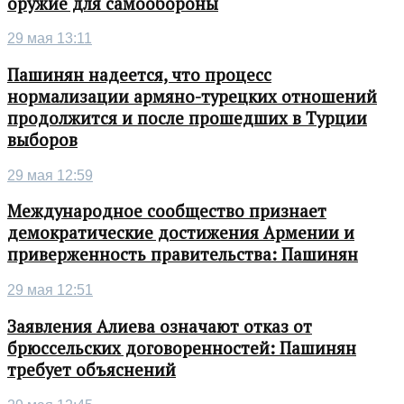
оружие для самообороны
29 мая 13:11
Пашинян надеется, что процесс
нормализации армяно-турецких отношений
продолжится и после прошедших в Турции
выборов
29 мая 12:59
Международное сообщество признает
демократические достижения Армении и
приверженность правительства: Пашинян
29 мая 12:51
Заявления Алиева означают отказ от
брюссельских договоренностей: Пашинян
требует объяснений