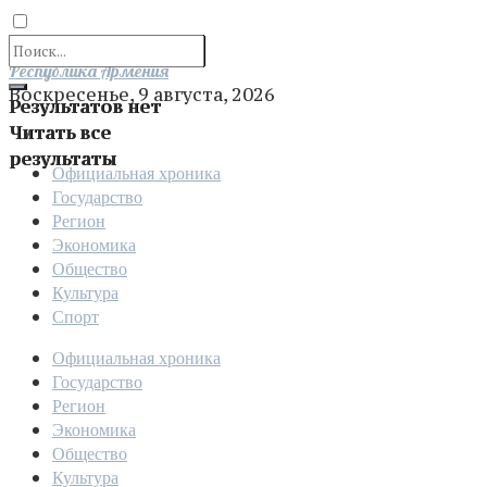
Отправить
Республика Армения
Воскресенье, 9 августа, 2026
Результатов нет
Читать все
результаты
Официальная хроника
Государство
Регион
Экономика
Общество
Культура
Спорт
Официальная хроника
Государство
Регион
Экономика
Общество
Культура