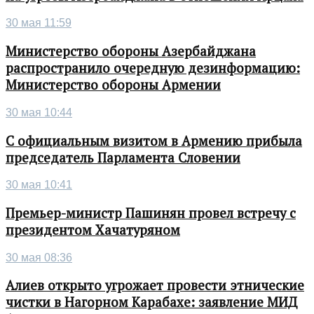
30 мая 11:59
Министерство обороны Азербайджана
распространило очередную дезинформацию:
Министерство обороны Армении
30 мая 10:44
С официальным визитом в Армению прибыла
председатель Парламента Словении
30 мая 10:41
Премьер-министр Пашинян провел встречу с
президентом Хачатуряном
30 мая 08:36
Алиев открыто угрожает провести этнические
чистки в Нагорном Карабахе: заявление МИД