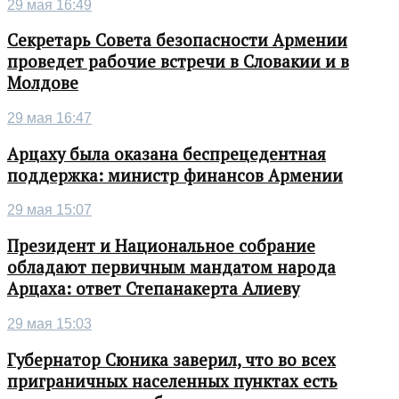
29 мая 16:49
Секретарь Совета безопасности Армении
проведет рабочие встречи в Словакии и в
Молдове
29 мая 16:47
Арцаху была оказана беспрецедентная
поддержка: министр финансов Армении
29 мая 15:07
Президент и Национальное собрание
обладают первичным мандатом народа
Арцаха: ответ Степанакерта Алиеву
29 мая 15:03
Губернатор Сюника заверил, что во всех
приграничных населенных пунктах есть