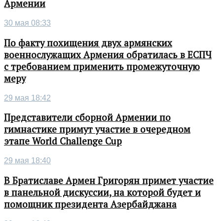
Армении
30 мая 08:33
По факту похищения двух армянских
военнослужащих Армения обратилась в ЕСПЧ
с требованием применить промежуточную
меру
29 мая 18:42
Представители сборной Армении по
гимнастике примут участие в очередном
этапе World Challenge Cup
29 мая 18:40
В Братиславе Армен Григорян примет участие
в панельной дискуссии, на которой будет и
помощник президента Азербайджана