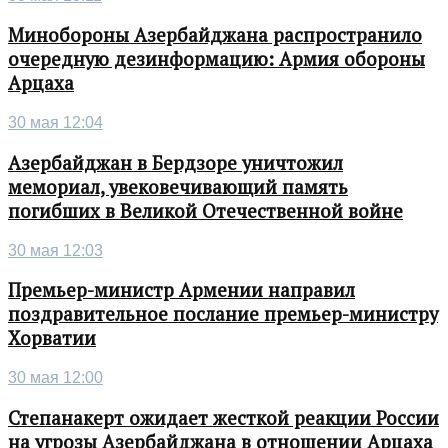
Минобороны Азербайджана распространило
очередную дезинформацию: Армия обороны
Арцаха
30 мая 12:04
Азербайджан в Бердзоре уничтожил
мемориал, увековечивающий память
погибших в Великой Отечественной войне
30 мая 12:03
Премьер-министр Армении направил
поздравительное послание премьер-министру
Хорватии
30 мая 12:00
Степанакерт ожидает жесткой реакции России
на угрозы Азербайджана в отношении Арцаха