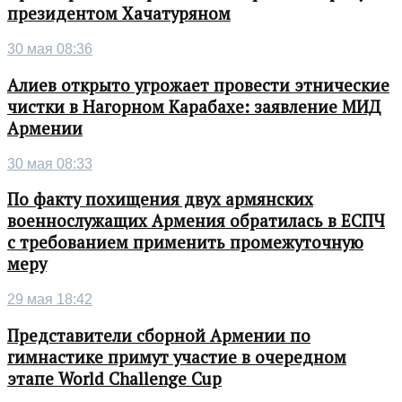
президентом Хачатуряном
30 мая 08:36
Алиев открыто угрожает провести этнические
чистки в Нагорном Карабахе: заявление МИД
Армении
30 мая 08:33
По факту похищения двух армянских
военнослужащих Армения обратилась в ЕСПЧ
с требованием применить промежуточную
меру
29 мая 18:42
Представители сборной Армении по
гимнастике примут участие в очередном
этапе World Challenge Cup