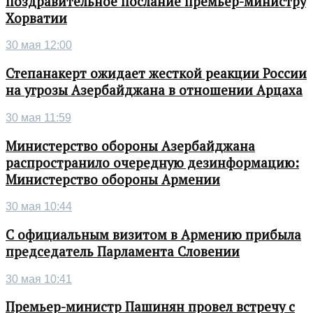
поздравительное послание премьер-министру
Хорватии
30 мая 12:00
Степанакерт ожидает жесткой реакции России
на угрозы Азербайджана в отношении Арцаха
30 мая 11:59
Министерство обороны Азербайджана
распространило очередную дезинформацию:
Министерство обороны Армении
30 мая 10:44
С официальным визитом в Армению прибыла
председатель Парламента Словении
30 мая 10:41
Премьер-министр Пашинян провел встречу с