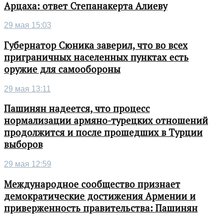
Арцаха: ответ Степанакерта Алиеву
29 мая 15:03
Губернатор Сюника заверил, что во всех
приграничных населенных пунктах есть
оружие для самообороны
29 мая 13:11
Пашинян надеется, что процесс
нормализации армяно-турецких отношений
продолжится и после прошедших в Турции
выборов
29 мая 12:59
Международное сообщество признает
демократические достижения Армении и
приверженность правительства: Пашинян