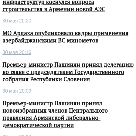
инфраструктур коснулся вопроса
строительства в Армении новой АЭС
30 мая 20:20
МО Арцаха опубликовало кадры применения
азербайджанскими ВС минометов
30 мая 20:16
Премьер-министр Пашинян принял делегацию
во главе с председателем Государственного
собрания Республики Словения
30 мая 20:09
Премьер-министр Пашинян принял
новоизбранных членов Центрального
правления Армянской либерально-
демократической партии