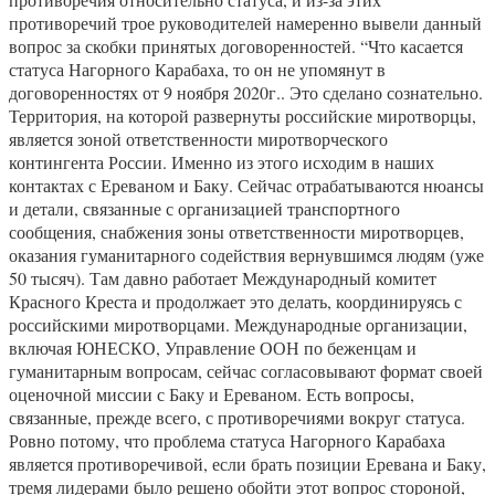
противоречий трое руководителей намеренно вывели данный
вопрос за скобки принятых договоренностей. “Что касается
статуса Нагорного Карабаха, то он не упомянут в
договоренностях от 9 ноября 2020г.. Это сделано сознательно.
Территория, на которой развернуты российские миротворцы,
является зоной ответственности миротворческого
контингента России. Именно из этого исходим в наших
контактах с Ереваном и Баку. Сейчас отрабатываются нюансы
и детали, связанные с организацией транспортного
сообщения, снабжения зоны ответственности миротворцев,
оказания гуманитарного содействия вернувшимся людям (уже
50 тысяч). Там давно работает Международный комитет
Красного Креста и продолжает это делать, координируясь с
российскими миротворцами. Международные организации,
включая ЮНЕСКО, Управление ООН по беженцам и
гуманитарным вопросам, сейчас согласовывают формат своей
оценочной миссии с Баку и Ереваном. Есть вопросы,
связанные, прежде всего, с противоречиями вокруг статуса.
Ровно потому, что проблема статуса Нагорного Карабаха
является противоречивой, если брать позиции Еревана и Баку,
тремя лидерами было решено обойти этот вопрос стороной,