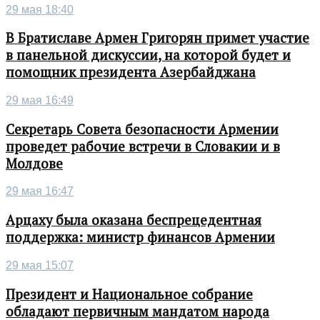
29 мая 18:40
В Братиславе Армен Григорян примет участие
в панельной дискуссии, на которой будет и
помощник президента Азербайджана
29 мая 16:49
Секретарь Совета безопасности Армении
проведет рабочие встречи в Словакии и в
Молдове
29 мая 16:47
Арцаху была оказана беспрецедентная
поддержка: министр финансов Армении
29 мая 15:07
Президент и Национальное собрание
обладают первичным мандатом народа