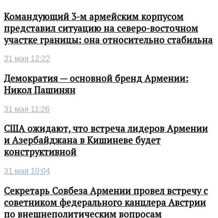
Командующий 3-м армейским корпусом
представил ситуацию на северо-восточном
участке границы: она относительно стабильна
31 мая 12:22
Демократия — основной бренд Армении:
Никол Пашинян
31 мая 11:26
США ожидают, что встреча лидеров Армении
и Азербайджана в Кишиневе будет
конструктивной
31 мая 10:04
Секретарь Совбеза Армении провел встречу с
советником федерального канцлера Австрии
по внешнеполитическим вопросам