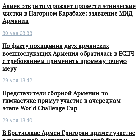
Алиев открыто угрожает провести этнические
чистки в Нагорном Карабахе: заявление МИД
Армении
30 мая 08:33
По факту похищения двух армянских
военнослужащих Армения обратилась в ЕСПЧ
с требованием применить промежуточную
меру
29 мая 18:42
Представители сборной Армении по
гимнастике примут участие в очередном
этапе World Challenge Cup
29 мая 18:40
В Братиславе Армен Григорян примет участие