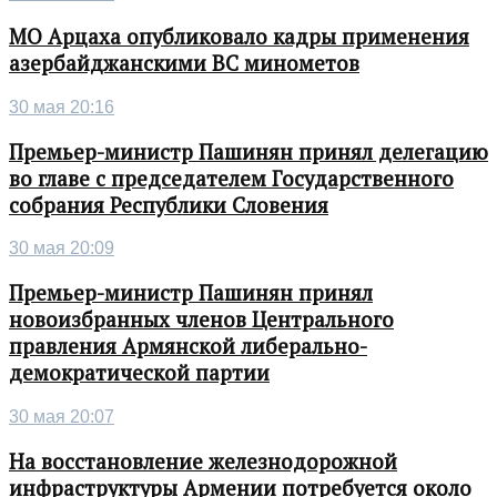
МО Арцаха опубликовало кадры применения
азербайджанскими ВС минометов
30 мая 20:16
Премьер-министр Пашинян принял делегацию
во главе с председателем Государственного
собрания Республики Словения
30 мая 20:09
Премьер-министр Пашинян принял
новоизбранных членов Центрального
правления Армянской либерально-
демократической партии
30 мая 20:07
На восстановление железнодорожной
инфраструктуры Армении потребуется около