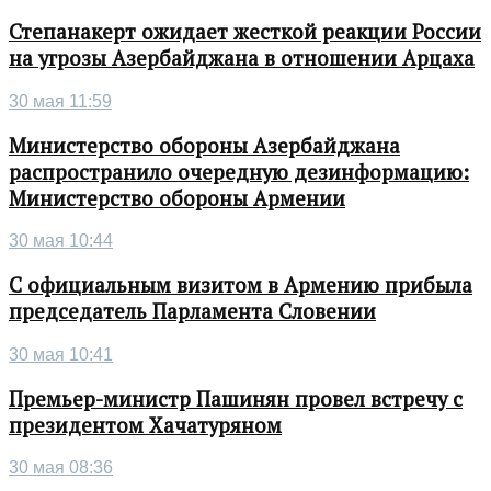
Степанакерт ожидает жесткой реакции России
на угрозы Азербайджана в отношении Арцаха
30 мая 11:59
Министерство обороны Азербайджана
распространило очередную дезинформацию:
Министерство обороны Армении
30 мая 10:44
С официальным визитом в Армению прибыла
председатель Парламента Словении
30 мая 10:41
Премьер-министр Пашинян провел встречу с
президентом Хачатуряном
30 мая 08:36