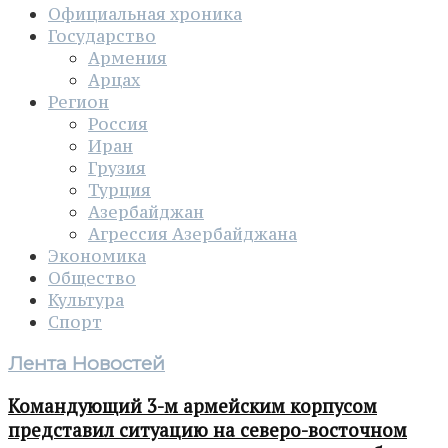
Официальная хроника
Государство
Армения
Арцах
Регион
Россия
Иран
Грузия
Турция
Азербайджан
Агрессия Азербайджана
Экономика
Общество
Культура
Спорт
Лента Новостей
Командующий 3-м армейским корпусом
представил ситуацию на северо-восточном