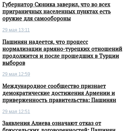
Губернатор Сюника заверил, что во всех
приграничных населенных пунктах есть
оружие для самообороны
29 мая 13:11
Пашинян надеется, что процесс
нормализации армяно-турецких отношений
продолжится и после прошедших в Турции
выборов
29 мая 12:59
Международное сообщество признает
демократические достижения Армении и
приверженность правительства: Пашинян
29 мая 12:51
Заявления Алиева означают отказ от
брюссельских договоренностей: Пашинян