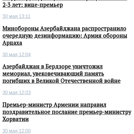
2-3 лет: вице-премьер
30 мая 13:11
Минобороны Азербайджана распространило
очередную дезинформацию: Армия обороны
Арцаха
30 мая 12:04
Азербайджан в Бердзоре уничтожил
мемориал, увековечивающий память
погибших в Великой Отечественной войне
30 мая 12:03
Премьер-министр Армении направил
поздравительное послание премьер-министру
Хорватии
30 мая 12:00