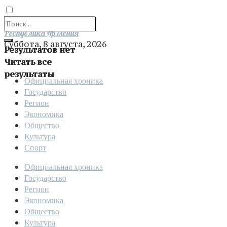
Отправить
Республика Армения
Суббота, 8 августа, 2026
Результатов нет
Читать все
результаты
Официальная хроника
Государство
Регион
Экономика
Общество
Культура
Спорт
Официальная хроника
Государство
Регион
Экономика
Общество
Культура