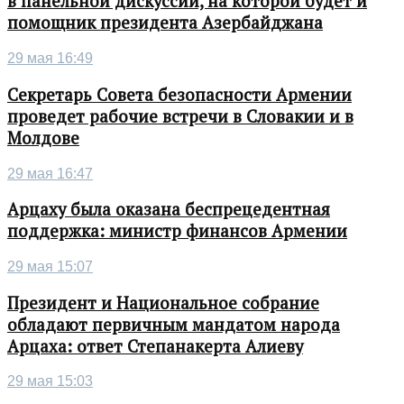
в панельной дискуссии, на которой будет и
помощник президента Азербайджана
29 мая 16:49
Секретарь Совета безопасности Армении
проведет рабочие встречи в Словакии и в
Молдове
29 мая 16:47
Арцаху была оказана беспрецедентная
поддержка: министр финансов Армении
29 мая 15:07
Президент и Национальное собрание
обладают первичным мандатом народа
Арцаха: ответ Степанакерта Алиеву
29 мая 15:03