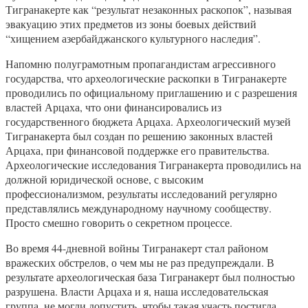
Тигранакерте как “результат незаконных раскопок”, называя
эвакуацию этих предметов из зоны боевых действий
“хищением азербайджанского культурного наследия”.
Напомню полуграмотным пропагандистам агрессивного
государства, что археологические раскопки в Тигранакерте
проводились по официальному приглашению и с разрешения
властей Арцаха, что они финансировались из
государственного бюджета Арцаха. Археологический музей
Тигранакерта был создан по решению законных властей
Арцаха, при финансовой поддержке его правительства.
Археологические исследования Тигранакерта проводились на
должной юридической основе, с высоким
профессионализмом, результаты исследований регулярно
представлялись международному научному сообществу.
Просто смешно говорить о секретном процессе.
Во время 44-дневной войны Тигранакерт стал районом
вражеских обстрелов, о чем мы не раз предупреждали. В
результате археологическая база Тигранакерт был полностью
разрушена. Власти Арцаха и я, наша исследовательская
группа, не могли допустить, чтобы такая участь постигла