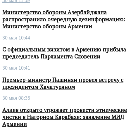
30 мая 11:59
Министерство обороны Азербайджана
распространило очередную дезинформацию:
Министерство обороны Армении
30 мая 10:44
С официальным визитом в Армению прибыла
председатель Парламента Словении
30 мая 10:41
Премьер-министр Пашинян провел встречу с
президентом Хачатуряном
30 мая 08:36
Алиев открыто угрожает провести этнические
чистки в Нагорном Карабахе: заявление МИД
Армении