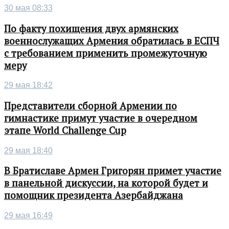
30 мая 08:33
По факту похищения двух армянских
военнослужащих Армения обратилась в ЕСПЧ
с требованием применить промежуточную
меру
29 мая 18:42
Представители сборной Армении по
гимнастике примут участие в очередном
этапе World Challenge Cup
29 мая 18:40
В Братиславе Армен Григорян примет участие
в панельной дискуссии, на которой будет и
помощник президента Азербайджана
29 мая 16:49