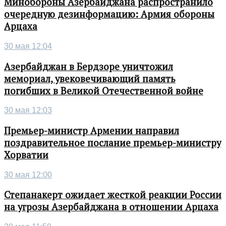
Минобороны Азербайджана распространило
очередную дезинформацию: Армия обороны
Арцаха
30 мая 12:04
Азербайджан в Бердзоре уничтожил
мемориал, увековечивающий память
погибших в Великой Отечественной войне
30 мая 12:03
Премьер-министр Армении направил
поздравительное послание премьер-министру
Хорватии
30 мая 12:00
Степанакерт ожидает жесткой реакции России
на угрозы Азербайджана в отношении Арцаха