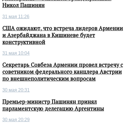
Никол Пашинян
31 мая 11:26
США ожидают, что встреча лидеров Армении
и Азербайджана в Кишиневе будет
конструктивной
31 мая 10:04
Секретарь Совбеза Армении провел встречу с
советником федерального канцлера Австрии
по внешнеполитическим вопросам
30 мая 20:31
Премьер-министр Пашинян принял
парламентскую делегацию Аргентины
30 мая 20:29