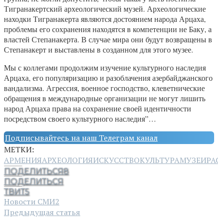
Тигранакертский археологический музей. Археологические
находки Тигранакерта являются достоянием народа Арцаха,
проблемы его сохранения находятся в компетенции не Баку, а
властей Степанакерта. В случае мира они будут возвращены в
Степанакерт и выставлены в созданном для этого музее.
Мы с коллегами продолжим изучение культурного наследия
Арцаха, его популяризацию и разоблачения азербайджанского
вандализма. Агрессия, военное господство, клеветнические
обращения в международные организации не могут лишить
народ Арцаха права на сохранение своей идентичности
посредством своего культурного наследия”…
Подписывайтесь на наш Телеграм канал
МЕТКИ:
АРМЕНИЯ
АРХЕОЛОГИЯ
ИСКУССТВО
КУЛЬТУРА
МУЗЕИ
РА
ПОДЕЛИТЬСЯ
8
ПОДЕЛИТЬСЯ
ТВИТ
5
Новости СМИ2
Предыдущая статья