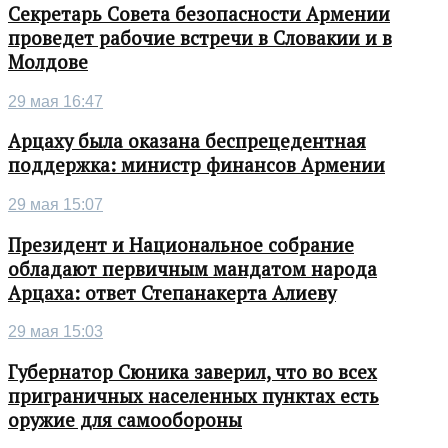
Секретарь Совета безопасности Армении
проведет рабочие встречи в Словакии и в
Молдове
29 мая 16:47
Арцаху была оказана беспрецедентная
поддержка: министр финансов Армении
29 мая 15:07
Президент и Национальное собрание
обладают первичным мандатом народа
Арцаха: ответ Степанакерта Алиеву
29 мая 15:03
Губернатор Сюника заверил, что во всех
приграничных населенных пунктах есть
оружие для самообороны