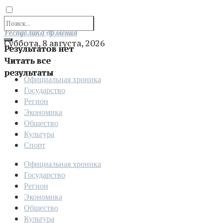
Отправить
Республика Армения
Суббота, 8 августа, 2026
Результатов нет
Читать все
результаты
Официальная хроника
Государство
Регион
Экономика
Общество
Культура
Спорт
Официальная хроника
Государство
Регион
Экономика
Общество
Культура