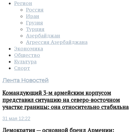
Регион
Россия
Иран
Грузия
Турция
Азербайджан
Агрессия Азербайджана
Экономика
Общество
Культура
Спорт
Лента Новостей
Командующий 3-м армейским корпусом
представил ситуацию на северо-восточном
участке границы: она относительно стабильна
31 мая 12:22
Демократия — основной бренд Армении: