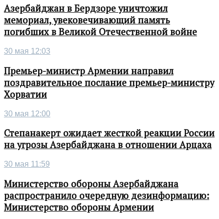
Азербайджан в Бердзоре уничтожил
мемориал, увековечивающий память
погибших в Великой Отечественной войне
30 мая 12:03
Премьер-министр Армении направил
поздравительное послание премьер-министру
Хорватии
30 мая 12:00
Степанакерт ожидает жесткой реакции России
на угрозы Азербайджана в отношении Арцаха
30 мая 11:59
Министерство обороны Азербайджана
распространило очередную дезинформацию:
Министерство обороны Армении