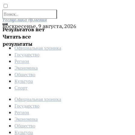
Отправить
Республика Армения
Воскресенье, 9 августа, 2026
Результатов нет
Читать все
результаты
Официальная хроника
Государство
Регион
Экономика
Общество
Культура
Спорт
Официальная хроника
Государство
Регион
Экономика
Общество
Культура