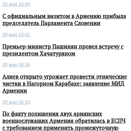
30 мая 10:44
С официальным визитом в Армению прибыла
председатель Парламента Словении
30 мая 10:41
Премьер-министр Пашинян провел встречу с
президентом Хачатуряном
30 мая 08:36
Алиев открыто угрожает провести этнические
чистки в Нагорном Карабахе: заявление МИД
Армении
30 мая 08:33
По факту похищения двух армянских
военнослужащих Армения обратилась в ЕСПЧ
с требованием применить промежуточную