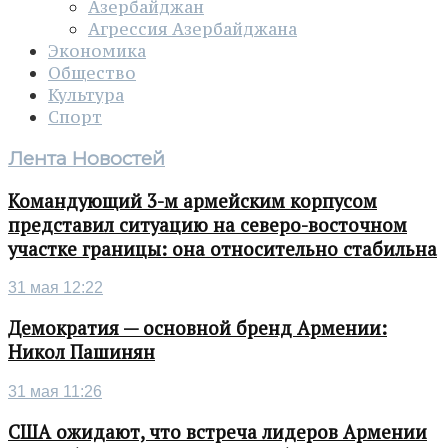
Азербайджан
Агрессия Азербайджана
Экономика
Общество
Культура
Спорт
Лента Новостей
Командующий 3-м армейским корпусом
представил ситуацию на северо-восточном
участке границы: она относительно стабильна
31 мая 12:22
Демократия — основной бренд Армении:
Никол Пашинян
31 мая 11:26
США ожидают, что встреча лидеров Армении