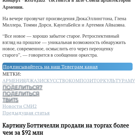
Армении.
На вечере прозвучат произведения ДюкаЭллингтона, Глена
Миллера, Томми Дорси, КаунтаБейси и Артемия Айвазяна.
“Все новое — хорошо забытое старое. Ретроспективный
взгляд на прошлое — уникальная возможность обнаружить
новое, современное, осмыслить его через переоценку
старого”, — говорится в сообщении оркестра.
Подписывайтесь на наш Телеграм канал
МЕТКИ:
АРМЕНИЯ
ДЖАЗ
ИСКУССТВО
КОМПОЗИТОР
КУЛЬТУРА
МУ
ПОДЕЛИТЬСЯ
7
ПОДЕЛИТЬСЯ
ТВИТ
5
Новости СМИ2
Предыдущая статья
Картину Боттичелли продали на торгах более
чем за $92 млн