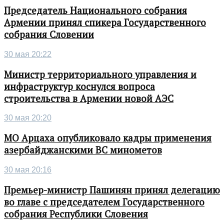
Председатель Национального собрания
Армении принял спикера Государственного
собрания Словении
30 мая 20:22
Министр территориального управления и
инфраструктур коснулся вопроса
строительства в Армении новой АЭС
30 мая 20:20
МО Арцаха опубликовало кадры применения
азербайджанскими ВС минометов
30 мая 20:16
Премьер-министр Пашинян принял делегацию
во главе с председателем Государственного
собрания Республики Словения