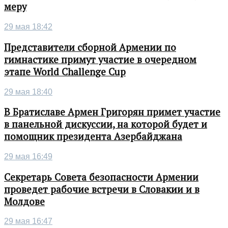
меру
29 мая 18:42
Представители сборной Армении по
гимнастике примут участие в очередном
этапе World Challenge Cup
29 мая 18:40
В Братиславе Армен Григорян примет участие
в панельной дискуссии, на которой будет и
помощник президента Азербайджана
29 мая 16:49
Секретарь Совета безопасности Армении
проведет рабочие встречи в Словакии и в
Молдове
29 мая 16:47