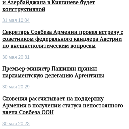
и Азербайджана в Кишиневе будет
конструктивной
31 мая 10:04
Секретарь Совбеза Армении провел встречу с
советником федерального канцлера Австрии
по внешнеполитическим вопросам
30 мая 20:31
Премьер-министр Пашинян принял
парламентскую делегацию Аргентины
30 мая 20:29
Словения рассчитывает на поддержку
Армении в получении статуса непостоянного
члена Совбеза ООН
30 мая 20:23