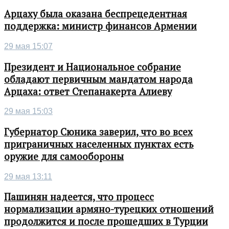
Арцаху была оказана беспрецедентная
поддержка: министр финансов Армении
29 мая 15:07
Президент и Национальное собрание
обладают первичным мандатом народа
Арцаха: ответ Степанакерта Алиеву
29 мая 15:03
Губернатор Сюника заверил, что во всех
приграничных населенных пунктах есть
оружие для самообороны
29 мая 13:11
Пашинян надеется, что процесс
нормализации армяно-турецких отношений
продолжится и после прошедших в Турции