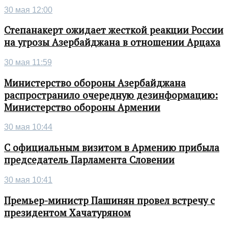
30 мая 12:00
Степанакерт ожидает жесткой реакции России
на угрозы Азербайджана в отношении Арцаха
30 мая 11:59
Министерство обороны Азербайджана
распространило очередную дезинформацию:
Министерство обороны Армении
30 мая 10:44
С официальным визитом в Армению прибыла
председатель Парламента Словении
30 мая 10:41
Премьер-министр Пашинян провел встречу с
президентом Хачатуряном