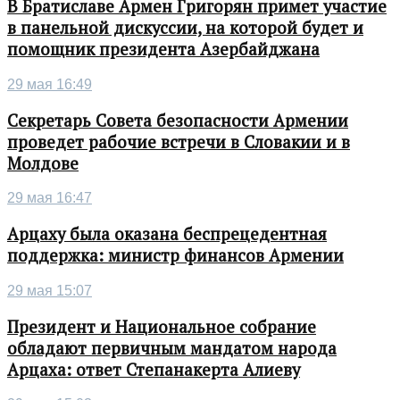
В Братиславе Армен Григорян примет участие
в панельной дискуссии, на которой будет и
помощник президента Азербайджана
29 мая 16:49
Секретарь Совета безопасности Армении
проведет рабочие встречи в Словакии и в
Молдове
29 мая 16:47
Арцаху была оказана беспрецедентная
поддержка: министр финансов Армении
29 мая 15:07
Президент и Национальное собрание
обладают первичным мандатом народа
Арцаха: ответ Степанакерта Алиеву