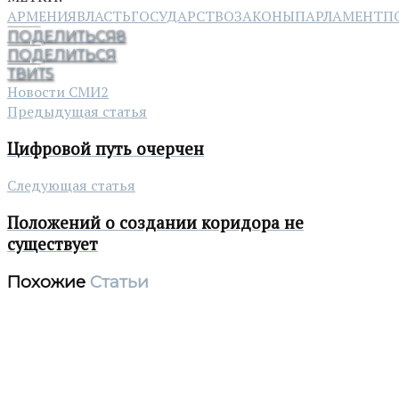
АРМЕНИЯ
ВЛАСТЬ
ГОСУДАРСТВО
ЗАКОНЫ
ПАРЛАМЕНТ
П
ПОДЕЛИТЬСЯ
8
ПОДЕЛИТЬСЯ
ТВИТ
5
Новости СМИ2
Предыдущая статья
Цифровой путь очерчен
Следующая статья
Положений о создании коридора не
существует
Похожие
Статьи