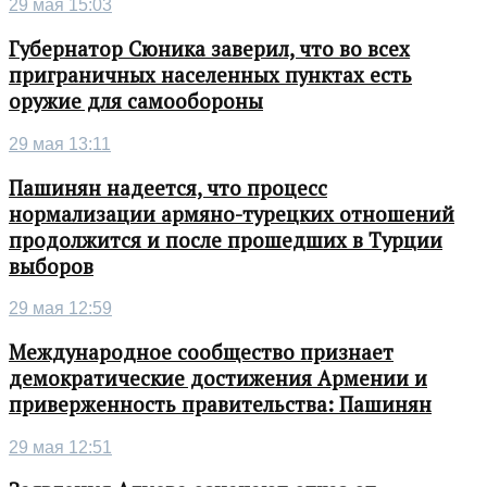
29 мая 15:03
Губернатор Сюника заверил, что во всех
приграничных населенных пунктах есть
оружие для самообороны
29 мая 13:11
Пашинян надеется, что процесс
нормализации армяно-турецких отношений
продолжится и после прошедших в Турции
выборов
29 мая 12:59
Международное сообщество признает
демократические достижения Армении и
приверженность правительства: Пашинян
29 мая 12:51