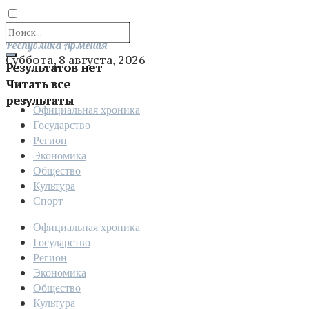
Отправить
Республика Армения
Суббота, 8 августа, 2026
Результатов нет
Читать все
результаты
Официальная хроника
Государство
Регион
Экономика
Общество
Культура
Спорт
Официальная хроника
Государство
Регион
Экономика
Общество
Культура