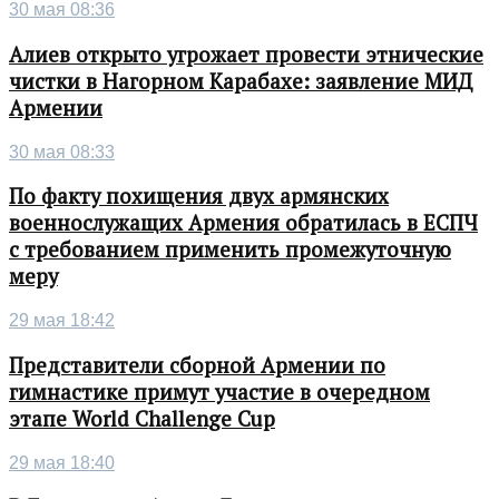
30 мая 08:36
Алиев открыто угрожает провести этнические
чистки в Нагорном Карабахе: заявление МИД
Армении
30 мая 08:33
По факту похищения двух армянских
военнослужащих Армения обратилась в ЕСПЧ
с требованием применить промежуточную
меру
29 мая 18:42
Представители сборной Армении по
гимнастике примут участие в очередном
этапе World Challenge Cup
29 мая 18:40