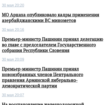
30 мая 20:20
МО Арцаха опубликовало кадры применения
азербайджанскими ВС минометов
30 мая 20:16
Премьер-министр Пашинян принял делегацию
во главе с председателем Государственного
собрания Республики Словения
30 мая 20:09
Премьер-министр Пашинян принял
новоизбранных членов Центрального
правления Армянской либерально-
демократической партии
30 мая 20:07
На восстановление железнодорожной