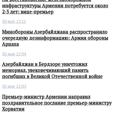
инфраструктуры Армении потребуется около
2-3 лет: вице-премьер
30 мая 13:11
Минобороны Азербайджана распространило
очередную дезинформацию: Армия обороны
Арцаха
30 мая 12:04
Азербайджан в Бердзоре уничтожил
мемориал, увековечивающий память
погибших в Великой Отечественной войне
30 мая 12:03
Премьер-министр Армении направил
поздравительное послание премьер-министру
Хорватии