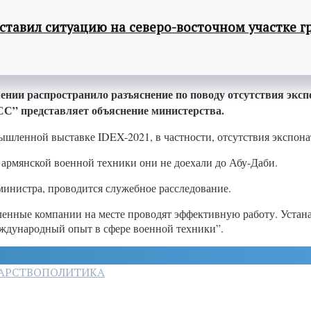
авил ситуацию на северо-восточном участке г
ии распространило разъяснение по поводу отсутствия эксп
” представляет объяснение министерства.
ышленной выставке IDEX-2021, в частности, отсутствия экспон
 армянской военной техники они не доехали до Абу-Даби.
министра, проводится служебное расследование.
енные компании на месте проводят эффективную работу. Устан
ждународный опыт в сфере военной техники”.
АРСТВО
ПОЛИТИКА