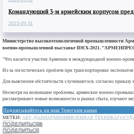
Командующий 3-м армейским корпусом предст
2023-05-31
Министерство высокотехнологичной промышленности Армен
военно-промышленной выставке IDEX-2021. ”АРМЕНПРЕСС
”Что касается участия Армении в международной военно-пром
Из-за логистических проблем при транспортировке экспонатов
Для выяснения обстоятельств случившегося, согласно приказу 
Несмотря на возникшие проблемы, армянские военно-промышл
рассматривают новые возможности и рынки сбыта, изучают ме
Подписывайтесь на наш Телеграм канал
МЕТКИ:
АБУ-ДАБИ
АРМЕНИЯ
ВОЕННАЯ ТЕХНИКА
ГОСУД
ПОДЕЛИТЬСЯ
8
ПОДЕЛИТЬСЯ